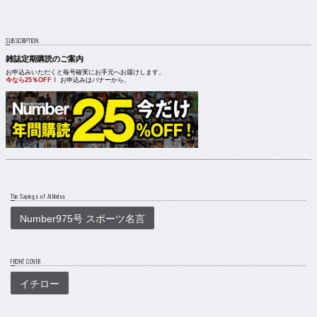
SUBSCRIPTION
雑誌定期購読のご案内
お申込みいただくと毎号確実にお手元へお届けします。
今なら25％OFF！
お申込みはバナーから。
The Sayings of Athletes
Number975号 スポーツ名言
FRONT COVER
イチロー