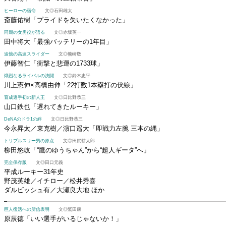
ヒーローの宿命
文◎石田雄太
斎藤佑樹
「プライドを失いたくなかった」
同期の女房役が語る
文◎赤坂英一
田中将大
「最強バッテリーの1年目」
追憶の高速スライダー
文◎熊崎敬
伊藤智仁
「衝撃と悲運の1733球」
熾烈なるライバルの決闘
文◎鈴木忠平
川上憲伸×高橋由伸
「22打数1本塁打の伏線」
育成選手初の新人王
文◎日比野恭三
山口鉄也
「遅れてきたルーキー」
DeNAのドラ1の絆
文◎日比野恭三
今永昇太／東克樹／濵口遥大
「即戦力左腕 三本の縄」
トリプルスリー男の原点
文◎田尻耕太郎
柳田悠岐
「“鷹のゆうちゃん”から“超人ギータ”へ」
完全保存版
文◎田口元義
平成ルーキー31年史
野茂英雄／イチロー／松井秀喜
ダルビッシュ有／大瀬良大地 ほか
巨人復活への所信表明
文◎鷲田康
原辰徳
「いい選手がいるじゃないか！」