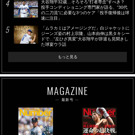
大谷翔平32歳…そろそろ“打者専念”すべき？
投手コンディショニング専門家が語る、“30代
の二刀流”に必要な3つのケア「投手復帰後は球
速に注目」
「ムラカミはアメージングだ」白ジャケットに
ジーンズ姿の村上宗隆、山本由伸は黒タキシー
ドで…“左ひざ異変”大谷翔平が辞退も見聞きし
た球宴ウラ話
もっと見る
MAGAZINE
最新号