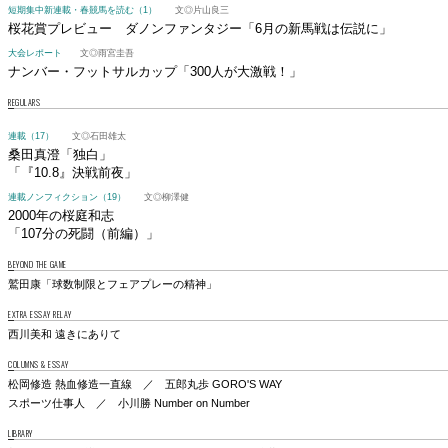
短期集中新連載・春競馬を読む（1）
文◎片山良三
桜花賞プレビュー ダノンファンタジー
「6月の新馬戦は伝説に」
大会レポート
文◎雨宮圭吾
ナンバー・フットサルカップ
「300人が大激戦！」
REGULARS
連載（17）
文◎石田雄太
桑田真澄「独白」
「『10.8』決戦前夜」
連載ノンフィクション（19）
文◎柳澤健
2000年の桜庭和志
「107分の死闘（前編）」
BEYOND THE GAME
鷲田康「球数制限とフェアプレーの精神」
EXTRA ESSAY RELAY
西川美和 遠きにありて
COLUMNS & ESSAY
松岡修造 熱血修造一直線 ／ 五郎丸歩 GORO'S WAY
スポーツ仕事人 ／ 小川勝 Number on Number
LIBRARY