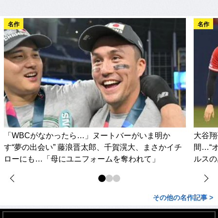
名作
名作
「WBCがなかったら…」ヌートバーがいま明か
大谷翔
す“夢の出会い” 藤浪晋太郎、千賀滉大、まさかイチ
間…“
ローにも…「母にユニフォームを奪われて」
ルスの
その他の名作記事 >