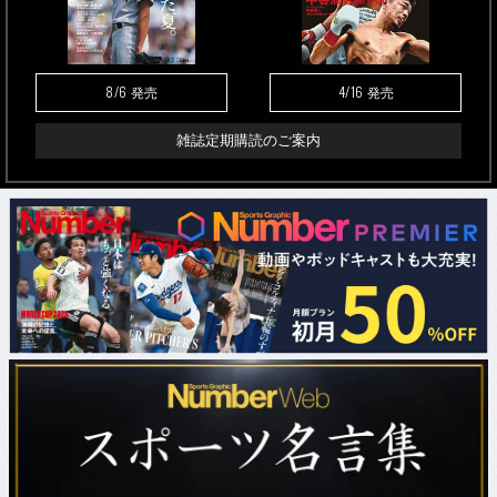
8/6
4/16
発売
発売
雑誌定期購読のご案内