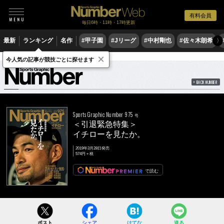
有料会員
毎日6時・11時・17時更新
最新
ランキング
名作
#甲子園
#Jリーグ
#中村剛也
#佐々木朗希
〉
×
雑誌
Number
975号
今人気の記事が競技ごとに探せます
BACK NUMBER
Sports Graphic Number 975
号
＜引退緊急特集＞
イチローを見たか。
2019年3月28日発売
574円＋税
で読む
ポスト
シェア
はてな
送る