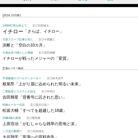
SPECIAL FEATURES
14666打席を終えて
文◎石田雄太
イチロー
「さらば、イチロー」
引退スクープ記者が見た
文◎小西慶三
決断と「空白の10カ月」
引退会見で鳴らした警鐘
文◎笹田幸嗣
イチローが戦ったメジャーの「変質」
平成ルーキー秘話
平成最後のゴールデンルーキー
文◎鈴木忠平
根尾昂
「上がり眉に込められた明るい未来」
二軍監督とスカウトが語る
文◎中村計
吉田輝星
「背番号に託された思い」
怪物ルーキー伝説
文◎長谷川晶一
松坂大輔
「すべてを超越した18歳」
20勝4敗の真実
文◎鷲田康
上原浩治
「がむしゃらな雑草の意地と涙」
二刀流の幕開け
文◎石田雄太
大谷翔平
「常識への宣戦布告」