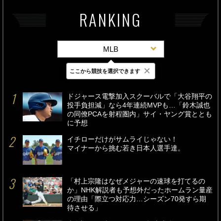
RANKING
MLB
×
ここから競技を選択できます
最新
24時間
週間
ドジャース電撃加入スクーバルで「大谷翔平の
投手負担減」なら4年連続MVPも…「鈴木誠也
の同僚PCAを射程圏内」サイ・ヤング賞ととも
に予想
イチローだけがサムライじゃない！
マイナーから挑む若き日本人選手達。
「村上宗隆はなぜメジャーの速球を打てるの
か」NHK解説者も予想外だったホームラン量産
の理由「際立つ対応力…シーズン70発すら期
待させる」