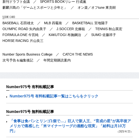
新刊ドラフト会議 ／ SPORTS BOOKリレー 行成薫
麒麟川島の「ゲームとスポーツと少年と」 ／ オン楽／オフtune 東克樹
SCORE CARD
BASEBALL 石田雄太 ／ MLB 四竈衛 ／ BASKETBALL 宮地陽子
OLYMPIC ROAD 矢内由美子 ／ J.SOCCER 北條聡 ／ TENNIS 秋山英宏
FORMULA ONE 今宮純 ／ KAKUTOGI 布施鋼治 ／ SUMO 佐藤祥子
HORSE RACING 片山良三
Number Sports Business College ／ CATCH THE NEWS
次号予告＆編集後記 ／ 年間定期購読案内
Number975号 有料転載記事
Number975号 有料転載記事一覧はこちらをクリック
Number975号 無料転載記事
「食事は食パンとリンゴ1個で…」巨人で新人王、“育成の星”が高卒後ア
メリカで痛感した「米マイナーリーグの過酷な現実」「給料は月10万
円」
（2025/4/22）