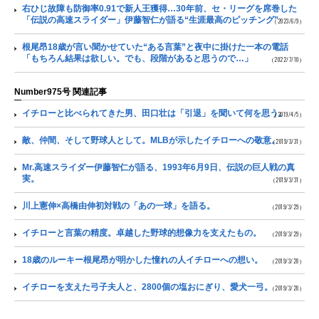
右ひじ故障も防御率0.91で新人王獲得…30年前、セ・リーグを席巻した
「伝説の高速スライダー」伊藤智仁が語る“生涯最高のピッチング”
（2023/6/9）
根尾昂18歳が言い聞かせていた“ある言葉”と夜中に掛けた一本の電話
「もちろん結果は欲しい。でも、段階があると思うので…」
（2022/7/10）
Number975号 関連記事
イチローと比べられてきた男、田口壮は「引退」を聞いて何を思う。
（2019/4/5）
敵、仲間、そして野球人として。MLBが示したイチローへの敬意。
（2019/3/31）
Mr.高速スライダー伊藤智仁が語る、1993年6月9日、伝説の巨人戦の真
実。
（2019/3/31）
川上憲伸×高橋由伸初対戦の「あの一球」を語る。
（2019/3/29）
イチローと言葉の精度。卓越した野球的想像力を支えたもの。
（2019/3/29）
18歳のルーキー根尾昂が明かした憧れの人イチローへの想い。
（2019/3/28）
イチローを支えた弓子夫人と、2800個の塩おにぎり、愛犬一弓。
（2019/3/28）