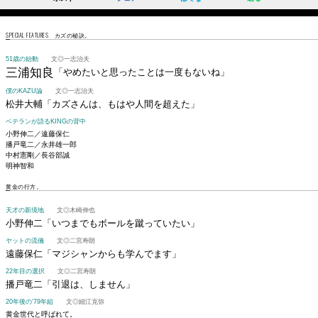
SPECIAL FEATURES カズの秘訣。
51歳の始動
文◎一志治夫
三浦知良
「やめたいと思ったことは一度もないね」
僕のKAZU論
文◎一志治夫
松井大輔
「カズさんは、もはや人間を超えた」
ベテランが語るKINGの背中
小野伸二／遠藤保仁
播戸竜二／永井雄一郎
中村憲剛／長谷部誠
明神智和
黄金の行方。
天才の新境地
文◎木崎伸也
小野伸二
「いつまでもボールを蹴っていたい」
ヤットの流儀
文◎二宮寿朗
遠藤保仁
「マジシャンからも学んでます」
22年目の選択
文◎二宮寿朗
播戸竜二
「引退は、しません」
20年後の'79年組
文◎細江克弥
黄金世代と呼ばれて。