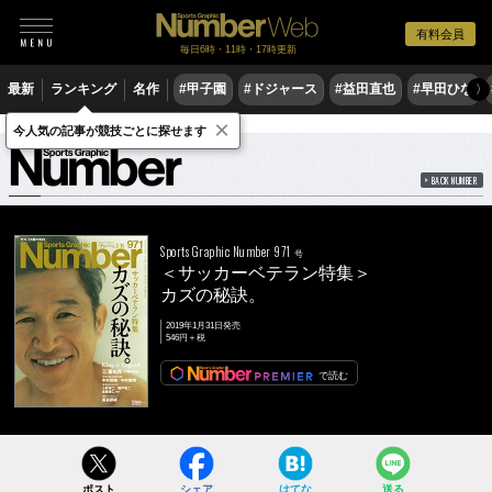
有料会員
毎日6時・11時・17時更新
最新
ランキング
名作
#甲子園
#ドジャース
#益田直也
#早田ひな
〉
×
雑誌
Number
971号
今人気の記事が競技ごとに探せます
BACK NUMBER
Sports Graphic Number 971
号
＜サッカーベテラン特集＞
カズの秘訣。
2019年1月31日発売
546円＋税
で読む
ポスト
シェア
はてな
送る