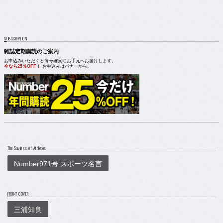
SUBSCRIPTION
雑誌定期購読のご案内
お申込みいただくと毎号確実にお手元へお届けします。
今なら25％OFF！
お申込みはバナーから。
The Sayings of Athletes
Number971号 スポーツ名言
FRONT COVER
三浦知良