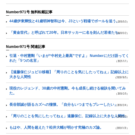
Number971号 無料転載記事
44歳伊東輝悦と41歳明神智和は今、J3という戦場でボールを追う。
（2019/5/3）
「黄金世代」と呼ばれて20年。日本サッカーに名を刻んだ若者たち。
（2019/5/2）
Number971号 関連記事
引退・中村憲剛「いまが“中村史上最高”ですよ」 Numberにだけ語ってく
れた「5つの名言」
（2021/1/1）
【遠藤保仁ジュビロ移籍】「周りのことを気にしたってねぇ」記録以上に
大きな人間性
（2020/10/5）
現役のレジェンド、38歳の中村憲剛。今も成長し続ける秘訣を聞いてみ
た。
（2019/2/5）
長谷部誠が語るカズへの憧憬。「自分もいつまでもプレーしたい」
（2019/2/4）
「周りのことを気にしたってねぇ」遠藤保仁、記録以上に大きな人間性。
（2019/2/3）
もはや、人間を超えた？松井大輔が明かす究極のカズ論。
（2019/1/31）