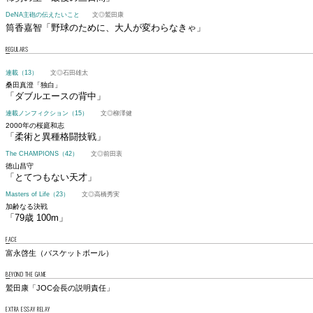
DeNA主砲の伝えたいこと
文◎鷲田康
筒香嘉智
「野球のために、大人が変わらなきゃ」
REGULARS
連載（13）
文◎石田雄太
桑田真澄「独白」
「ダブルエースの背中」
連載ノンフィクション（15）
文◎柳澤健
2000年の桜庭和志
「柔術と異種格闘技戦」
The CHAMPIONS（42）
文◎前田衷
徳山昌守
「とてつもない天才」
Masters of Life（23）
文◎高橋秀実
加齢なる決戦
「79歳 100m」
FACE
富永啓生（バスケットボール）
BEYOND THE GAME
鷲田康「JOC会長の説明責任」
EXTRA ESSAY RELAY