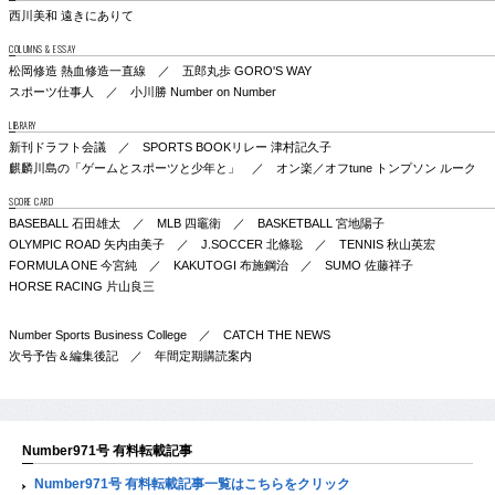
西川美和 遠きにありて
COLUMNS & ESSAY
松岡修造 熱血修造一直線 ／ 五郎丸歩 GORO'S WAY
スポーツ仕事人 ／ 小川勝 Number on Number
LIBRARY
新刊ドラフト会議 ／ SPORTS BOOKリレー 津村記久子
麒麟川島の「ゲームとスポーツと少年と」 ／ オン楽／オフtune トンプソン ルーク
SCORE CARD
BASEBALL 石田雄太 ／ MLB 四竈衛 ／ BASKETBALL 宮地陽子
OLYMPIC ROAD 矢内由美子 ／ J.SOCCER 北條聡 ／ TENNIS 秋山英宏
FORMULA ONE 今宮純 ／ KAKUTOGI 布施鋼治 ／ SUMO 佐藤祥子
HORSE RACING 片山良三
Number Sports Business College ／ CATCH THE NEWS
次号予告＆編集後記 ／ 年間定期購読案内
Number971号 有料転載記事
Number971号 有料転載記事一覧はこちらをクリック