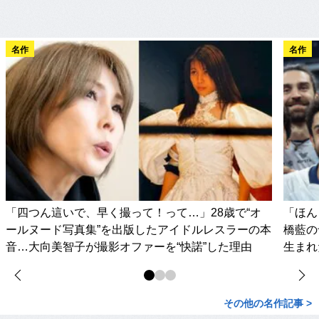
名作
名作
「四つん這いで、早く撮って！って…」28歳で“オ
「ほん
ールヌード写真集”を出版したアイドルレスラーの本
橋藍の
音…大向美智子が撮影オファーを“快諾”した理由
生まれ
その他の名作記事 >