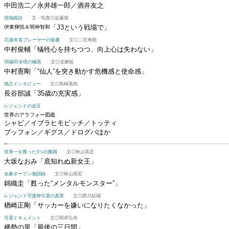
中田浩二／永井雄一郎／酒井友之
現地探訪
文・写真◎近藤篤
「J3という戦場で」
伊東輝悦＆明神智和
J1最年長プレーヤーの覚書
文◎二宮寿朗
中村俊輔
「犠牲心を持ちつつ、向上心は失わない」
38歳司令塔の極意
文◎北條聡
中村憲剛
「“仙人”を突き動かす危機感と使命感」
独占インタビュー
文◎島崎英純
長谷部誠
「35歳の充実感」
レジェンドの金言
世界のアラフォー図鑑
シャビ／イブラヒモビッチ／トッティ
ブッフォン／ギグス／ドログバほか
世界一を獲った3つの勝因
文◎秋山英宏
大坂なおみ
「底知れぬ新女王」
全豪オープン激闘録
文◎秋山英宏
錦織圭
「甦った“メンタルモンスター”」
レジェンド守護神引退の真実
文◎西川結城
楢崎正剛
「サッカーを嫌いになりたくなかった」
引退ドキュメント
文◎田井弘幸
稀勢の里
「最後の三日間」