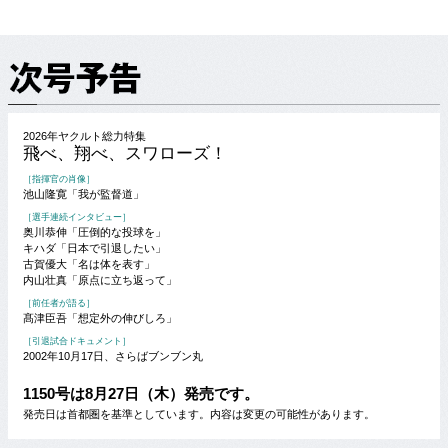
2026年ヤクルト総力特集
飛べ、翔べ、スワローズ！
［指揮官の肖像］
池山隆寛「我が監督道」
［選手連続インタビュー］
奥川恭伸「圧倒的な投球を」
キハダ「日本で引退したい」
古賀優大「名は体を表す」
内山壮真「原点に立ち返って」
［前任者が語る］
髙津臣吾「想定外の伸びしろ」
［引退試合ドキュメント］
2002年10月17日、さらばブンブン丸
1150号は8月27日（木）発売です。
発売日は首都圏を基準としています。内容は変更の可能性があります。