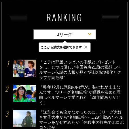
RANKING
Jリーグ
×
ここから競技を選択できます
最新
24時間
週間
「ヒデは部屋いっぱいの手紙とプレゼント
を…」じつは優しい中田英寿21歳の素顔…ベ
ルマーレ伝説の広報が見た“呂比須の帰化とク
ラブ存続危機”
「昨年12月に異動の内示が。私のわがままな
んです」“Jリーグ名物広報”が退職を決めた理
由…ベルマーレで愛された「29年間ありがと
う」
「送別会でも泣かなかったのに」Jリーグ大好
き女子大生から“名物広報”へ…29年勤めたベル
マーレをなぜ辞めたか「休暇中の旅先でポロポ
ロと涙が」