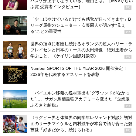
バスケが上手くなっている」理由とは。［MVVりらい
ぶ賞 受賞者インタビュー］
PR
「少しぼやけているだけでも感覚が狂ってきます」B
リーグ屈指のシューター・安藤周人が明かす“見え
る”ことの重要性
PR
世界の頂点に君臨し続けるオランダの超人ハリー・ラ
ブレイセンと日本のエースの太田海也「絶対王者から
学ぶこと」《ケイリン国際対談②》
PR
Number SPORTS OF THE YEAR 2026 開催決定！
2026年を代表するアスリートを表彰
「バイエルン移籍の逸材輩出も“グラウンドがなかっ
た”…」サガン鳥栖最強アカデミーを変えた『企業版
ふるさと納税』
PR
《ラグビー界と体操界の同学年レジェンド対談》初対
面のリーチマイケルと内村航平が本音で語り合った競
技愛「好きだから、続けられる」
PR