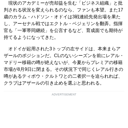
現状のアカデミーが売却益を生む「ビジネス組織」と批
判される状況を変えられるのなら、ファンも本望。また17
歳のカラム・ハドソン・オドイは3戦連続先発出場を果た
し、アーセナル戦ではエクトル・ベジェリンを翻弄。指揮
官も「一軍帯同継続」を公言するなど、育成面でも期待が
持てるようになってきた。
オドイが起用された3トップの左サイドは、本来まらア
ザールのポジションだ。CLのないシーズンを前にレアル・
マドリー移籍の噂が絶えないが、今夏からプレミアの移籍
市場が8月9日に閉まる。その状況下で同じくレアル行きの
噂があるティボウ・クルトワとの二者択一を迫られれば、
クラブはアザールの引き止めを選ぶと思われる。
ADVERTISEMENT