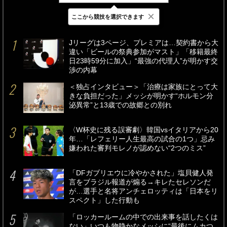
×
ここから競技を選択できます
最新
24時間
週間
Jリーグは3ページ、プレミアは…契約書から大
違い「ビールの祭典参加がマスト」「移籍最終
日23時59分に加入」“最強の代理人”が明かす交
渉の内幕
＜独占インタビュー＞「治療は家族にとって大
きな負担だった」メッシが明かす“ホルモン分
泌異常”と13歳での故郷との別れ
〈W杯史に残る誤審劇〉韓国vsイタリアから20
年…「レフェリー人生最高の試合の1つ」忌み
嫌われた審判モレノが認めない“2つのミス”
「DFガブリエウに冷やかされた」塩貝健人発
言をブラジル報道が煽る→キレたセレソンだ
が…選手と名将アンチェロッティは「日本をリ
スペクト」した行動も
「ロッカールームの中での出来事を話したくは
ない」いつも物静かなメッシに“最後にムカつ