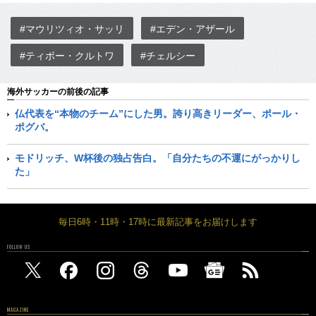
#マウリツィオ・サッリ
#エデン・アザール
#ティボー・クルトワ
#チェルシー
海外サッカーの前後の記事
仏代表を“本物のチーム”にした男。誇り高きリーダー、ポール・
ポグバ。
モドリッチ、W杯後の独占告白。「自分たちの不運にがっかりし
た」
毎日6時・11時・17時に最新記事をお届けします
FOLLOW US
MAGAZINE