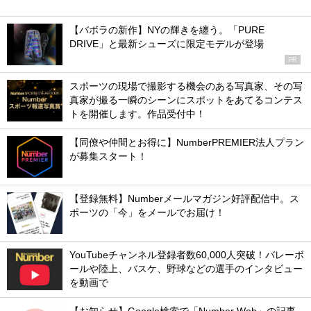
【バボラの新作】NYの輝きを纏う。「PURE
DRIVE」と最新シューズに限定モデルが登場
PR
スポーツの現場で撮影する機会のある写真家、その写
真家が撮る一瞬のシーンにスポットをあてるコンテス
トを開催します。作品受付中！
【同僚や仲間とお得に】NumberPREMIER法人プラン
が募集スタート！
【登録無料】Numberメールマガジン好評配信中。ス
ポーツの「今」をメールでお届け！
YouTubeチャンネル登録者数60,000人突破！バレーボ
ールや陸上、バスケ、野球などの選手のインタビュー
を動画で