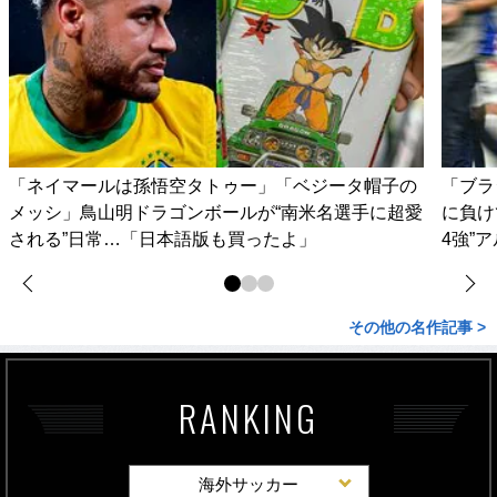
「ネイマールは孫悟空タトゥー」「ベジータ帽子の
「ブラ
メッシ」鳥山明ドラゴンボールが“南米名選手に超愛
に負け
される”日常…「日本語版も買ったよ」
4強”
その他の名作記事 >
RANKING
海外サッカー