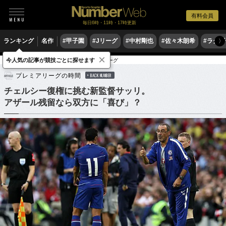
有料会員
毎日6時・11時・17時更新
ランキング
名作
#甲子園
#Jリーグ
#中村剛也
#佐々木朗希
#ラグ
〉
×
今人気の記事が競技ごとに探せます
サッカー
海外サッカー
プレミアリーグ
プレミアリーグの時間
BACK NUMBER
チェルシー復権に挑む新監督サッリ。
アザール残留なら双方に「喜び」？