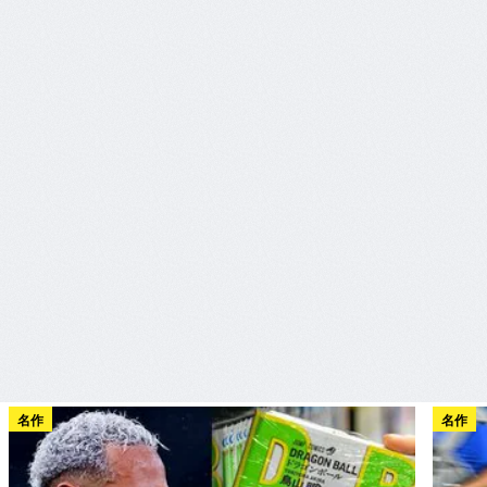
名作
名作