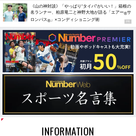
《山の神対談》「やっぱり“タイパ”がいい！」箱根の
名ランナー、柏原竜二と神野大地が語る「エアー
サ
®
ロンパス
」×コンディショニング術
®
PR
INFORMATION