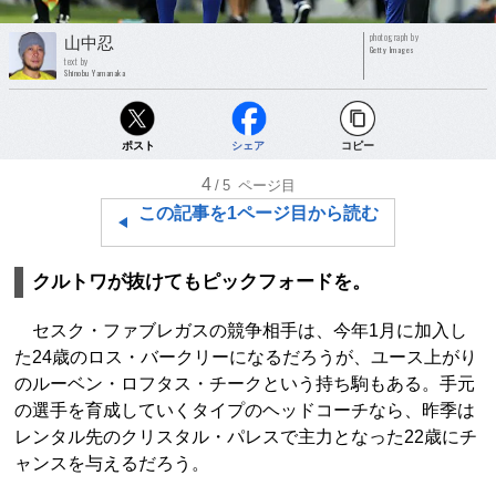
photograph by
山中忍
Getty Images
text by
Shinobu Yamanaka
ポスト
シェア
コピー
4
/5
ページ目
この記事を1ページ目から読む
クルトワが抜けてもピックフォードを。
セスク・ファブレガスの競争相手は、今年1月に加入し
た24歳のロス・バークリーになるだろうが、ユース上がり
のルーベン・ロフタス・チークという持ち駒もある。手元
の選手を育成していくタイプのヘッドコーチなら、昨季は
レンタル先のクリスタル・パレスで主力となった22歳にチ
ャンスを与えるだろう。