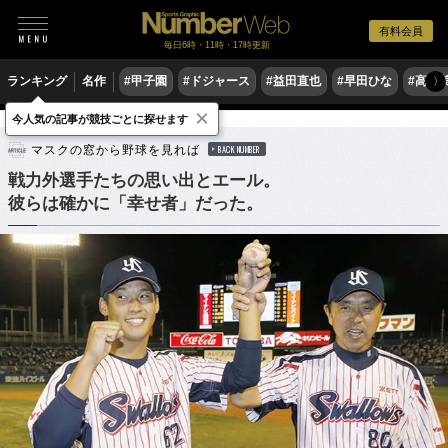
有料会員
毎日6時・11時・17時更新
ランキング
名作
#甲子園
#ドジャース
#益田直也
#早田ひな
#高木
〉
×
今人気の記事が競技ごとに探せます
野球
プロ野球
マスクの窓から野球を見れば
BACK NUMBER
戦力外選手たちの思い出とエール。
彼らは確かに「幸せ者」だった。