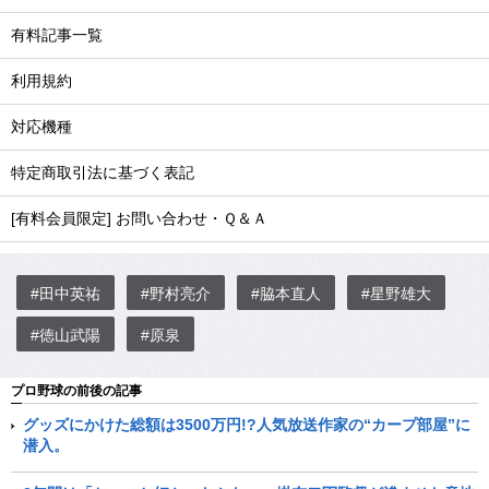
有料記事一覧
利用規約
対応機種
特定商取引法に基づく表記
[有料会員限定] お問い合わせ・Ｑ＆Ａ
#田中英祐
#野村亮介
#脇本直人
#星野雄大
#徳山武陽
#原泉
プロ野球の前後の記事
グッズにかけた総額は3500万円!?人気放送作家の“カープ部屋”に
潜入。