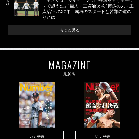
「王さんは、ジャイアンツの在籍をもうホーク
スで超えた」“巨人・王貞治”から“博多の人・王
貞治”への32年…屈辱のスタートと苦難の道の
りとは
もっと見る
MAGAZINE
最新号
8/6
4/16
発売
発売