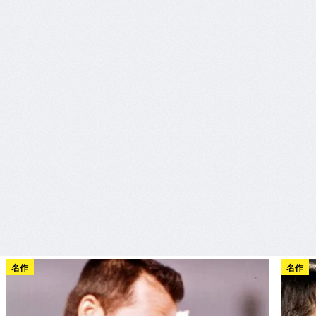
名作
名作