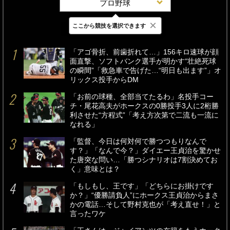
プロ野球
×
ここから競技を選択できます
最新
24時間
週間
「アゴ骨折、前歯折れて…」156キロ速球が顔
面直撃、ソフトバンク選手が明かす“壮絶死球
の瞬間”「救急車で告げた…“明日も出ます”」オ
リックス投手からDM
「お前の球種、全部当てたるわ」名投手コー
チ・尾花高夫がホークスの0勝投手3人に2桁勝
利させた“方程式”「考え方次第で二流も一流に
なれる」
「監督、今日は何対何で勝つつもりなんで
す？」「なんで今？」ダイエー王貞治を驚かせ
た唐突な問い…「勝つシナリオは7割決めてお
く」意味とは？
「もしもし、王です」「どちらにお掛けです
か？」“優勝請負人”にホークス王貞治からまさ
かの電話…そして野村克也が「考え直せ！」と
言ったワケ