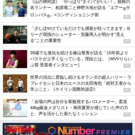
《山の神対談》「やっぱり“タイパ”がいい！」箱根の
名ランナー、柏原竜二と神野大地が語る「エアー
サ
®
ロンパス
」×コンディショニング術
®
PR
「少しぼやけているだけでも感覚が狂ってきます」B
リーグ屈指のシューター・安藤周人が明かす“見え
る”ことの重要性
PR
38歳でも進化を続ける篠山竜青が語る「10年前より
バスケが上手くなっている」理由とは。［MVVりらい
ぶ賞 受賞者インタビュー］
PR
世界の頂点に君臨し続けるオランダの超人ハリー・ラ
ブレイセンと日本のエースの太田海也「絶対王者から
学ぶこと」《ケイリン国際対談②》
PR
「会場の声は自分を客観視するバロメーター」柔道
48kg級金メダリスト・角田夏実が感じていた声の力
と、声を活かした新たなミッション
PR