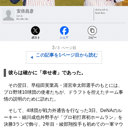
photograph by
安倍昌彦
Kyodo News
text by
Masahiko Abe
ポスト
シェア
コピー
3
/3
ページ目
この記事を1ページ目から読む
彼らは確かに「幸せ者」であった。
その翌日、早稲田実業高・清宮幸太郎選手のもとには、
プロ野球10球団の使者たちが、ドラフトを控えたチーム事
情の説明のために訪れた。
そして、4球団が戦力外通告を行なった3日、DeNAのル
ーキー・細川成也外野手が「プロ初打席初ホームラン」を
決勝3ランで飾り、2年目・綾部翔投手も初めての一軍マウ