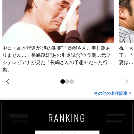
中日・高木守道が“涙の謝罪”「長嶋さん、申し訳あ
祝・大
りません…」長嶋茂雄“あの引退試合”ウラ側…元フ
王」「
ジテレビアナが見た「長嶋さんの予想外だった行
妻は…
動」
その他の名作記事 >
RANKING