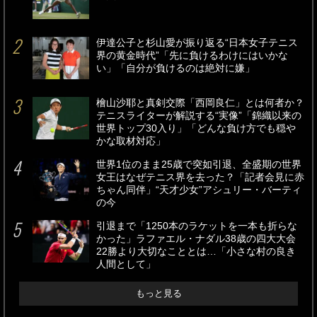
伊達公子と杉山愛が振り返る“日本女子テニス
界の黄金時代”「先に負けるわけにはいかな
い」「自分が負けるのは絶対に嫌」
檜山沙耶と真剣交際「西岡良仁」とは何者か？
テニスライターが解説する“実像”「錦織以来の
世界トップ30入り」「どんな負け方でも穏や
かな取材対応」
世界1位のまま25歳で突如引退、全盛期の世界
女王はなぜテニス界を去った？「記者会見に赤
ちゃん同伴」“天才少女”アシュリー・バーティ
の今
引退まで「1250本のラケットを一本も折らな
かった」ラファエル・ナダル38歳の四大大会
22勝より大切なこととは…「小さな村の良き
人間として」
もっと見る