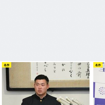
名作
名作