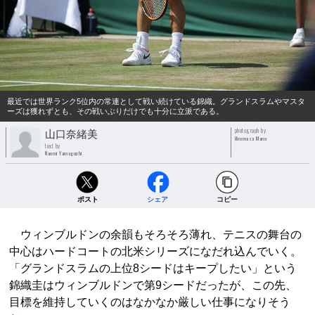
最近では世界ランク5位内の常連として戦い続けている錦織。グランドスラムやマスタ
ーズは獲れずとも、その戦いぶりだけでも十分に立派である。
photograph by
山口奈緒美
Hiromasa Mano
text by
Naomi Yamaguchi
ポスト
シェア
コピー
ウィンブルドンの余韻もそろそろ薄れ、テニスの舞台の
中心はハードコートの北米シリーズになだれ込んでいく。
「グランドスラムの上位8シードはキープしたい」という
錦織圭はウィンブルドンで第9シードだったが、この先、
目標を維持していくのはなかなか厳しい仕事になりそう