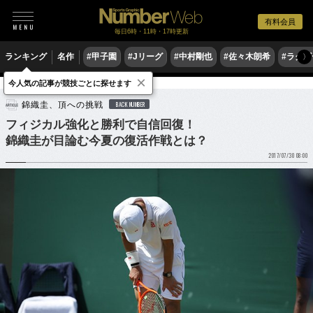
有料会員
毎日6時・11時・17時更新
ランキング
名作
#甲子園
#Jリーグ
#中村剛也
#佐々木朗希
#ラグ
〉
×
今人気の記事が競技ごとに探せます
テニス
男子テニス
錦織圭、頂への挑戦
BACK NUMBER
フィジカル強化と勝利で自信回復！
錦織圭が目論む今夏の復活作戦とは？
2017/07/30 08:00