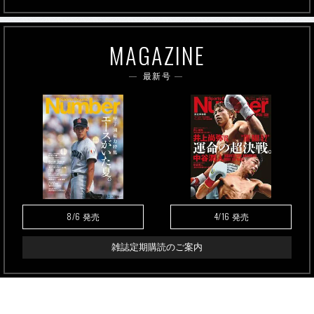
MAGAZINE
最新号
8/6
4/16
発売
発売
雑誌定期購読のご案内