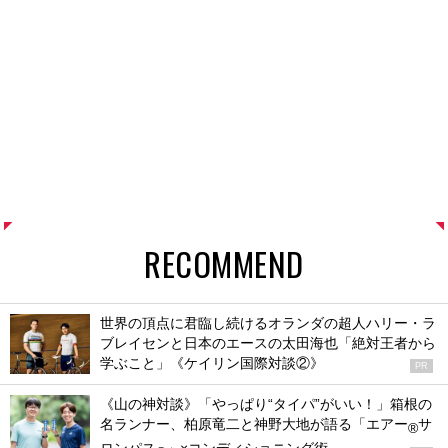
RECOMMEND
世界の頂点に君臨し続けるオランダの超人ハリー・ラ
ブレイセンと日本のエースの太田海也「絶対王者から
学ぶこと」《ケイリン国際対談②》
PR
《山の神対談》「やっぱり“タイパ”がいい！」箱根の
名ランナー、柏原竜二と神野大地が語る「エアー
サ
®