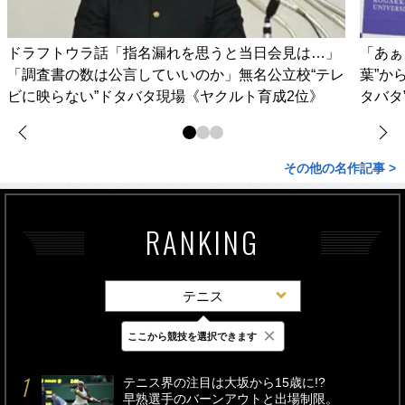
ドラフトウラ話「指名漏れを思うと当日会見は…」
「あぁ
「調査書の数は公言していいのか」無名公立校“テレ
葉”か
ビに映らない”ドタバタ現場《ヤクルト育成2位》
タバタ
その他の名作記事 >
RANKING
テニス
×
ここから競技を選択できます
最新
24時間
週間
テニス界の注目は大坂から15歳に!?
早熟選手のバーンアウトと出場制限。