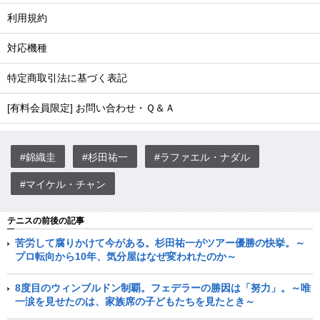
利用規約
対応機種
特定商取引法に基づく表記
[有料会員限定] お問い合わせ・Ｑ＆Ａ
#錦織圭
#杉田祐一
#ラファエル・ナダル
#マイケル・チャン
テニスの前後の記事
苦労して腐りかけて今がある。杉田祐一がツアー優勝の快挙。～
プロ転向から10年、気分屋はなぜ変われたのか～
8度目のウィンブルドン制覇。フェデラーの勝因は「努力」。～唯
一涙を見せたのは、家族席の子どもたちを見たとき～