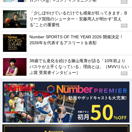
ロンパス
」×コンディショニング術
®
PR
「少しぼやけているだけでも感覚が狂ってきます」B
リーグ屈指のシューター・安藤周人が明かす“見え
る”ことの重要性
PR
Number SPORTS OF THE YEAR 2026 開催決定！
2026年を代表するアスリートを表彰
38歳でも進化を続ける篠山竜青が語る「10年前より
バスケが上手くなっている」理由とは。［MVVりらい
ぶ賞 受賞者インタビュー］
PR