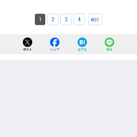
1
2
3
4
NEXT
ポスト
シェア
はてな
送る