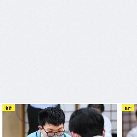
名作
名作