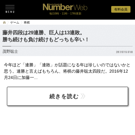
有料会員
毎日6時・11時・17時更新
ゲーム
将棋
藤井四段は29連勝、巨人は13連敗。
勝ち続けも負け続けもどっちも辛い！
茂野聡士
2017/07/16 07:00
今年ほど「連勝」「連敗」が話題になる年は珍しいのではないかと
思う。連勝と言えばもちろん、将棋の藤井聡太四段だ。2016年12
月24日に加藤一...
続きを読む