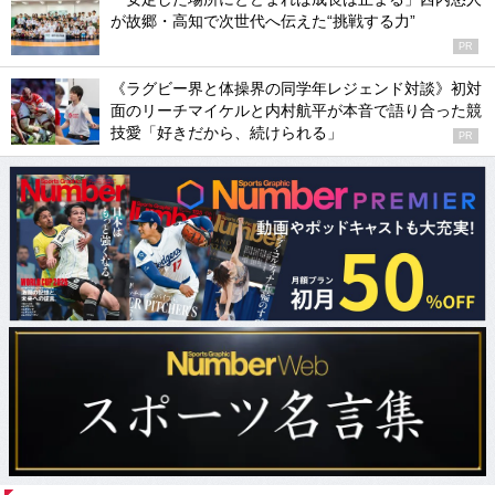
が故郷・高知で次世代へ伝えた“挑戦する力”
PR
《ラグビー界と体操界の同学年レジェンド対談》初対
面のリーチマイケルと内村航平が本音で語り合った競
技愛「好きだから、続けられる」
PR