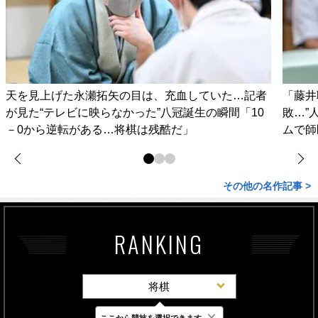
天を見上げた永瀬拓矢の目は、充血していた…記者
「藤井
が見た“テレビに映らなかった”八冠誕生の瞬間「10
敗…”
－0から逆転がある…将棋は残酷だ」
ムで師
その他の名作記事 >
RANKING
将棋
×
ここから競技を選択できます