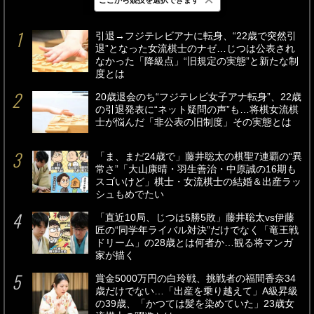
最新
24時間
週間
引退→フジテレビアナに転身、“22歳で突然引
退”となった女流棋士のナゼ…じつは公表され
なかった「降級点」“旧規定の実態”と新たな制
度とは
20歳退会のち“フジテレビ女子アナ転身”、22歳
の引退発表に“ネット疑問の声”も…将棋女流棋
士が悩んだ「非公表の旧制度」その実態とは
「ま、まだ24歳で」藤井聡太の棋聖7連覇の“異
常さ”「大山康晴・羽生善治・中原誠の16期も
スゴいけど」棋士・女流棋士の結婚＆出産ラッ
シュもめでたい
「直近10局、じつは5勝5敗」藤井聡太vs伊藤
匠の“同学年ライバル対決”だけでなく「竜王戦
ドリーム」の28歳とは何者か…観る将マンガ
家が描く
賞金5000万円の白玲戦、挑戦者の福間香奈34
歳だけでない…「出産を乗り越えて」A級昇級
の39歳、「かつては髪を染めていた」23歳女