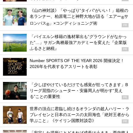
《山の神対談》「やっぱり“タイパ”がいい！」箱根の
名ランナー、柏原竜二と神野大地が語る「エアー
サ
®
ロンパス
」×コンディショニング術
®
PR
「バイエルン移籍の逸材輩出も“グラウンドがなかっ
た”…」サガン鳥栖最強アカデミーを変えた『企業版
ふるさと納税』
PR
Number SPORTS OF THE YEAR 2026 開催決定！
2026年を代表するアスリートを表彰
「少しぼやけているだけでも感覚が狂ってきます」B
リーグ屈指のシューター・安藤周人が明かす“見え
る”ことの重要性
PR
世界の頂点に君臨し続けるオランダの超人ハリー・ラ
ブレイセンと日本のエースの太田海也「絶対王者から
学ぶこと」《ケイリン国際対談②》
PR
「安定した場所にとどまれば成長は止まる」西内悠人