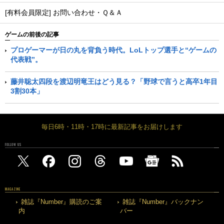
[有料会員限定] お問い合わせ・Ｑ＆Ａ
ゲームの前後の記事
プロゲーマーが日の丸を背負う時代。LoLトップ選手と“ゲームの
代表戦”。
藤井聡太四段を渡辺明竜王はどう見る？「野球で言うと高卒1年目
3割30本」
毎日6時・11時・17時に最新記事をお届けします
FOLLOW US
MAGAZINE
雑誌『Number』購読のご案
雑誌『Number』バックナン
内
バー