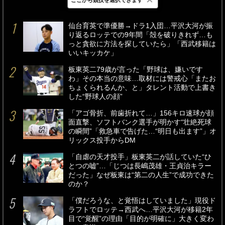
最新
24時間
週間
仙台育英で準優勝→ドラ1入団…平沢大河が振
り返るロッテでの9年間「殻を破りきれず…も
っと貪欲に方法を探していたら」「西武移籍は
いいキッカケ」
板東英二79歳が言った「野球は、嫌いです
わ」その本当の意味…取材には警戒心「またお
ちょくられるんか、と」タレント活動で上書き
した“野球人の顔”
「アゴ骨折、前歯折れて…」156キロ速球が顔
面直撃、ソフトバンク選手が明かす“壮絶死球
の瞬間”「救急車で告げた…“明日も出ます”」オ
リックス投手からDM
「自虐の天才投手」板東英二が話していた“ひ
とつの嘘”…「じつは長嶋茂雄・王貞治キラー
だった」なぜ板東は“第二の人生”で成功できた
のか？
「僕だろうな、と覚悟はしていました」現役ド
ラフトでロッテ→西武へ…平沢大河が移籍2年
目で“覚醒”の理由「目的が明確に」大きく変わ