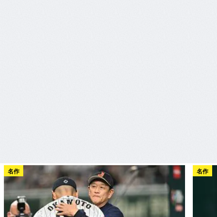
名作
名作