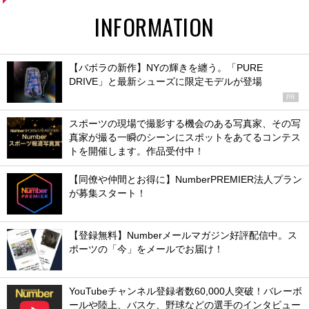
INFORMATION
【バボラの新作】NYの輝きを纏う。「PURE
DRIVE」と最新シューズに限定モデルが登場
PR
スポーツの現場で撮影する機会のある写真家、その写
真家が撮る一瞬のシーンにスポットをあてるコンテス
トを開催します。作品受付中！
【同僚や仲間とお得に】NumberPREMIER法人プラン
が募集スタート！
【登録無料】Numberメールマガジン好評配信中。ス
ポーツの「今」をメールでお届け！
YouTubeチャンネル登録者数60,000人突破！バレーボ
ールや陸上、バスケ、野球などの選手のインタビュー