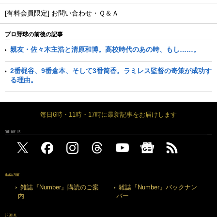
[有料会員限定] お問い合わせ・Ｑ＆Ａ
プロ野球の前後の記事
親友・佐々木主浩と清原和博。高校時代のあの時、もし……。
2番梶谷、9番倉本、そして3番筒香。ラミレス監督の奇策が成功す
る理由。
毎日6時・11時・17時に最新記事をお届けします
FOLLOW US
MAGAZINE
雑誌『Number』購読のご案
雑誌『Number』バックナン
内
バー
SPECIAL