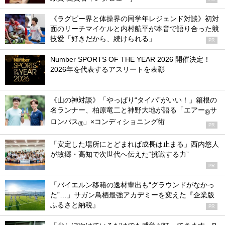
《ラグビー界と体操界の同学年レジェンド対談》初対
面のリーチマイケルと内村航平が本音で語り合った競
技愛「好きだから、続けられる」
PR
Number SPORTS OF THE YEAR 2026 開催決定！
2026年を代表するアスリートを表彰
《山の神対談》「やっぱり“タイパ”がいい！」箱根の
名ランナー、柏原竜二と神野大地が語る「エアー
サ
®
ロンパス
」×コンディショニング術
®
PR
「安定した場所にとどまれば成長は止まる」西内悠人
が故郷・高知で次世代へ伝えた“挑戦する力”
PR
「バイエルン移籍の逸材輩出も“グラウンドがなかっ
た”…」サガン鳥栖最強アカデミーを変えた『企業版
ふるさと納税』
PR