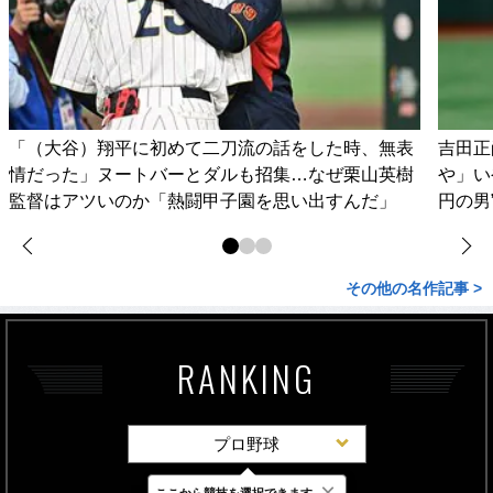
「（大谷）翔平に初めて二刀流の話をした時、無表
吉田正
情だった」ヌートバーとダルも招集…なぜ栗山英樹
や」い
監督はアツいのか「熱闘甲子園を思い出すんだ」
円の男
その他の名作記事 >
RANKING
プロ野球
×
ここから競技を選択できます