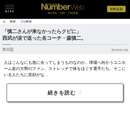
有料会員
毎日6時・11時・17時更新
野球
プロ野球
「慎二さんが来なかったらクビに」
西武が涙で送った名コーチ・森慎二。
市川忍
2017/07/03 17:00
人はこんなにも急に去ってしまうものなのか。球場へ向かうユニホ
ーム姿の大勢のファン。ストレッチで体をほぐす選手たち。そこに
いる人たちに笑顔がな...
続きを読む