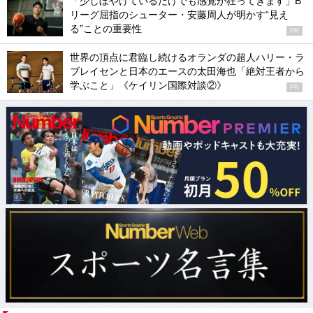
「少しぼやけているだけでも感覚が狂ってきます」B
リーグ屈指のシューター・安藤周人が明かす“見え
る”ことの重要性
PR
世界の頂点に君臨し続けるオランダの超人ハリー・ラ
ブレイセンと日本のエースの太田海也「絶対王者から
学ぶこと」《ケイリン国際対談②》
PR