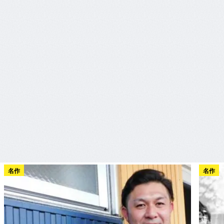
名作
名作