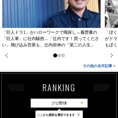
「巨人ドラ1」がハローワークで職探し→履歴書の
「ぼく
「巨人軍」に社内騒然…「辻内です！買ってくださ
がドラ
い」飛び込み営業も、辻内崇伸の「第二の人生」
もぼく
その他の名作記事 >
RANKING
プロ野球
×
ここから競技を選択できます
最新
24時間
週間