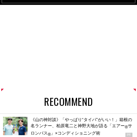
RECOMMEND
《山の神対談》「やっぱり“タイパ”がいい！」箱根の
名ランナー、柏原竜二と神野大地が語る「エアー
サ
®
ロンパス
」×コンディショニング術
®
PR