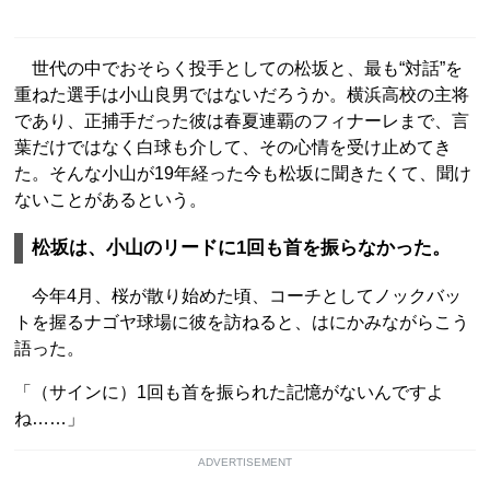
世代の中でおそらく投手としての松坂と、最も“対話”を
重ねた選手は小山良男ではないだろうか。横浜高校の主将
であり、正捕手だった彼は春夏連覇のフィナーレまで、言
葉だけではなく白球も介して、その心情を受け止めてき
た。そんな小山が19年経った今も松坂に聞きたくて、聞け
ないことがあるという。
松坂は、小山のリードに1回も首を振らなかった。
今年4月、桜が散り始めた頃、コーチとしてノックバッ
トを握るナゴヤ球場に彼を訪ねると、はにかみながらこう
語った。
「（サインに）1回も首を振られた記憶がないんですよ
ね……」
ADVERTISEMENT