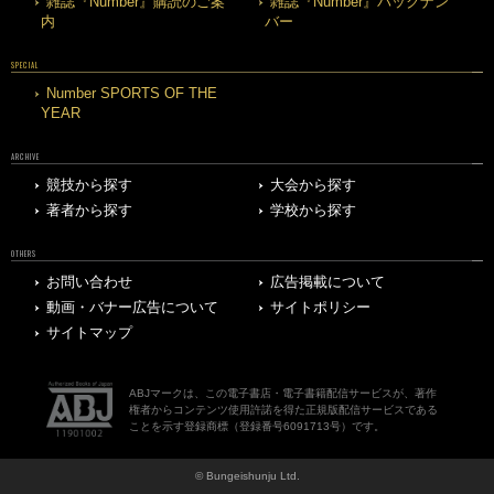
雑誌『Number』購読のご案
雑誌『Number』バックナン
内
バー
SPECIAL
Number SPORTS OF THE
YEAR
ARCHIVE
競技から探す
大会から探す
著者から探す
学校から探す
OTHERS
お問い合わせ
広告掲載について
動画・バナー広告について
サイトポリシー
サイトマップ
ABJマークは、この電子書店・電子書籍配信サービスが、著作
権者からコンテンツ使用許諾を得た正規版配信サービスである
ことを示す登録商標（登録番号6091713号）です。
© Bungeishunju Ltd.