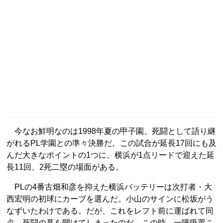
今なお鮮明なのは1998年夏の甲子園、死闘として語り継
がれるPL学園との準々決勝だ。この試合が延長17回にも及
んだ大きなポイントの1つに、横浜が1点リードで迎えた延
長11回、2死二塁の場面がある。
PLの4番古畑和彦を抑えた横浜バッテリーは次打者・大
西宏明の初球にカーブを選んだ。小山のサインに松坂がう
なずいたわけである。だが、これをレフト前に運ばれて同
点。死闘の幕を開けてしまったのだ。この時、一呼吸置こ