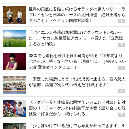
世界の頂点に君臨し続けるオランダの超人ハリー・ラ
ブレイセンと日本のエースの太田海也「絶対王者から
学ぶこと」《ケイリン国際対談②》
PR
「バイエルン移籍の逸材輩出も“グラウンドがなかっ
た”…」サガン鳥栖最強アカデミーを変えた『企業版
ふるさと納税』
PR
38歳でも進化を続ける篠山竜青が語る「10年前より
バスケが上手くなっている」理由とは。［MVVりらい
ぶ賞 受賞者インタビュー］
PR
「安定した場所にとどまれば成長は止まる」西内悠人
が故郷・高知で次世代へ伝えた“挑戦する力”
PR
《ラグビー界と体操界の同学年レジェンド対談》初対
面のリーチマイケルと内村航平が本音で語り合った競
技愛「好きだから、続けられる」
PR
「少しぼやけているだけでも感覚が狂ってきます」B