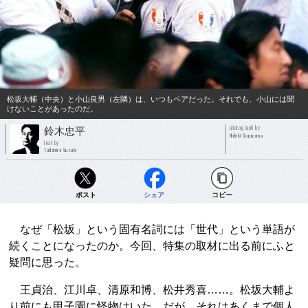
松坂大輔（中央）と小山良男（左隣）は、いつもペアだった。それでも、小山には聞
けないことがあったのだ。
photograph by
鈴木忠平
Hideki Sugiyama
text by
Tadahira Suzuki
ポスト
シェア
コピー
なぜ「松坂」という固有名詞には「世代」という単語が
続くことになったのか。今回、特集の取材に出る前にふと
疑問に思った。
王貞治、江川卓、清原和博、松井秀喜……。松坂大輔よ
り前にも甲子園に怪物はいた。だが、それはあくまで個人