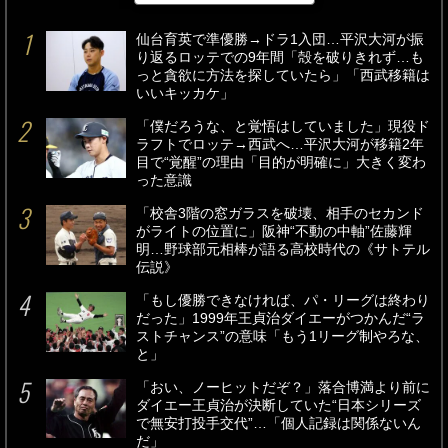
仙台育英で準優勝→ドラ1入団…平沢大河が振
り返るロッテでの9年間「殻を破りきれず…も
っと貪欲に方法を探していたら」「西武移籍は
いいキッカケ」
「僕だろうな、と覚悟はしていました」現役ド
ラフトでロッテ→西武へ…平沢大河が移籍2年
目で“覚醒”の理由「目的が明確に」大きく変わ
った意識
「校舎3階の窓ガラスを破壊、相手のセカンド
がライトの位置に」阪神“不動の中軸”佐藤輝
明…野球部元相棒が語る高校時代の《サトテル
伝説》
「もし優勝できなければ、パ・リーグは終わり
だった」1999年王貞治ダイエーがつかんだ“ラ
ストチャンス”の意味「もう1リーグ制やろな、
と」
「おい、ノーヒットだぞ？」落合博満より前に
ダイエー王貞治が決断していた“日本シリーズ
で無安打投手交代”…「個人記録は関係ないん
だ」