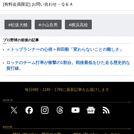
[有料会員限定] お問い合わせ・Ｑ＆Ａ
#松坂大輔
#小山良男
#横浜高校
プロ野球の前後の記事
＜トップランナーの心得＞和田毅「変わらないことの難しさ」
ロッテのチーム打率が衝撃の1割台。戦後最低をひた走る歴史的な
貧打線。
毎日6時・11時・17時に最新記事をお届けします
FOLLOW US
MAGAZINE