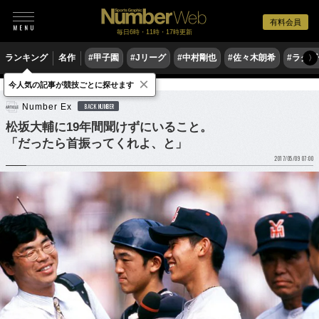
有料会員
毎日6時・11時・17時更新
ランキング
名作
#甲子園
#Jリーグ
#中村剛也
#佐々木朗希
#ラグ
〉
×
今人気の記事が競技ごとに探せます
野球
プロ野球
Number Ex
BACK NUMBER
松坂大輔に19年間聞けずにいること。
「だったら首振ってくれよ、と」
2017/05/09 07:00