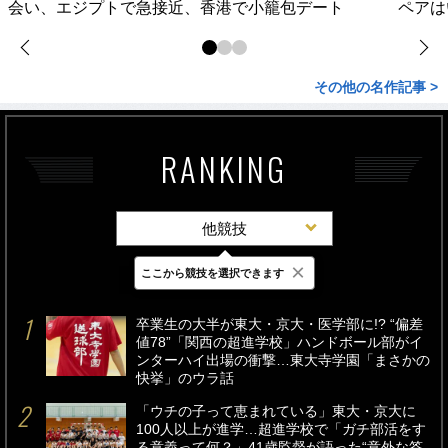
会い、エジプトで急接近、香港で小籠包デート
ペアは
その他の名作記事 >
RANKING
他競技
×
ここから競技を選択できます
最新
24時間
週間
卒業生の大半が東大・京大・医学部に!? “偏差
値78”「関西の超進学校」ハンドボール部がイ
ンターハイ出場の衝撃…東大寺学園「まさかの
快挙」のウラ話
「ウチの子って恵まれている」東大・京大に
100人以上が進学…超進学校で「ガチ部活をす
る意義って何？」41歳監督が語った“意外な答