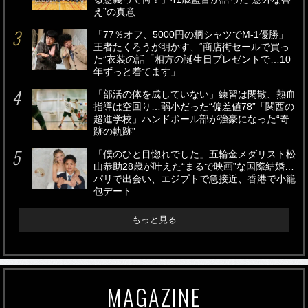
え”の真意
「77％オフ、5000円の柄シャツでM-1優勝」
王者たくろうが明かす、“商店街セールで買っ
た”衣装の話「相方の誕生日プレゼントで…10
年ずっと着てます」
「部活の体を成していない」練習は閑散、熱血
指導は空回り…弱小だった“偏差値78”「関西の
超進学校」ハンドボール部が強豪になった“奇
跡の軌跡”
「僕のひと目惚れでした」五輪金メダリスト松
山恭助28歳が叶えた“まるで映画”な国際結婚…
パリで出会い、エジプトで急接近、香港で小籠
包デート
もっと見る
MAGAZINE