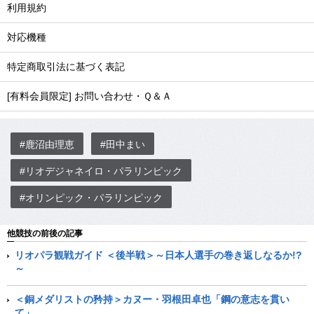
利用規約
対応機種
特定商取引法に基づく表記
[有料会員限定] お問い合わせ・Ｑ＆Ａ
#鹿沼由理恵
#田中まい
#リオデジャネイロ・パラリンピック
#オリンピック・パラリンピック
他競技の前後の記事
リオパラ観戦ガイド ＜後半戦＞～日本人選手の巻き返しなるか!?
～
＜銅メダリストの矜持＞カヌー・羽根田卓也「鋼の意志を貫い
て」