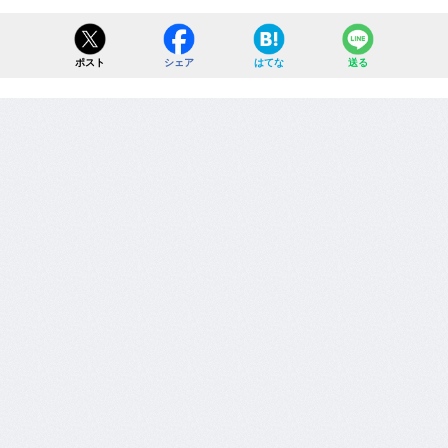
ポスト
シェア
はてな
送る