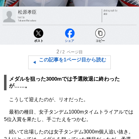
photograph by
松原孝臣
AFLO
text by
Takaomi Matsubara
ポスト
シェア
コピー
2
/2
ページ目
この記事を1ページ目から読む
メダルを狙った3000mでは予選敗退に終わった
が……。
こうして迎えたのが、リオだった。
最初の種目、女子タンデム1000mタイムトライアルでは
5位入賞を果たし、手ごたえをつかむ。
続いて出場したのは女子タンデム3000m個人追い抜き。