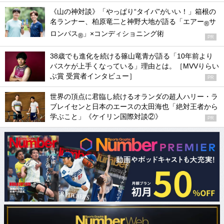
《山の神対談》「やっぱり“タイパ”がいい！」箱根の
名ランナー、柏原竜二と神野大地が語る「エアー
サ
®
ロンパス
」×コンディショニング術
®
PR
38歳でも進化を続ける篠山竜青が語る「10年前より
バスケが上手くなっている」理由とは。［MVVりらい
ぶ賞 受賞者インタビュー］
PR
世界の頂点に君臨し続けるオランダの超人ハリー・ラ
ブレイセンと日本のエースの太田海也「絶対王者から
学ぶこと」《ケイリン国際対談②》
PR