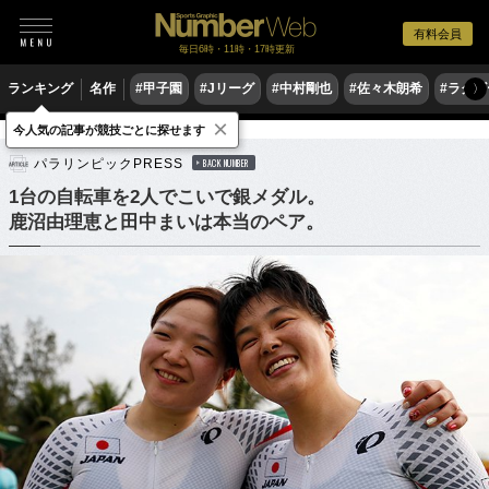
有料会員
毎日6時・11時・17時更新
ランキング
名作
#甲子園
#Jリーグ
#中村剛也
#佐々木朗希
#ラグ
〉
×
今人気の記事が競技ごとに探せます
他競技
パラスポーツ
パラリンピックPRESS
BACK NUMBER
1台の自転車を2人でこいで銀メダル。
鹿沼由理恵と田中まいは本当のペア。