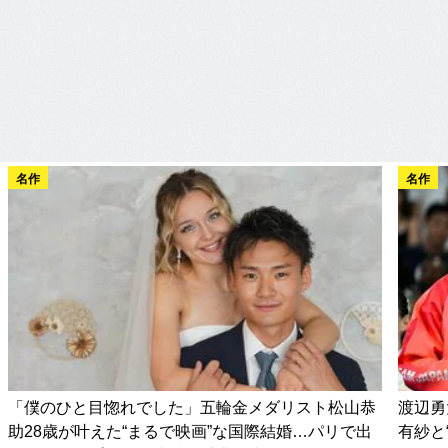
名作
名作
「僕のひと目惚れでした」五輪金メダリスト松山恭
渡辺勇
助28歳が叶えた“まるで映画”な国際結婚…パリで出
有紗と