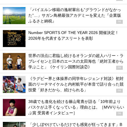
「バイエルン移籍の逸材輩出も“グラウンドがなかっ
た”…」サガン鳥栖最強アカデミーを変えた『企業版
ふるさと納税』
PR
Number SPORTS OF THE YEAR 2026 開催決定！
2026年を代表するアスリートを表彰
世界の頂点に君臨し続けるオランダの超人ハリー・ラ
ブレイセンと日本のエースの太田海也「絶対王者から
学ぶこと」《ケイリン国際対談②》
PR
《ラグビー界と体操界の同学年レジェンド対談》初対
面のリーチマイケルと内村航平が本音で語り合った競
技愛「好きだから、続けられる」
PR
38歳でも進化を続ける篠山竜青が語る「10年前より
バスケが上手くなっている」理由とは。［MVVりらい
ぶ賞 受賞者インタビュー］
PR
「少しぼやけているだけでも感覚が狂ってきます」B