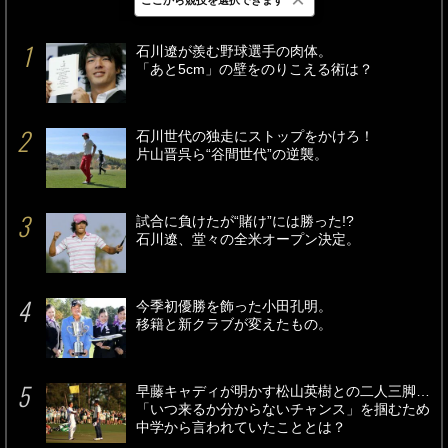
最新
24時間
週間
石川遼が羨む野球選手の肉体。
「あと5cm」の壁をのりこえる術は？
石川世代の独走にストップをかけろ！
片山晋呉ら“谷間世代”の逆襲。
試合に負けたが“賭け”には勝った!?
石川遼、堂々の全米オープン決定。
今季初優勝を飾った小田孔明。
移籍と新クラブが変えたもの。
早藤キャディが明かす松山英樹との二人三脚…
「いつ来るか分からないチャンス」を掴むため
中学から言われていたこととは？