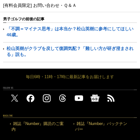
[有料会員限定] お問い合わせ・Ｑ＆Ａ
男子ゴルフの前後の記事
「不調＝マイナス思考」は本当か？松山英樹に参考にしてほしい
46歳。
松山英樹がクラブを戻して復調気配？「難しい方が研ぎ澄まされ
る」説も。
毎日6時・11時・17時に最新記事をお届けします
FOLLOW US
MAGAZINE
雑誌『Number』購読のご案
雑誌『Number』バックナン
内
バー