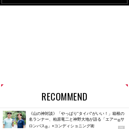
RECOMMEND
《山の神対談》「やっぱり“タイパ”がいい！」箱根の
名ランナー、柏原竜二と神野大地が語る「エアー
サ
®
ロンパス
」×コンディショニング術
®
PR