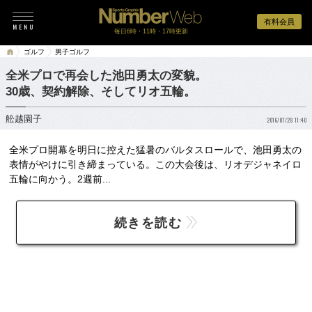
有料会員
毎日6時・11時・17時更新
ゴルフ
男子ゴルフ
全米プロで再会した池田勇太の変貌。
30歳、契約解除、そしてリオ五輪。
舩越園子
2016/07/28 11:40
全米プロ開幕を明日に控えた猛暑のバルタスロールで、池田勇太の
表情がやけに引き締まっている。この大会後は、リオデジャネイロ
五輪に向かう。2週前...
続きを読む