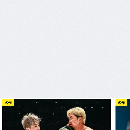
名作
名作