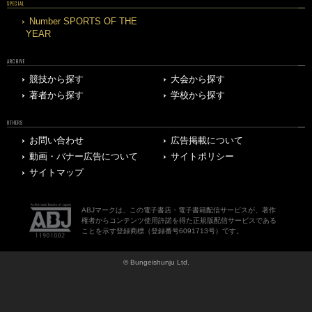
SPECIAL
Number SPORTS OF THE
YEAR
ARCHIVE
競技から探す
大会から探す
著者から探す
学校から探す
OTHERS
お問い合わせ
広告掲載について
動画・バナー広告について
サイトポリシー
サイトマップ
ABJマークは、この電子書店・電子書籍配信サービスが、著作
権者からコンテンツ使用許諾を得た正規版配信サービスである
ことを示す登録商標（登録番号6091713号）です。
© Bungeishunju Ltd.