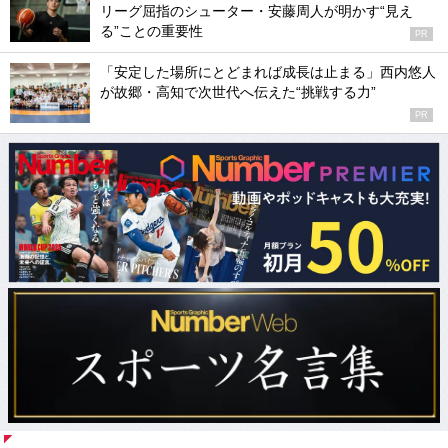
リーグ屈指のシューター・安藤周人が明かす“見え
る”ことの重要性
PR
「安定した場所にとどまれば成長は止まる」西内悠人
が故郷・高知で次世代へ伝えた“挑戦する力”
PR