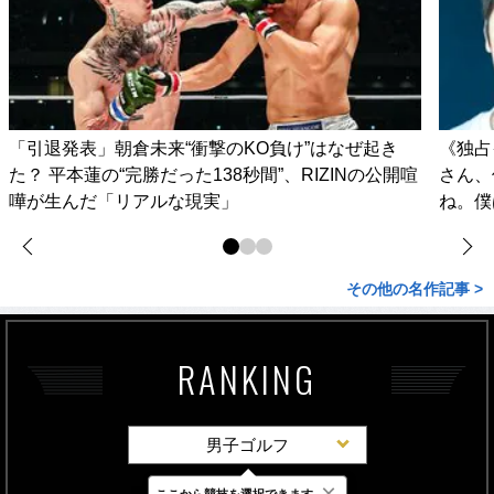
「引退発表」朝倉未来“衝撃のKO負け”はなぜ起き
《独占
た？ 平本蓮の“完勝だった138秒間”、RIZINの公開喧
さん、
嘩が生んだ「リアルな現実」
ね。僕
その他の名作記事 >
RANKING
男子ゴルフ
×
ここから競技を選択できます