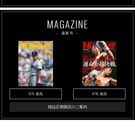
MAGAZINE
最新号
8/6
4/16
発売
発売
雑誌定期購読のご案内