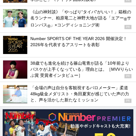
PR
《山の神対談》「やっぱり“タイパ”がいい！」箱根の
名ランナー、柏原竜二と神野大地が語る「エアー
サ
®
ロンパス
」×コンディショニング術
®
PR
Number SPORTS OF THE YEAR 2026 開催決定！
2026年を代表するアスリートを表彰
38歳でも進化を続ける篠山竜青が語る「10年前より
バスケが上手くなっている」理由とは。［MVVりらい
ぶ賞 受賞者インタビュー］
PR
「会場の声は自分を客観視するバロメーター」柔道
48kg級金メダリスト・角田夏実が感じていた声の力
と、声を活かした新たなミッション
PR