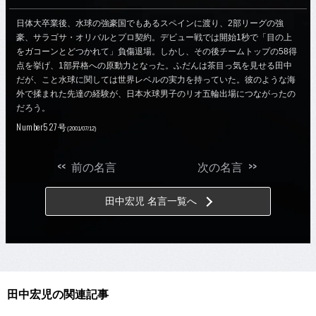
日体大卒業後、水球の強豪国でもあるスペインに渡り、2部リーグの強
豪、サラゴサ・オリバルとプロ契約。デビュー戦では開始1秒で「目の上
をガコーンとどつかれて」負傷退場。しかし、その後チームトップの58得
点を挙げ、1部昇格への原動力となった。ふだんは茶目っ気を見せる田中
だが、こと水球に関しては世界レベルの実力を持っていた。彼のような海
外で揉まれた先達の経験が、日本水球男子のリオ五輪出場につながったの
だろう。
Number527号
(2001/07/12)
<<
>>
前の名言
次の名言
田中宏児 名言一覧へ
田中宏児の関連記事