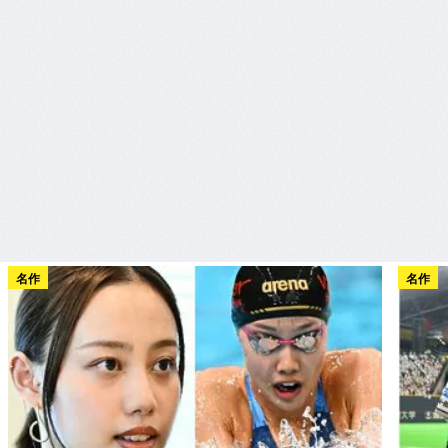
名作
名作