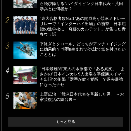
ら飛び降りる”ハイダイビング日本代表・荒田
恭兵とは何者か？
“東大合格者数No.1”あの開成高が競泳メドレー
リレーで「インターハイ出場」の衝撃…日本屈
指の進学校に「奇跡のカルテット」が集った青
春ウラ話
平泳ぎとクロール、どっちがアンチエイジング
に効果的？ “昭和生まれ”が水泳で気を付けたい
こととは
“日本最難関”東大の水泳部で「ある異変」…ま
さかの“日本インカレ9人出場＆準優勝スイマー
も出現”の衝撃「選手が続々覚醒」で過去最強
になったナゼ
上野広治 「競泳日本代表を革新した男」 ～お
家芸復活の舞台裏～
もっと見る