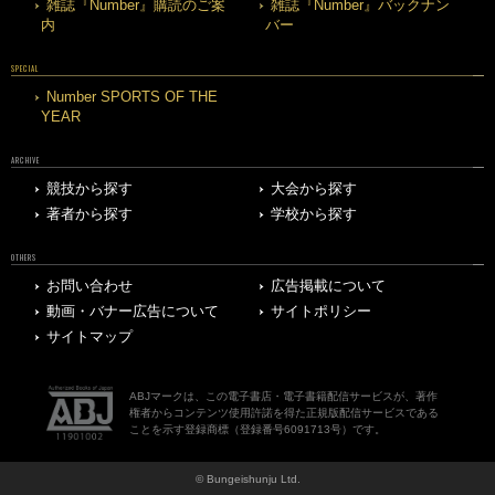
雑誌『Number』購読のご案
雑誌『Number』バックナン
内
バー
SPECIAL
Number SPORTS OF THE
YEAR
ARCHIVE
競技から探す
大会から探す
著者から探す
学校から探す
OTHERS
お問い合わせ
広告掲載について
動画・バナー広告について
サイトポリシー
サイトマップ
ABJマークは、この電子書店・電子書籍配信サービスが、著作
権者からコンテンツ使用許諾を得た正規版配信サービスである
ことを示す登録商標（登録番号6091713号）です。
© Bungeishunju Ltd.