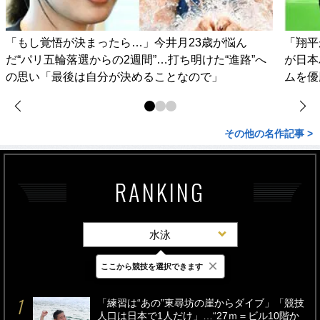
「もし覚悟が決まったら…」今井月23歳が悩ん
「翔平
だ“パリ五輪落選からの2週間”…打ち明けた“進路”へ
が日本
の思い「最後は自分が決めることなので」
ムを優
その他の名作記事 >
RANKING
水泳
×
ここから競技を選択できます
最新
24時間
週間
「練習は“あの”東尋坊の崖からダイブ」「競技
人口は日本で1人だけ」…“27ｍ＝ビル10階か