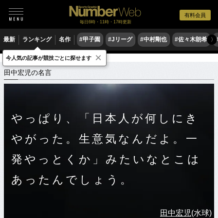
有料会員
毎日6時・11時・17時更新
最新
ランキング
名作
#甲子園
#Jリーグ
#中村剛也
#佐々木朗希
〉
×
今人気の記事が競技ごとに探せます
スポーツ名言集
タ
田中宏児の名言
田中宏児の名言
やっぱり、「日本人が何しにき
やがった。生意気なんだよ。一
発やっとくか」みたいなとこは
あったんでしょう。
田中宏児
(水球)