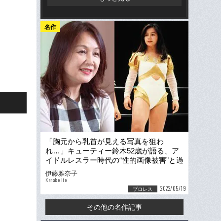
名作
「胸元から乳首が見える写真を狙わ
れ…」キューティー鈴木52歳が語る、ア
イドルレスラー時代の“性的画像被害”と過
酷な生活「月給は8万円」
伊藤雅奈子
Kanako Ito
2022/05/19
プロレス
その他の名作記事