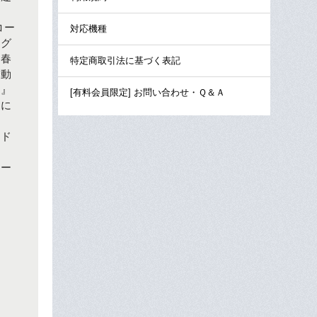
に
コー
対応機種
ラグ
藝春
特定商取引法に基づく表記
で動
伝』
[有料会員限定] お問い合わせ・Ｑ＆Ａ
沼に
、
ンド
、
ベー