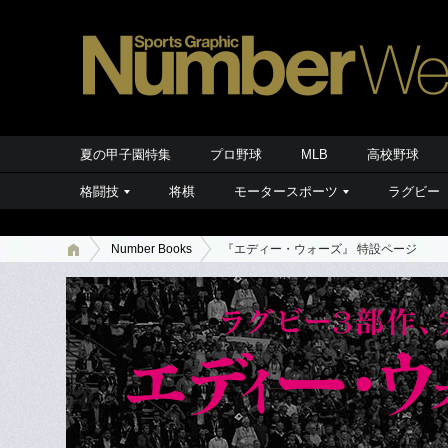
夏の甲子園特集
プロ野球
MLB
高校野球
格闘技
将棋
モータースポーツ
ラグビー
Number Books
『エディー・ウォーズ』 特設ページ