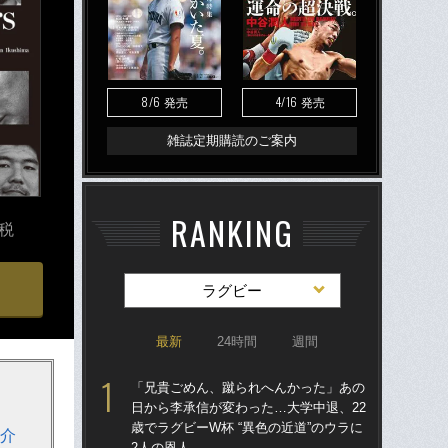
8/6
4/16
発売
発売
雑誌定期購読のご案内
RANKING
＋税
ラグビー
最新
24時間
週間
「兄貴ごめん、蹴られへんかった」あの
「
日から李承信が変わった…大学中退、22
日
歳でラグビーW杯 “異色の近道”のウラに
ワン
紹介
2人の恩人
側