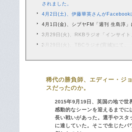
されました。
4月2日(土)、伊藤華英さんがFaceb
4月1日(金)、シブヤFM「週刊 生島
3月29日(火)、RKBラジオ「インサ
3月29日(火)、TBCラジオ(宮城)に
稀代の勝負師、エディー・ジ
スだったのか。
2015年9月19日、英国の地
感動的なシーンを迎えるまでに
長い戦いがあった。選手やスタ
に達していた。そこで生じたパ