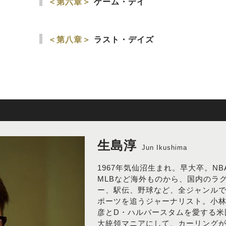
＜第六章＞
ゲーム・デイ
＜第八章＞
ラスト・デイズ
生島淳
Jun Ikushima
1967年気仙沼生まれ。早大卒。NB
MLBなど海外ものから、国内のラ
ー、駅伝、野球など、全ジャンル
ポーツを追うジャーナリスト。小
彦とD・ハルバースタムを愛する米
大統領マニアにして、カーリング