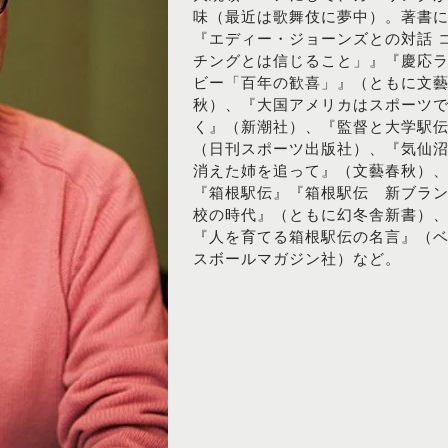
味（最近は歌舞伎に夢中）。著書
『エディー・ジョーンズとの対話 
チングとは信じること」』『慶応
ビー「百年の歓喜」』（ともに文
秋）、『大国アメリカはスポーツ
く』（新潮社）、『監督と大学駅
（日刊スポーツ出版社）、『気仙
消えた姉を追って』（文藝春秋）
『箱根駅伝』『箱根駅伝 新ブラ
校の時代』（ともに幻冬舎新書）
『人を育てる箱根駅伝の名言』（
スボールマガジン社）など。