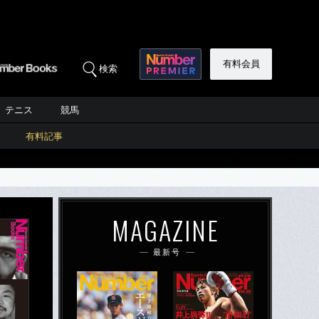
有料会員
検索
テニス
競馬
有料記事
MAGAZINE
最新号