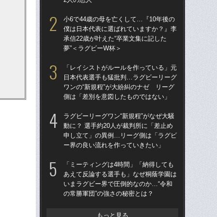
小6で44歳の母を亡くして…『10年後の
「
僕は日本代表に選ばれていますか？』李
日コ
承信22歳が叶えた“卒業文集に記した
ん
夢”＜ラグビーW杯＞
ーW
。
「レイシストがルールを作っている」元
「
日本代表選手も猛批判…ラグビーリーグ
じゃ
ワンの“新規程”が大紛糾のナゼ リーグ
束の
側は「差別を意図したものではない」
言
ラグビーリーグワン“新規程”がなぜ大騒
ラグ
動に？ 選手約20人が裁判所に「差止め
動に
申し立て」の異例…リーグ側は「ラグビ
申
ー界の良い流れを作っていきたい」
ー
「ミーティングは4時間」「納得しても
「
あえて反論する選手も」なぜ桐蔭学園は
大阪
いまラグビー界で圧倒的なのか…“令和
アン
の常勝軍団”の強さの秘密とは？
ン
もっと見る