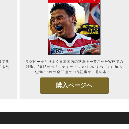
勝てる
ラグビーをとりまく日本国内の状況を一変させたW杯での
てるた
躍進。2015年の「エディー・ジャパンのすべて」に迫っ
たNumberの全21篇の力作記事が一冊の本に。
購入ページへ