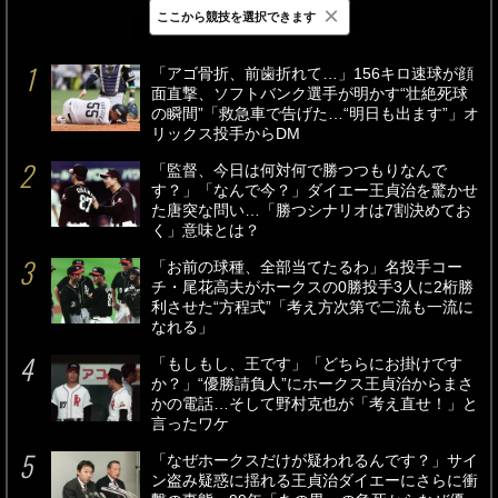
×
ここから競技を選択できます
最新
24時間
週間
「アゴ骨折、前歯折れて…」156キロ速球が顔
面直撃、ソフトバンク選手が明かす“壮絶死球
の瞬間”「救急車で告げた…“明日も出ます”」オ
リックス投手からDM
「監督、今日は何対何で勝つつもりなんで
す？」「なんで今？」ダイエー王貞治を驚かせ
た唐突な問い…「勝つシナリオは7割決めてお
く」意味とは？
「お前の球種、全部当てたるわ」名投手コー
チ・尾花高夫がホークスの0勝投手3人に2桁勝
利させた“方程式”「考え方次第で二流も一流に
なれる」
「もしもし、王です」「どちらにお掛けです
か？」“優勝請負人”にホークス王貞治からまさ
かの電話…そして野村克也が「考え直せ！」と
言ったワケ
「なぜホークスだけが疑われるんです？」サイ
ン盗み疑惑に揺れる王貞治ダイエーにさらに衝