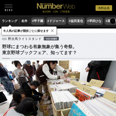
有料会員
毎日6時・11時・17時更新
ランキング
名作
#甲子園
#ドジャース
#益田直也
#早田ひな
#高木
〉
×
今人気の記事が競技ごとに探せます
野球
プロ野球
野次馬ライトスタンド
BACK NUMBER
野球にまつわる有象無象が集う奇祭。
東京野球ブックフェア、知ってます？