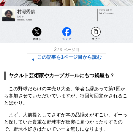
photograph by
村瀬秀信
Akiko Yamamoto
text by
Hidenobu Murase
ポスト
シェア
コピー
2
/3
ページ目
この記事を1ページ目から読む
ヤクルト芸術家やカープガールにもつ鍋屋も？
この野球だらけの本売り大会。筆者も縁あって第1回か
ら参加させていただいていますが、毎回毎回驚かされるこ
とばかり。
まず、大前提としてさすが本の品揃えがすごい。ずーっ
と探していた貴重な野球本が唐突に見つかったりするの
で、野球本好きはたいてい一文無しになります。