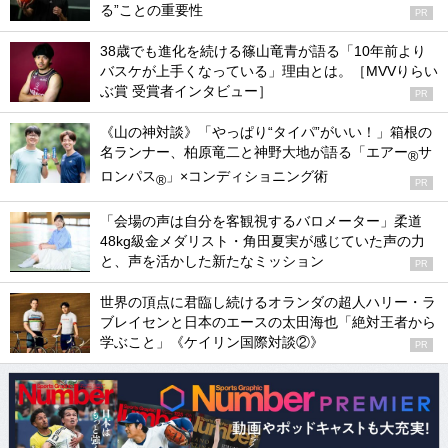
る”ことの重要性
PR
38歳でも進化を続ける篠山竜青が語る「10年前より
バスケが上手くなっている」理由とは。［MVVりらい
ぶ賞 受賞者インタビュー］
PR
《山の神対談》「やっぱり“タイパ”がいい！」箱根の
名ランナー、柏原竜二と神野大地が語る「エアー
サ
®
ロンパス
」×コンディショニング術
®
PR
「会場の声は自分を客観視するバロメーター」柔道
48kg級金メダリスト・角田夏実が感じていた声の力
と、声を活かした新たなミッション
PR
世界の頂点に君臨し続けるオランダの超人ハリー・ラ
ブレイセンと日本のエースの太田海也「絶対王者から
学ぶこと」《ケイリン国際対談②》
PR