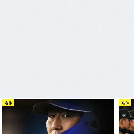
名作
名作