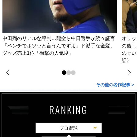
中田翔のリアルな評判…龍空ら中日選手が続々証言
オリッ
「ベンチでボソッと言うんですよ」ド派手な金髪、
の後”
グッズ売上1位「衝撃の人気度」
のせい
話〉
その他の名作記事 >
RANKING
プロ野球