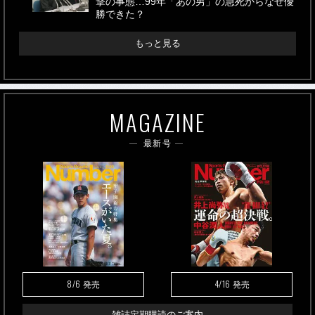
撃の事態…99年「あの男」の急死からなぜ優
勝できた？
もっと見る
MAGAZINE
最新号
8/6
4/16
発売
発売
雑誌定期購読のご案内