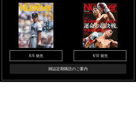
8/6
4/16
発売
発売
雑誌定期購読のご案内