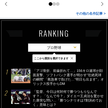
その他の名作記事 >
RANKING
プロ野球
×
ここから競技を選択できます
最新
24時間
週間
「アゴ骨折、前歯折れて…」156キロ速球が顔
面直撃、ソフトバンク選手が明かす“壮絶死球
の瞬間”「救急車で告げた…“明日も出ます”」オ
リックス投手からDM
「監督、今日は何対何で勝つつもりなんで
す？」「なんで今？」ダイエー王貞治を驚かせ
た唐突な問い…「勝つシナリオは7割決めてお
く」意味とは？