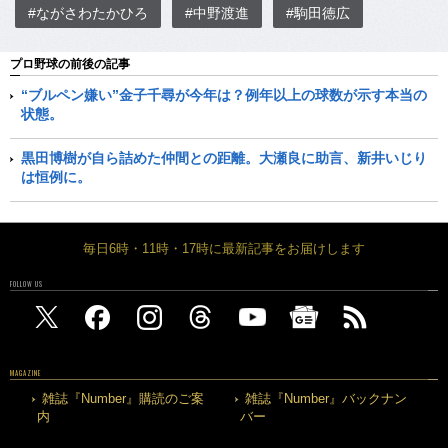
#ながさわたかひろ
#中野渡進
#駒田徳広
プロ野球の前後の記事
“ブルペン嫌い”金子千尋が今年は？例年以上の球数が示す本当の
状態。
黒田博樹が自ら詰めた仲間との距離。大瀬良に助言、新井いじり
は恒例に。
毎日6時・11時・17時に最新記事をお届けします
FOLLOW US
MAGAZINE
雑誌『Number』購読のご案
雑誌『Number』バックナン
内
バー