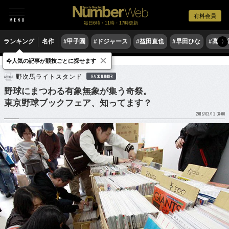
有料会員
毎日6時・11時・17時更新
ランキング
名作
#甲子園
#ドジャース
#益田直也
#早田ひな
#高木
〉
×
今人気の記事が競技ごとに探せます
野球
プロ野球
野次馬ライトスタンド
BACK NUMBER
野球にまつわる有象無象が集う奇祭。
東京野球ブックフェア、知ってます？
2016/03/12 08:00