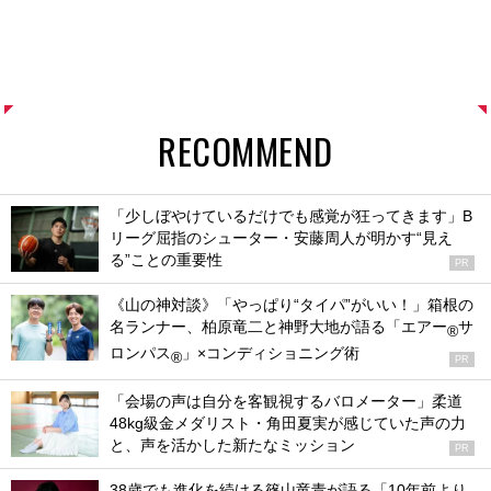
RECOMMEND
「少しぼやけているだけでも感覚が狂ってきます」B
リーグ屈指のシューター・安藤周人が明かす“見え
る”ことの重要性
PR
《山の神対談》「やっぱり“タイパ”がいい！」箱根の
名ランナー、柏原竜二と神野大地が語る「エアー
サ
®
ロンパス
」×コンディショニング術
®
PR
「会場の声は自分を客観視するバロメーター」柔道
48kg級金メダリスト・角田夏実が感じていた声の力
と、声を活かした新たなミッション
PR
38歳でも進化を続ける篠山竜青が語る「10年前より