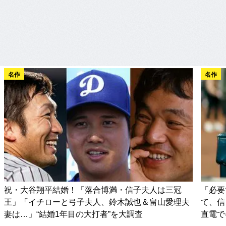
名作
名作
祝・大谷翔平結婚！「落合博満・信子夫人は三冠
「必要
王」「イチローと弓子夫人、鈴木誠也＆畠山愛理夫
て、信
妻は…」“結婚1年目の大打者”を大調査
直電で