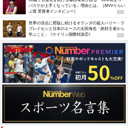
バスケが上手くなっている」理由とは。［MVVりらい
ぶ賞 受賞者インタビュー］
PR
世界の頂点に君臨し続けるオランダの超人ハリー・ラ
ブレイセンと日本のエースの太田海也「絶対王者から
学ぶこと」《ケイリン国際対談②》
PR