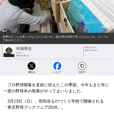
世界のどこにも売ってないんじゃないか、誰が何の目的で作ったんだこれ、というレ
ア本がざくざく。
photograph by
村瀬秀信
Akiko Yamamoto
text by
Hidenobu Murase
ポスト
シェア
コピー
プロ野球開幕を直前に控えたこの季節。今年もまた年に
一度の野球本の祭典がやってまいりました。
3月13日（日）。世田谷ものづくり学校で開催される
「東京野球ブックフェア2016」。