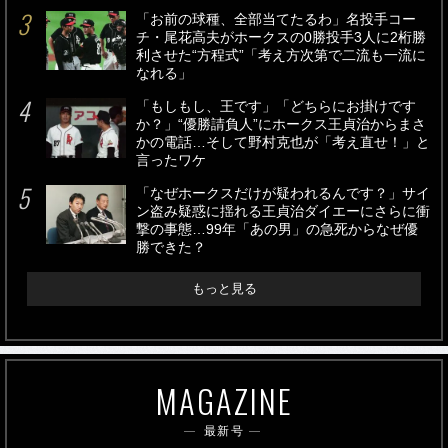
「お前の球種、全部当てたるわ」名投手コー
チ・尾花高夫がホークスの0勝投手3人に2桁勝
利させた“方程式”「考え方次第で二流も一流に
なれる」
「もしもし、王です」「どちらにお掛けです
か？」“優勝請負人”にホークス王貞治からまさ
かの電話…そして野村克也が「考え直せ！」と
言ったワケ
「なぜホークスだけが疑われるんです？」サイ
ン盗み疑惑に揺れる王貞治ダイエーにさらに衝
撃の事態…99年「あの男」の急死からなぜ優
勝できた？
もっと見る
MAGAZINE
最新号