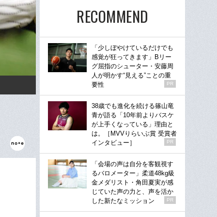
RECOMMEND
「少しぼやけているだけでも
感覚が狂ってきます」Bリー
グ屈指のシューター・安藤周
人が明かす“見える”ことの重
要性
PR
38歳でも進化を続ける篠山竜
青が語る「10年前よりバスケ
が上手くなっている」理由と
は。［MVVりらいぶ賞 受賞者
インタビュー］
PR
「会場の声は自分を客観視す
るバロメーター」柔道48kg級
金メダリスト・角田夏実が感
じていた声の力と、声を活か
した新たなミッション
PR