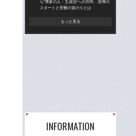
ら“博多の人・王貞治”への32年…屈辱の
ら“
スタートと苦難の道のりとは
ス
もっと見る
INFORMATION