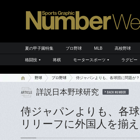
夏の甲子園特集
プロ野球
MLB
高校野球
格闘技
将棋
モータースポーツ
ラグビー
野球
プロ野球
侍ジャパンよりも、各球団に問題が？
詳説日本野球研究
BACK NUMBER
侍ジャパンよりも、各球
リリーフに外国人を揃え