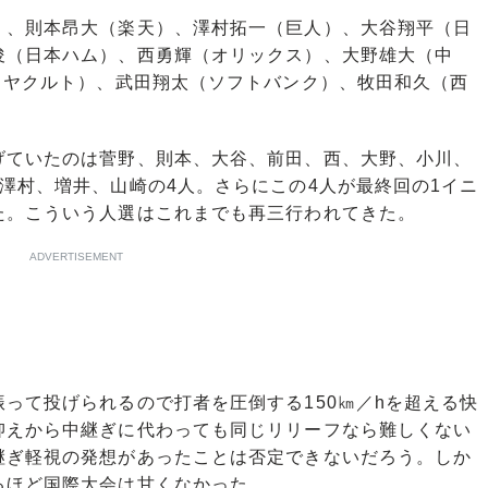
、則本昂大（楽天）、澤村拓一（巨人）、大谷翔平（日
俊（日本ハム）、西勇輝（オリックス）、大野雄大（中
（ヤクルト）、武田翔太（ソフトバンク）、牧田和久（西
ていたのは菅野、則本、大谷、前田、西、大野、小川、
澤村、増井、山崎の4人。さらにこの4人が最終回の1イニ
た。こういう人選はこれまでも再三行われてきた。
ADVERTISEMENT
って投げられるので打者を圧倒する150㎞／hを超える快
抑えから中継ぎに代わっても同じリリーフなら難しくない
継ぎ軽視の発想があったことは否定できないだろう。しか
るほど国際大会は甘くなかった。