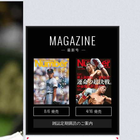
MAGAZINE
最新号
8/6
4/16
発売
発売
雑誌定期購読のご案内