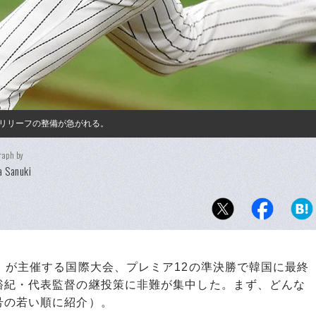
リリーフの整備が急がれる。
raph by
 Sanuki
）が主催する国際大会、プレミア12の準決勝で韓国に最終
裕紀・代表監督の継投策に非難が集中した。まず、どんな
号の若い順に紹介）。