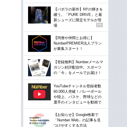
【バボラの新作】NYの輝きを
纏う。「PURE DRIVE」と最
新シューズに限定モデルが登
場
PR
【同僚や仲間とお得に】
NumberPREMIER法人プラン
が募集スタート！
【登録無料】Numberメールマ
ガジン好評配信中。スポーツ
の「今」をメールでお届け！
YouTubeチャンネル登録者数
60,000人突破！バレーボール
や陸上、バスケ、野球などの
選手のインタビューを動画で
【お知らせ】Google検索で
「Number Web」の記事を見
つけやすくする方法