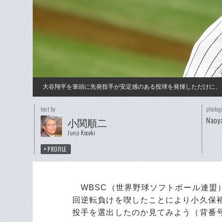
大谷翔平を筆頭に先発投手が安定感のある投球を発揮しただけに、
text by
photog
Naoya
小関順二
Junji Koseki
PROFILE
WBSC（世界野球ソフトボール連盟
回逆転負けを喫したことにより小久保
投手を選出したのか見てみよう（背番