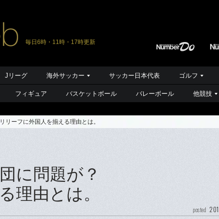
毎日6時・11時・17時更新
Jリーグ
海外サッカー
サッカー日本代表
ゴルフ
フィギュア
バスケットボール
バレーボール
他競技
リリーフに外国人を揃える理由とは。
団に問題が？
る理由とは。
201
posted