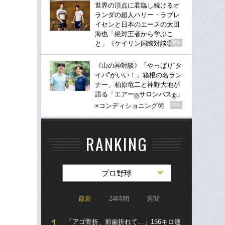
世界の頂点に君臨し続けるオ
ランダの超人ハリー・ラブレ
イセンと日本のエースの太田
海也「絶対王者から学ぶこ
と」《ケイリン国際対談②》
PR
《山の神対談》「やっぱり“タ
イパ”がいい！」箱根の名ラン
ナー、柏原竜二と神野大地が
語る「エアー
サロンパス
」
®
®
×コンディショニング術
PR
RANKING
プロ野球
最新
24時間
週間
「アゴ骨折、前歯折れて…」156キロ速
「ア