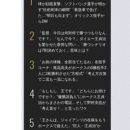
球が顔面直撃、ソフトバンク選手が明か
球
す“壮絶死球の瞬間”「救急車で告げ
す“
た…“明日も出ます”」オリックス投手か
た…
らDM
らD
「監督、今日は何対何で勝つつもりなん
「
です？」「なんで今？」ダイエー王貞治
で
を驚かせた唐突な問い…「勝つシナリオ
を
は7割決めておく」意味とは？
は
「お前の球種、全部当てたるわ」名投手
「
コーチ・尾花高夫がホークスの0勝投手3
コー
人に2桁勝利させた“方程式”「考え方次第
人に
で二流も一流になれる」
で
「もしもし、王です」「どちらにお掛け
「
ですか？」“優勝請負人”にホークス王貞
です
治からまさかの電話…そして野村克也が
治
「考え直せ！」と言ったワケ
「
「王さんは、ジャイアンツの在籍をもう
「
ホークスで超えた」“巨人・王貞治”か
ホー