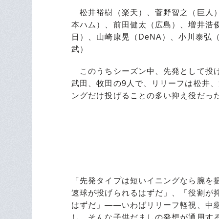
松井裕樹（楽天）、菅野智之（巨人）
本ハム）、前田健太（広島）、増井浩
日）、山崎康晃（DeNA）、小川泰弘
武）
このうちシーズン中、先発として投げ
武田、牧田の9人で、リリーフは松井、
ングだけ投げることの多い抑え役だっ
「先発タイプは短いイニングなら腕を振
速球が投げられるはずだ」、「役割が
はずだ」――いわばリリーフ軽視、中
し、そんな子供だましの発想が通用す