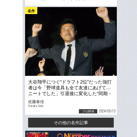
名作
大谷翔平につぐ“ドラフト2位”だった強打
者は今「野球道具も全て友達にあげて…
ニートでした」引退後に変化した“同期・
大谷”への思い
佐藤春佳
Haruka Sato
2024/09/13
プロ野球
その他の名作記事