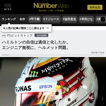
有料会員
毎日6時・11時・17時更新
ランキング
名作
#甲子園
#ドジャース
#益田直也
#早田ひな
#高木
〉
×
今人気の記事が競技ごとに探せます
モータースポーツ
F1
F1ピットストップ
BACK NUMBER
ハミルトンの自信は過信と化したか。
エンジニア無視に、ヘルメット問題。
2015/05/17 10:50