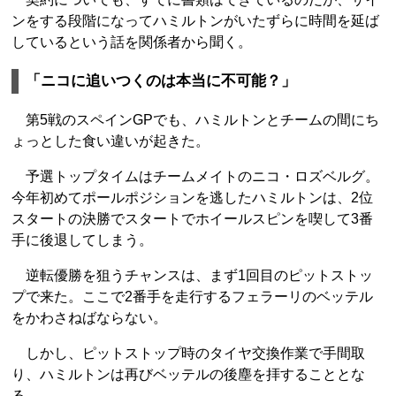
ンをする段階になってハミルトンがいたずらに時間を延ば
しているという話を関係者から聞く。
「ニコに追いつくのは本当に不可能？」
第5戦のスペインGPでも、ハミルトンとチームの間にち
ょっとした食い違いが起きた。
予選トップタイムはチームメイトのニコ・ロズベルグ。
今年初めてポールポジションを逃したハミルトンは、2位
スタートの決勝でスタートでホイールスピンを喫して3番
手に後退してしまう。
逆転優勝を狙うチャンスは、まず1回目のピットストッ
プで来た。ここで2番手を走行するフェラーリのベッテル
をかわさねばならない。
しかし、ピットストップ時のタイヤ交換作業で手間取
り、ハミルトンは再びベッテルの後塵を拝することとな
る。