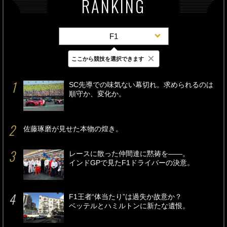
RANKING
F1
×
ここから競技を選択できます
最新
24時間
週間
SC先導での味気ない幕切れ。求められるのは
順守か、変化か。
佐藤琢磨が見せた本物の煌き。
レースに散った仲間達に黙祷を――。
インドGPで見たF1ドライバーの決意。
F1王者“体当たり”は過失か故意か？
ベッテルとハミルトンに新たな遺恨。