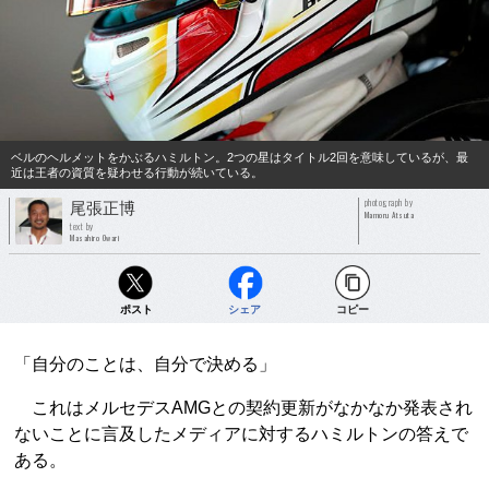
ベルのヘルメットをかぶるハミルトン。2つの星はタイトル2回を意味しているが、最
近は王者の資質を疑わせる行動が続いている。
photograph by
尾張正博
Mamoru Atsuta
text by
Masahiro Owari
ポスト
シェア
コピー
「自分のことは、自分で決める」
これはメルセデスAMGとの契約更新がなかなか発表され
ないことに言及したメディアに対するハミルトンの答えで
ある。