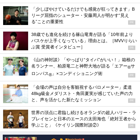
「少しぼやけているだけでも感覚が狂ってきます」B
リーグ屈指のシューター・安藤周人が明かす“見え
る”ことの重要性
PR
38歳でも進化を続ける篠山竜青が語る「10年前より
バスケが上手くなっている」理由とは。［MVVりらい
ぶ賞 受賞者インタビュー］
PR
《山の神対談》「やっぱり“タイパ”がいい！」箱根の
名ランナー、柏原竜二と神野大地が語る「エアー
サ
®
ロンパス
」×コンディショニング術
®
PR
「会場の声は自分を客観視するバロメーター」柔道
48kg級金メダリスト・角田夏実が感じていた声の力
と、声を活かした新たなミッション
PR
世界の頂点に君臨し続けるオランダの超人ハリー・ラ
ブレイセンと日本のエースの太田海也「絶対王者から
学ぶこと」《ケイリン国際対談②》
PR