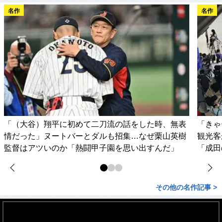
名作
名作
「（大谷）翔平に初めて二刀流の話をした時、無表
「きゃ
情だった」ヌートバーとダルも招集…なぜ栗山英樹
観光客
監督はアツいのか「熱闘甲子園を思い出すんだ」
「成田
その他の名作記事 >