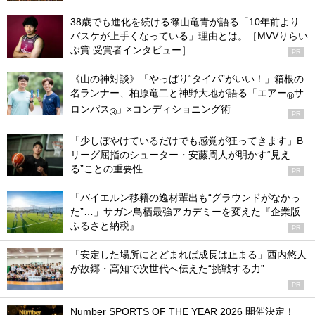
38歳でも進化を続ける篠山竜青が語る「10年前より
バスケが上手くなっている」理由とは。［MVVりらい
ぶ賞 受賞者インタビュー］
PR
《山の神対談》「やっぱり“タイパ”がいい！」箱根の
名ランナー、柏原竜二と神野大地が語る「エアー
サ
®
ロンパス
」×コンディショニング術
®
PR
「少しぼやけているだけでも感覚が狂ってきます」B
リーグ屈指のシューター・安藤周人が明かす“見え
る”ことの重要性
PR
「バイエルン移籍の逸材輩出も“グラウンドがなかっ
た”…」サガン鳥栖最強アカデミーを変えた『企業版
ふるさと納税』
PR
「安定した場所にとどまれば成長は止まる」西内悠人
が故郷・高知で次世代へ伝えた“挑戦する力”
PR
Number SPORTS OF THE YEAR 2026 開催決定！