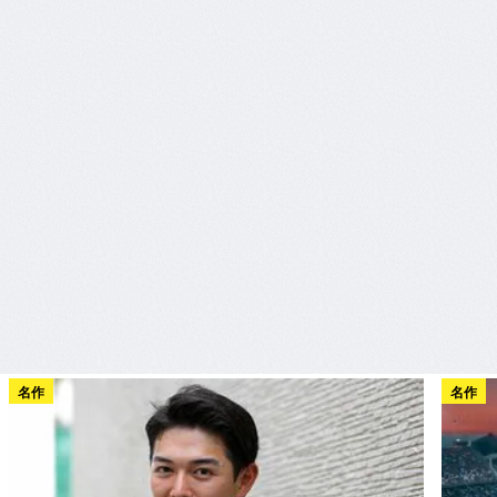
名作
名作