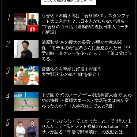
最新
24時間
週間
なぜ佐々木麟太郎は「合格率3％」スタンフォ
ード大に入れた？…日本人が知らない“超名
門”合格のウラ話《運動部の現役日本人コーチ
が解説》
清原和博“あの慶大の長男”が明かす家族関
係…“モデルの母”亜希さんに激怒された日「中
学の時、タクシーを使ったら…」「弟は父に似
てる」
斎藤佑樹を筆頭に好投手が揃う
大学野球“花の88年組”を紹介！
甲子園で“幻のノーノー”→明治神宮大会で“あわ
やの快投”⋯慶應大エース・増居翔太は何が変
わったのか？〈大学四冠まであと2勝〉
「プロにならなくてよかった、とまでは思いま
せんが…」 “元ドラフト候補のYouTuber”トク
サンが語る「部活で野球漬け」の反動とは