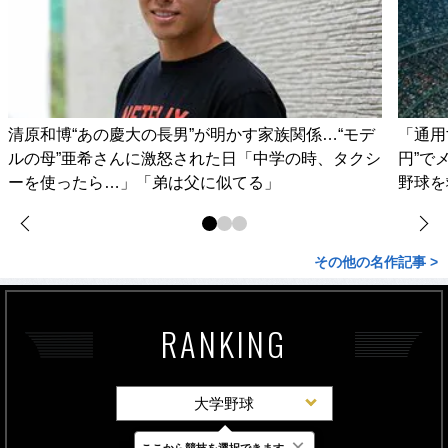
清原和博“あの慶大の長男”が明かす家族関係…“モデ
「通用
ルの母”亜希さんに激怒された日「中学の時、タクシ
円”で
ーを使ったら…」「弟は父に似てる」
野球を
その他の名作記事 >
RANKING
大学野球
×
ここから競技を選択できます