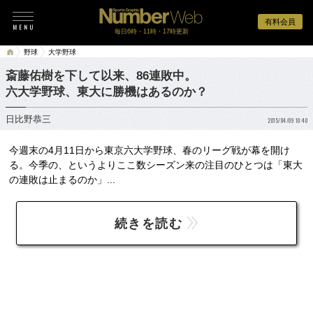
有料会員
毎日6時・11時・17時更新
野球
大学野球
斎藤佑樹を下して以来、86連敗中。
六大学野球、東大に勝機はあるのか？
日比野恭三
2015/04/09 10:40
今週末の4月11日から東京六大学野球、春のリーグ戦が幕を開け
る。今季の、というよりここ数シーズン来の注目のひとつは「東大
の連敗は止まるのか」...
続きを読む