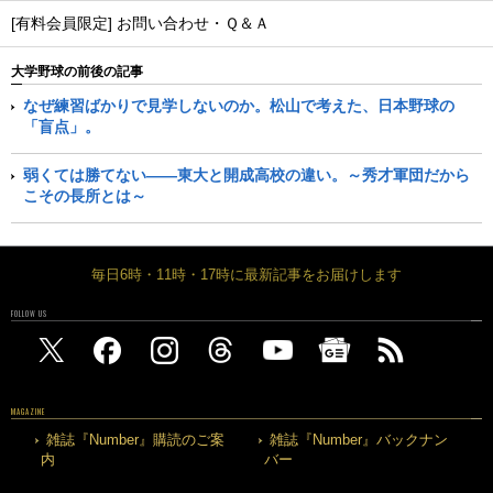
[有料会員限定] お問い合わせ・Ｑ＆Ａ
大学野球の前後の記事
なぜ練習ばかりで見学しないのか。松山で考えた、日本野球の
「盲点」。
弱くては勝てない――東大と開成高校の違い。～秀才軍団だから
こその長所とは～
毎日6時・11時・17時に最新記事をお届けします
FOLLOW US
MAGAZINE
雑誌『Number』購読のご案
雑誌『Number』バックナン
内
バー