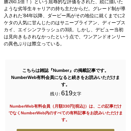
勝260.1倍！）という屈辱的な評価をされた、絵に描いた
ような劣等生キャリアの持ち主だからだ。グレード制が導
入された'84年以降、ダービー馬がその地位に就くまでに2
ケタの人気に甘んじたのはサニーブライアン、ディープス
カイ、エイシンフラッシュの3頭。しかし、デビュー当初
は見向きもされなかったという点で、ワンアンドオンリー
の異色ぶりは際立っている。
こちらは雑誌『Number』の掲載記事です。
NumberWeb有料会員になると続きをお読みいただけま
す。
619
残り:
文字
NumberWeb有料会員（月額330円[税込]）は、この記事だけ
でなく
NumberWeb内のすべての有料記事をお読みいただけま
す。