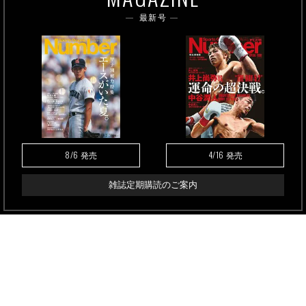
最新号
8/6
4/16
発売
発売
雑誌定期購読のご案内