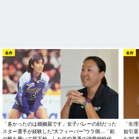
名作
名作
「多かったのは婚姻届です」女子バレーの顔だった
「生理
スター選手が経験した“大フィーバー”ウラ側…「鉛
如引退
の靴を履いて登下校」した佐伯美香の強豪校時代
た“性