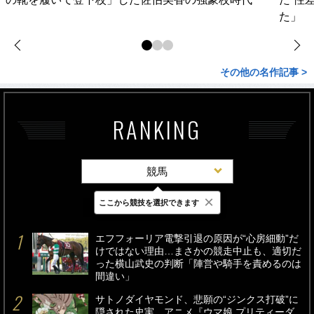
た」
その他の名作記事 >
RANKING
競馬
×
ここから競技を選択できます
最新
24時間
週間
エフフォーリア電撃引退の原因が“心房細動”だ
けではない理由…まさかの競走中止も、適切だ
った横山武史の判断「陣営や騎手を責めるのは
間違い」
サトノダイヤモンド、悲願の“ジンクス打破”に
隠された史実…アニメ『ウマ娘 プリティーダ