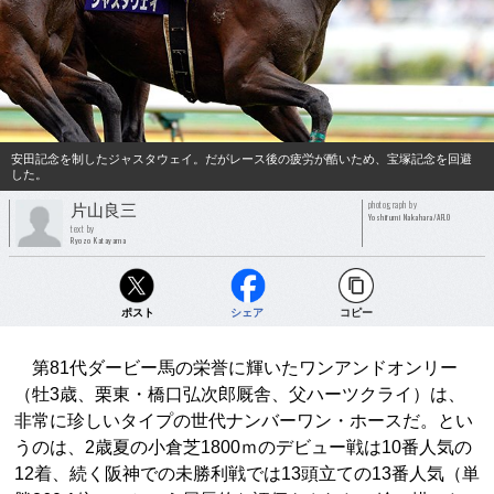
安田記念を制したジャスタウェイ。だがレース後の疲労が酷いため、宝塚記念を回避
した。
photograph by
片山良三
Yoshifumi Nakahara/AFLO
text by
Ryozo Katayama
ポスト
シェア
コピー
第81代ダービー馬の栄誉に輝いたワンアンドオンリー
（牡3歳、栗東・橋口弘次郎厩舎、父ハーツクライ）は、
非常に珍しいタイプの世代ナンバーワン・ホースだ。とい
うのは、2歳夏の小倉芝1800ｍのデビュー戦は10番人気の
12着、続く阪神での未勝利戦では13頭立ての13番人気（単