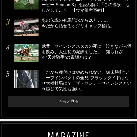
ービー Season 3』を読み解く「この温泉、も
しかして…？」【ウマ娘考察#4】
あの伝説の有馬記念から26年……。
今だから話せるオグリキャップ秘話。
武豊、サイレンススズカの死に「泣きながら酒
を飲み、人生初の泥酔をした」 知られざ
る“天才騎手”の素顔とは？
「だから種付けはやめられない」GI未勝利“デ
ィープインパクトの全兄”ブラックタイドはな
ぜ大種牡馬に？「ザ・サンデーサイレンスとい
う感じで気性も強い」
もっと見る
MAGAZINE