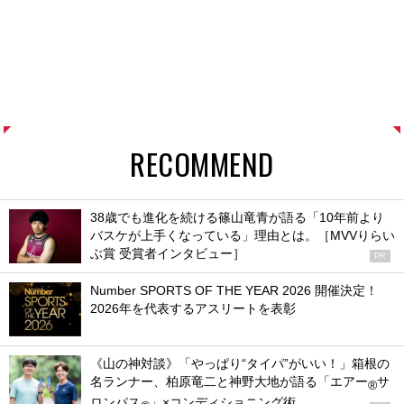
RECOMMEND
38歳でも進化を続ける篠山竜青が語る「10年前より
バスケが上手くなっている」理由とは。［MVVりらい
ぶ賞 受賞者インタビュー］
PR
Number SPORTS OF THE YEAR 2026 開催決定！
2026年を代表するアスリートを表彰
《山の神対談》「やっぱり“タイパ”がいい！」箱根の
名ランナー、柏原竜二と神野大地が語る「エアー
サ
®
ロンパス
」×コンディショニング術