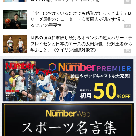
®
PR
「少しぼやけているだけでも感覚が狂ってきます」B
リーグ屈指のシューター・安藤周人が明かす“見え
る”ことの重要性
PR
世界の頂点に君臨し続けるオランダの超人ハリー・ラ
ブレイセンと日本のエースの太田海也「絶対王者から
学ぶこと」《ケイリン国際対談②》
PR