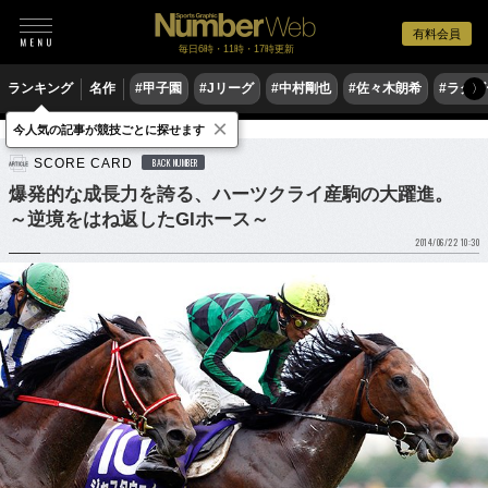
有料会員
毎日6時・11時・17時更新
ランキング
名作
#甲子園
#Jリーグ
#中村剛也
#佐々木朗希
#ラグ
〉
×
今人気の記事が競技ごとに探せます
競馬
SCORE CARD
BACK NUMBER
爆発的な成長力を誇る、ハーツクライ産駒の大躍進。
～逆境をはね返したGIホース～
2014/06/22 10:30