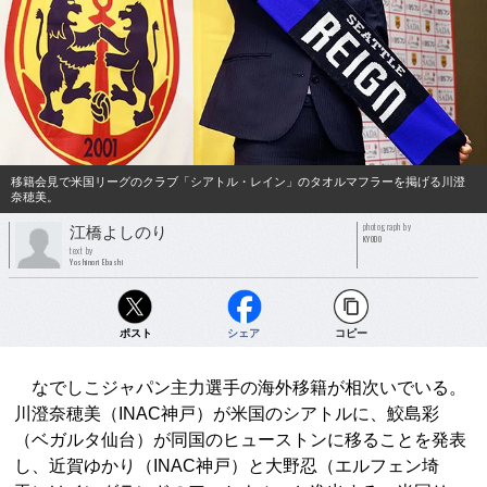
移籍会見で米国リーグのクラブ「シアトル・レイン」のタオルマフラーを掲げる川澄
奈穂美。
photograph by
江橋よしのり
KYODO
text by
Yoshinori Ebashi
ポスト
シェア
コピー
なでしこジャパン主力選手の海外移籍が相次いでいる。
川澄奈穂美（INAC神戸）が米国のシアトルに、鮫島彩
（ベガルタ仙台）が同国のヒューストンに移ることを発表
し、近賀ゆかり（INAC神戸）と大野忍（エルフェン埼