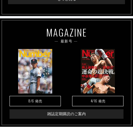
MAGAZINE
最新号
8/6
4/16
発売
発売
雑誌定期購読のご案内