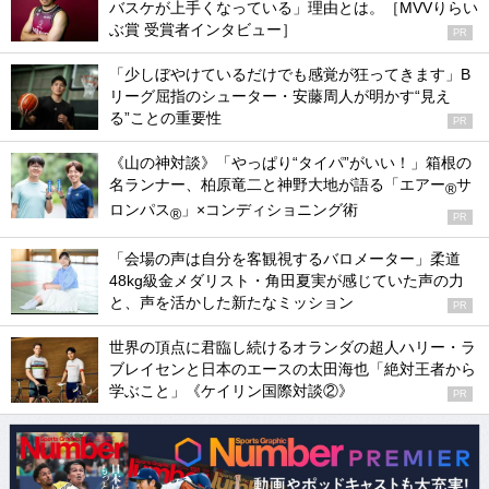
バスケが上手くなっている」理由とは。［MVVりらい
ぶ賞 受賞者インタビュー］
PR
「少しぼやけているだけでも感覚が狂ってきます」B
リーグ屈指のシューター・安藤周人が明かす“見え
る”ことの重要性
PR
《山の神対談》「やっぱり“タイパ”がいい！」箱根の
名ランナー、柏原竜二と神野大地が語る「エアー
サ
®
ロンパス
」×コンディショニング術
®
PR
「会場の声は自分を客観視するバロメーター」柔道
48kg級金メダリスト・角田夏実が感じていた声の力
と、声を活かした新たなミッション
PR
世界の頂点に君臨し続けるオランダの超人ハリー・ラ
ブレイセンと日本のエースの太田海也「絶対王者から
学ぶこと」《ケイリン国際対談②》
PR