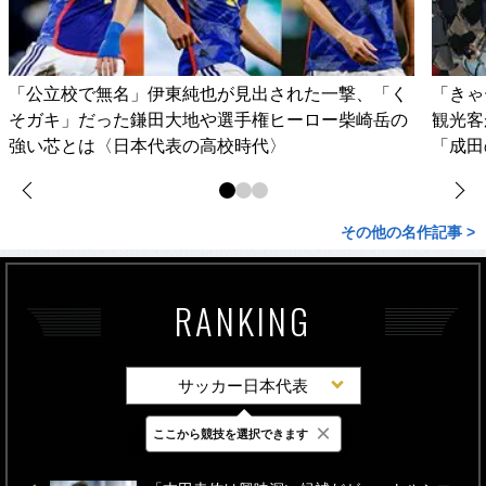
「公立校で無名」伊東純也が見出された一撃、「く
「きゃ
そガキ」だった鎌田大地や選手権ヒーロー柴崎岳の
観光客
強い芯とは〈日本代表の高校時代〉
「成田
その他の名作記事 >
RANKING
サッカー日本代表
×
ここから競技を選択できます
最新
24時間
週間