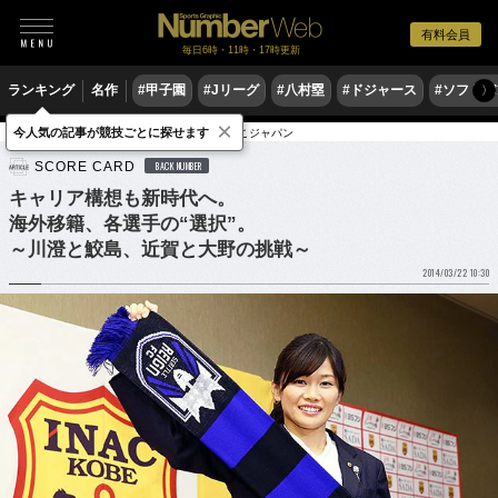
有料会員
毎日6時・11時・17時更新
ランキング
名作
#甲子園
#Jリーグ
#八村塁
#ドジャース
#ソフトバ
〉
×
今人気の記事が競技ごとに探せます
サッカー
サッカー日本代表
なでしこジャパン
SCORE CARD
BACK NUMBER
キャリア構想も新時代へ。
海外移籍、各選手の“選択”。
～川澄と鮫島、近賀と大野の挑戦～
2014/03/22 10:30