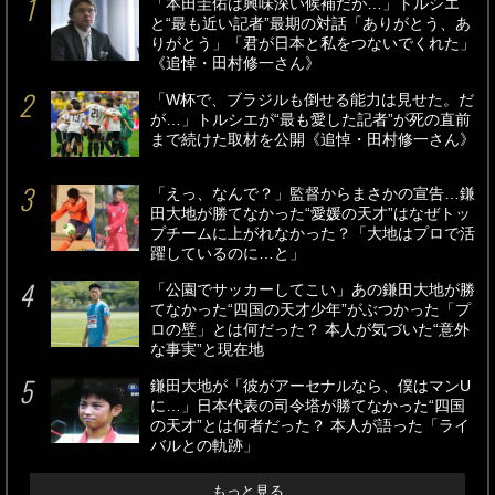
「本田圭佑は興味深い候補だが…」トルシエ
と“最も近い記者”最期の対話「ありがとう、あ
りがとう」「君が日本と私をつないでくれた」
《追悼・田村修一さん》
「W杯で、ブラジルも倒せる能力は見せた。だ
が…」トルシエが“最も愛した記者”が死の直前
まで続けた取材を公開《追悼・田村修一さん》
「えっ、なんで？」監督からまさかの宣告…鎌
田大地が勝てなかった“愛媛の天才”はなぜトッ
プチームに上がれなかった？「大地はプロで活
躍しているのに…と」
「公園でサッカーしてこい」あの鎌田大地が勝
てなかった“四国の天才少年”がぶつかった「プ
ロの壁」とは何だった？ 本人が気づいた“意外
な事実”と現在地
鎌田大地が「彼がアーセナルなら、僕はマンU
に…」日本代表の司令塔が勝てなかった“四国
の天才”とは何者だった？ 本人が語った「ライ
バルとの軌跡」
もっと見る