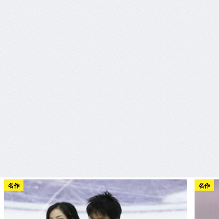
名作
名作