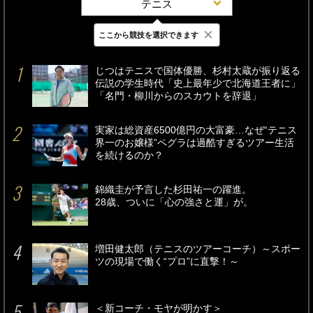
テニス
×
ここから競技を選択できます
最新
24時間
週間
じつはテニスで国体優勝、杉村太蔵が振り返る
伝説の学生時代「史上最年少で北海道王者に」
「名門・柳川からのスカウトを辞退」
実家は総資産6500億円の大富豪…なぜ“テニス
界一のお嬢様”ペグラは過酷すぎるツアー生活
を続けるのか？
錦織圭が予言した杉田祐一の躍進。
28歳、ついに「心の強さと運」が。
増田健太郎（テニスのツアーコーチ）～スポー
ツの現場で働く“プロ”に直撃！～
＜新コーチ・モヤが明かす＞