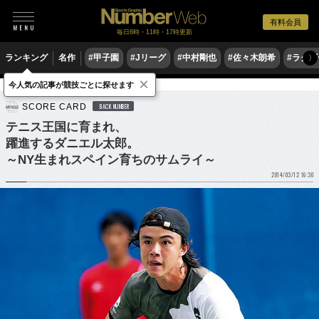
有料会員
毎日6時・11時・17時更新
ランキング
名作
#甲子園
#Jリーグ
#中村剛也
#佐々木朗希
#ラグ
〉
×
今人気の記事が競技ごとに探せます
テニス
男子テニス
SCORE CARD
BACK NUMBER
テニス王国に育まれ、
躍進するダニエル太郎。
～NY生まれスペイン育ちのサムライ～
2014/03/12 16:30