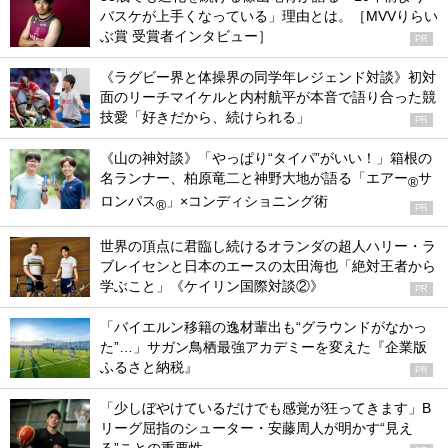
バスケが上手くなっている」理由とは。［MVVりらい
ぶ賞 受賞者インタビュー］
PR
《ラグビー界と体操界の同学年レジェンド対談》初対
面のリーチマイケルと内村航平が本音で語り合った競
技愛「好きだから、続けられる」
PR
《山の神対談》「やっぱり“タイパ”がいい！」箱根の
名ランナー、柏原竜二と神野大地が語る「エアー
サ
®
ロンパス
」×コンディショニング術
®
PR
世界の頂点に君臨し続けるオランダの超人ハリー・ラ
ブレイセンと日本のエースの太田海也「絶対王者から
学ぶこと」《ケイリン国際対談②》
PR
「バイエルン移籍の逸材輩出も“グラウンドがなかっ
た”…」サガン鳥栖最強アカデミーを変えた『企業版
ふるさと納税』
PR
「少しぼやけているだけでも感覚が狂ってきます」B
リーグ屈指のシューター・安藤周人が明かす“見え