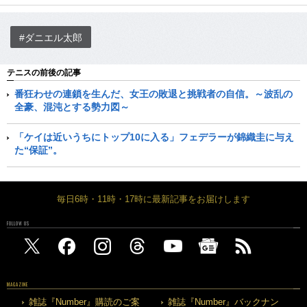
#ダニエル太郎
テニスの前後の記事
番狂わせの連鎖を生んだ、女王の敗退と挑戦者の自信。～波乱の
全豪、混沌とする勢力図～
「ケイは近いうちにトップ10に入る」フェデラーが錦織圭に与え
た“保証”。
毎日6時・11時・17時に最新記事をお届けします
FOLLOW US
MAGAZINE
雑誌『Number』購読のご案
雑誌『Number』バックナン