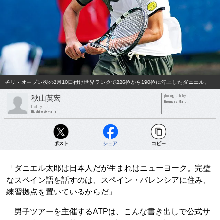
チリ・オープン後の2月10日付け世界ランクで226位から190位に浮上したダニエル。
photograph by
秋山英宏
Hiromasa Mano
text by
Hidehiro Akiyama
ポスト
シェア
コピー
「ダニエル太郎は日本人だが生まれはニューヨーク。完璧
なスペイン語を話すのは、スペイン・バレンシアに住み、
練習拠点を置いているからだ」
男子ツアーを主催するATPは、こんな書き出しで公式サ