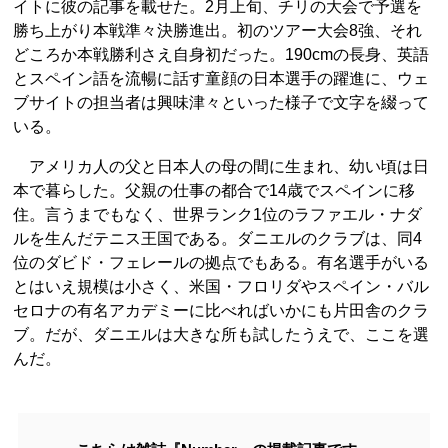
イトに彼の記事を載せた。2月上旬、チリの大会で予選を
勝ち上がり本戦準々決勝進出。初のツアー大会8強、それ
どころか本戦勝利さえ自身初だった。190cmの長身、英語
とスペイン語を流暢に話す童顔の日本選手の躍進に、ウェ
ブサイトの担当者は興味津々といった様子で文字を綴って
いる。
アメリカ人の父と日本人の母の間に生まれ、幼い頃は日
本で暮らした。父親の仕事の都合で14歳でスペインに移
住。言うまでもなく、世界ランク1位のラファエル・ナダ
ルを生んだテニス王国である。ダニエルのクラブは、同4
位のダビド・フェレールの拠点でもある。有名選手がいる
とはいえ規模は小さく、米国・フロリダやスペイン・バル
セロナの有名アカデミーに比べればいかにも片田舎のクラ
ブ。だが、ダニエルは大きな所も試したうえで、ここを選
んだ。