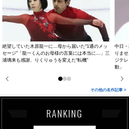
絶望していた木原龍一に…母から届いた“1通のメッ
中日・
セージ”「龍一くんのお母様の言葉には本当に…」三
りませ
浦璃来も感謝、りくりゅうを変えた“転機”
ジテレ
動」
その他の名作記事 >
RANKING