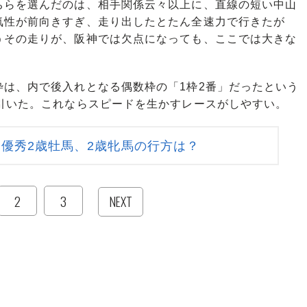
らを選んだのは、相手関係云々以上に、直線の短い中山
気性が前向きすぎ、走り出したとたん全速力で行きたが
うその走りが、阪神では欠点になっても、ここでは大きな
は、内で後入れとなる偶数枠の「1枠2番」だったという
引いた。これならスピードを生かすレースがしやすい。
優秀2歳牡馬、2歳牝馬の行方は？
2
3
NEXT