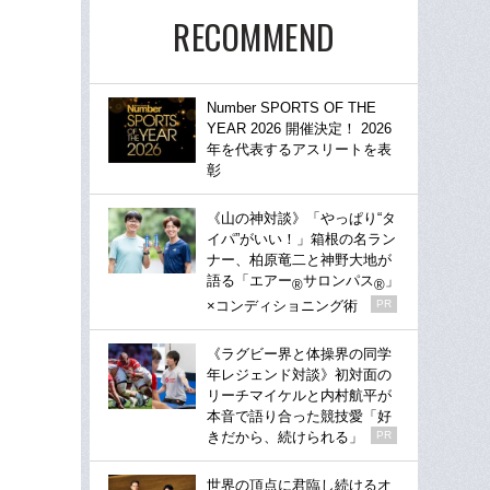
RECOMMEND
Number SPORTS OF THE
YEAR 2026 開催決定！ 2026
年を代表するアスリートを表
彰
《山の神対談》「やっぱり“タ
イパ”がいい！」箱根の名ラン
ナー、柏原竜二と神野大地が
語る「エアー
サロンパス
」
®
®
×コンディショニング術
PR
《ラグビー界と体操界の同学
年レジェンド対談》初対面の
リーチマイケルと内村航平が
本音で語り合った競技愛「好
きだから、続けられる」
PR
世界の頂点に君臨し続けるオ