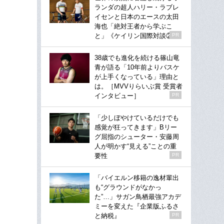
ランダの超人ハリー・ラブレ
イセンと日本のエースの太田
海也「絶対王者から学ぶこ
と」《ケイリン国際対談②》
PR
38歳でも進化を続ける篠山竜
青が語る「10年前よりバスケ
が上手くなっている」理由と
は。［MVVりらいぶ賞 受賞者
インタビュー］
PR
「少しぼやけているだけでも
感覚が狂ってきます」Bリー
グ屈指のシューター・安藤周
人が明かす“見える”ことの重
要性
PR
「バイエルン移籍の逸材輩出
も“グラウンドがなかっ
た”…」サガン鳥栖最強アカデ
ミーを変えた『企業版ふるさ
と納税』
PR