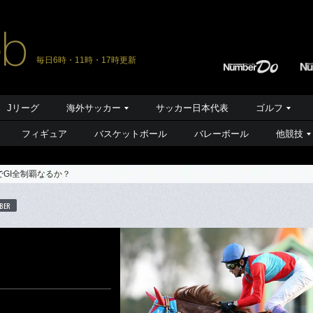
毎日6時・11時・17時更新
Jリーグ
海外サッカー
サッカー日本代表
ゴルフ
フィギュア
バスケットボール
バレーボール
他競技
GI全制覇なるか？
BER