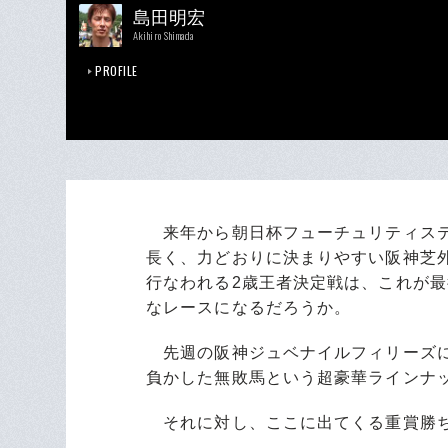
島田明宏
Akihiro Shimada
PROFILE
来年から朝日杯フューチュリティステーク
長く、力どおりに決まりやすい阪神芝外回
行なわれる2歳王者決定戦は、これが
なレースになるだろうか。
先週の阪神ジュベナイルフィリーズに
負かした無敗馬という超豪華ラインナ
それに対し、ここに出てくる重賞勝ち