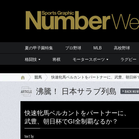
夏の甲子園特集
プロ野球
MLB
高校野球
格闘技
将棋
モータースポーツ
ラグビー
競馬
快速牝馬ベルカントをパートナーに、武豊、朝日杯で
沸騰！ 日本サラブ列島
BACK NUM
快速牝馬ベルカントをパートナーに、
武豊、朝日杯でGI全制覇なるか？
text by