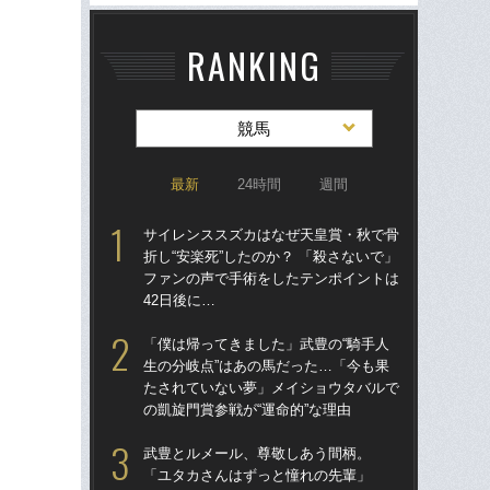
RANKING
競馬
最新
24時間
週間
サイレンススズカはなぜ天皇賞・秋で骨
サ
折し“安楽死”したのか？ 「殺さないで」
折し
ファンの声で手術をしたテンポイントは
フ
42日後に…
42
「僕は帰ってきました」武豊の“騎手人
「僕
生の分岐点”はあの馬だった…「今も果
生の
たされていない夢」メイショウタバルで
た
の凱旋門賞参戦が“運命的”な理由
の凱
武豊とルメール、尊敬しあう間柄。
激
「ユタカさんはずっと憧れの先輩」
ス