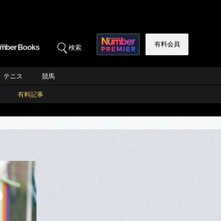
有料会員
検索
テニス
競馬
有料記事