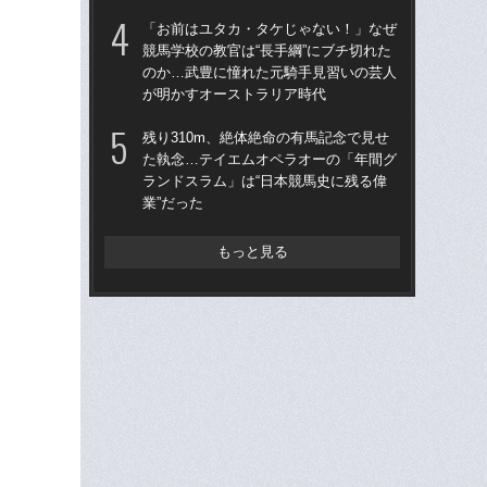
「お前はユタカ・タケじゃない！」なぜ
武豊
競馬学校の教官は“長手綱”にブチ切れた
も
のか…武豊に憧れた元騎手見習いの芸人
した
が明かすオーストラリア時代
が“
残り310m、絶体絶命の有馬記念で見せ
武
た執念…テイエムオペラオーの「年間グ
が
ランドスラム」は“日本競馬史に残る偉
知ら
業”だった
もっと見る