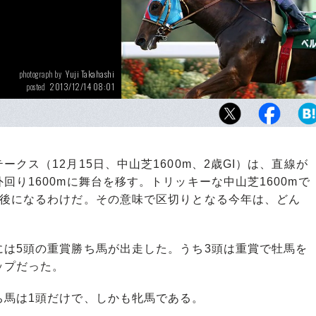
Yuji Takahashi
photograph by
2013/12/14 08:01
posted
ベルカントの調教師角田晃一はのちにブエナ
なるビワハイジに騎乗してダービーに出走し
る。
ス（12月15日、中山芝1600m、2歳GI）は、直線が
り1600mに舞台を移す。トリッキーな中山芝1600mで
最後になるわけだ。その意味で区切りとなる今年は、どん
は5頭の重賞勝ち馬が出走した。うち3頭は重賞で牡馬を
ップだった。
馬は1頭だけで、しかも牝馬である。