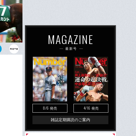
MAGAZINE
最新号
ビスタの母と
た経験があ
8/6
4/16
発売
発売
雑誌定期購読のご案内