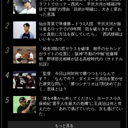
ラフトでロッテ→西武へ…平沢大河が移籍2年
目で“覚醒”の理由「目的が明確に」大きく変わ
った意識
仙台育英で準優勝→ドラ1入団…平沢大河が振
り返るロッテでの9年間「殻を破りきれず…も
っと貪欲に方法を探していたら」「西武移籍は
いいキッカケ」
「校舎3階の窓ガラスを破壊、相手のセカンド
がライトの位置に」阪神“不動の中軸”佐藤輝
明…野球部元相棒が語る高校時代の《サトテル
伝説》
「監督、今日は何対何で勝つつもりなんで
す？」「なんで今？」ダイエー王貞治を驚かせ
た唐突な問い…「勝つシナリオは7割決めてお
く」意味とは？
「僕を4番から外してください」ホークス小久
保裕紀“選手人生最大の危機”に王貞治は何と答
えたか…「あれで逃げていたら、次も逃げてい
た」
もっと見る