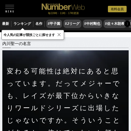
有料会員
毎日6時・11時・17時更新
最新
ランキング
名作
#甲子園
#Jリーグ
#中村剛也
#佐々木朗希
〉
×
今人気の記事が競技ごとに探せます
スポーツ名言集
ウ
内川聖一の名言
内川聖一の名言
変わる可能性は絶対にあると思
っています。だってメジャーで
も、レイズが最下位からいきな
りワールドシリーズに出場した
じゃないですか。そういうこと