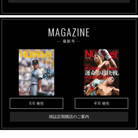
MAGAZINE
最新号
8/6
4/16
発売
発売
雑誌定期購読のご案内