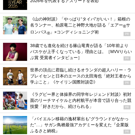
2026年を代表するアスリートを表彰
《山の神対談》「やっぱり“タイパ”がいい！」箱根の
名ランナー、柏原竜二と神野大地が語る「エアー
サ
®
ロンパス
」×コンディショニング術
®
PR
38歳でも進化を続ける篠山竜青が語る「10年前より
バスケが上手くなっている」理由とは。［MVVりらい
ぶ賞 受賞者インタビュー］
PR
世界の頂点に君臨し続けるオランダの超人ハリー・ラ
ブレイセンと日本のエースの太田海也「絶対王者から
学ぶこと」《ケイリン国際対談②》
PR
《ラグビー界と体操界の同学年レジェンド対談》初対
面のリーチマイケルと内村航平が本音で語り合った競
技愛「好きだから、続けられる」
PR
「バイエルン移籍の逸材輩出も“グラウンドがなかっ
た”…」サガン鳥栖最強アカデミーを変えた『企業版
ふるさと納税』
PR