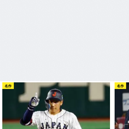
名作
名作