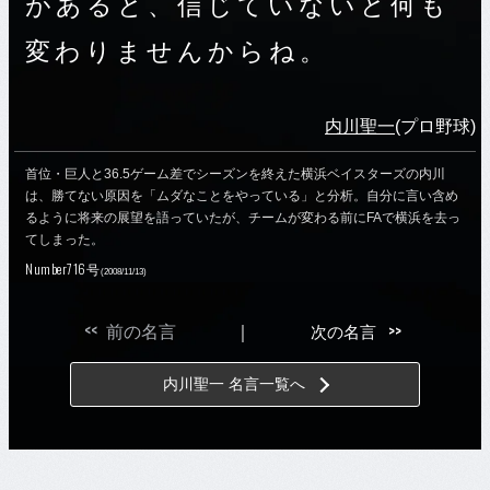
があると、信じていないと何も
変わりませんからね。
内川聖一
(プロ野球)
首位・巨人と36.5ゲーム差でシーズンを終えた横浜ベイスターズの内川
は、勝てない原因を「ムダなことをやっている」と分析。自分に言い含め
るように将来の展望を語っていたが、チームが変わる前にFAで横浜を去っ
てしまった。
Number716号
(2008/11/13)
<<
>>
前の名言
｜
次の名言
内川聖一 名言一覧へ