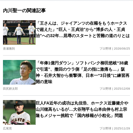
内川聖一の関連記事
「王さんは、ジャイアンツの在籍をもうホークス
で超えた」“巨人・王貞治”から“博多の人・王貞
治”への32年…屈辱のスタートと苦難の道のりとは
喜瀬雅則
プロ野球 | 2026/06/25
「年俸1億円ダウン」ソフトバンク柳田悠岐“38歳
で引退”、撤回のウラ側「足の指に激痛も…」阪
神・石井大智から衝撃弾、日本一“3日後”に練習再
開の意味
田尻耕太郎
プロ野球 | 2025/12/09
巨人FA近年の成功は丸佳浩、ホークス近藤健介や
山川穂高もいるが…大谷翔平も山本由伸も村上宗
隆もメジャー挑戦で「国内移籍が小粒化」問題
広尾晃
プロ野球 | 2025/11/29