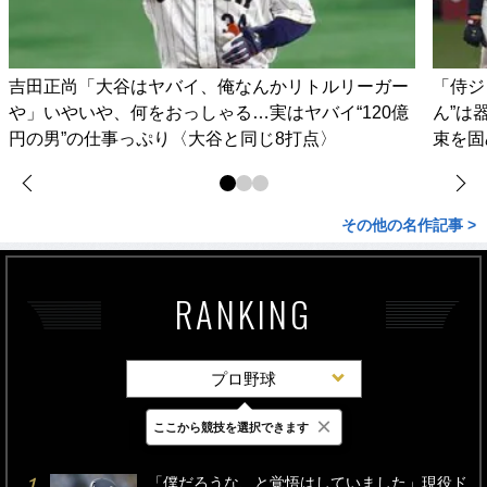
吉田正尚「大谷はヤバイ、俺なんかリトルリーガー
「侍ジ
や」いやいや、何をおっしゃる…実はヤバイ“120億
ん”は
円の男”の仕事っぷり〈大谷と同じ8打点〉
束を固
その他の名作記事 >
RANKING
プロ野球
×
ここから競技を選択できます
最新
24時間
週間
「僕だろうな、と覚悟はしていました」現役ド