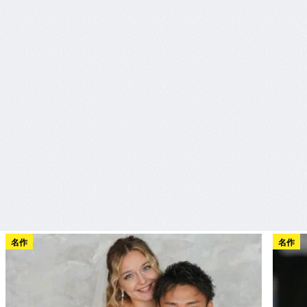
名作
名作