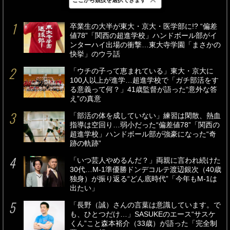
最新
24時間
週間
卒業生の大半が東大・京大・医学部に!? “偏差
値78”「関西の超進学校」ハンドボール部がイ
ンターハイ出場の衝撃…東大寺学園「まさかの
快挙」のウラ話
「ウチの子って恵まれている」東大・京大に
100人以上が進学…超進学校で「ガチ部活をす
る意義って何？」41歳監督が語った“意外な答
え”の真意
「部活の体を成していない」練習は閑散、熱血
指導は空回り…弱小だった“偏差値78”「関西の
超進学校」ハンドボール部が強豪になった“奇
跡の軌跡”
「いつ芸人やめるんだ？」両親に言われ続けた
30代…M-1準優勝ドンデコルテ渡辺銀次（40歳
独身）が振り返る“どん底時代”「今年もM-1は
出たい」
「長野（誠）さんの言葉は意識しています。で
も、ひとつだけ…」SASUKEのエース“サスケ
くん”こと森本裕介（33歳）が語った「完全制