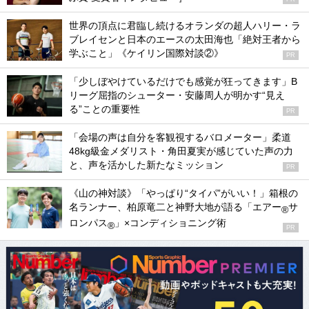
世界の頂点に君臨し続けるオランダの超人ハリー・ラ
ブレイセンと日本のエースの太田海也「絶対王者から
学ぶこと」《ケイリン国際対談②》
PR
「少しぼやけているだけでも感覚が狂ってきます」B
リーグ屈指のシューター・安藤周人が明かす“見え
る”ことの重要性
PR
「会場の声は自分を客観視するバロメーター」柔道
48kg級金メダリスト・角田夏実が感じていた声の力
と、声を活かした新たなミッション
PR
《山の神対談》「やっぱり“タイパ”がいい！」箱根の
名ランナー、柏原竜二と神野大地が語る「エアー
サ
®
ロンパス
」×コンディショニング術
®
PR