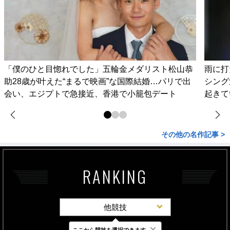
「僕のひと目惚れでした」五輪金メダリスト松山恭
雨に打
助28歳が叶えた“まるで映画”な国際結婚…パリで出
シング
会い、エジプトで急接近、香港で小籠包デート
起きて
その他の名作記事 >
RANKING
他競技
×
ここから競技を選択できます