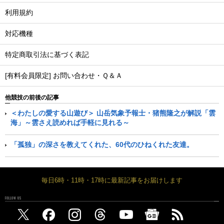
利用規約
対応機種
特定商取引法に基づく表記
[有料会員限定] お問い合わせ・Ｑ＆Ａ
他競技の前後の記事
＜わたしの愛する山遊び＞ 山岳気象予報士・猪熊隆之が解説「雲
海」～雲さえ読めれば手軽に見れる～
「孤独」の深さを教えてくれた、60代のひねくれた友達。
毎日6時・11時・17時に最新記事をお届けします
FOLLOW US