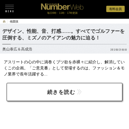
有料会員
毎日6時・11時・17時更新
他競技
デザイン、性能、音、打感……。すべてでゴルファーを
圧倒する、ミズノのアイアンの魅力に迫る！
奥山泰広＆高成浩
2013/08/29 06:00
アスリートの心の中に渦巻くブツ欲を赤裸々に紹介し、解消してい
くこの企画。「ご意見番」として登場するのは、ファッション＆モ
ノ業界で長年活躍する...
続きを読む