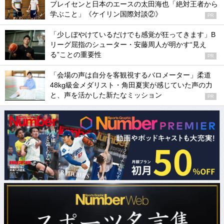
ブレイセンと日本のエースの太田海也「絶対王者から
学ぶこと」《ケイリン国際対談②》
PR
「少しぼやけているだけでも感覚が狂ってきます」B
リーグ屈指のシューター・安藤周人が明かす“見え
る”ことの重要性
PR
「会場の声は自分を客観視するバロメーター」柔道
48kg級金メダリスト・角田夏実が感じていた声の力
と、声を活かした新たなミッション
PR