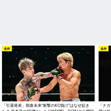
名作
名作
「引退発表」朝倉未来“衝撃のKO負け”はなぜ起き
「ナガ