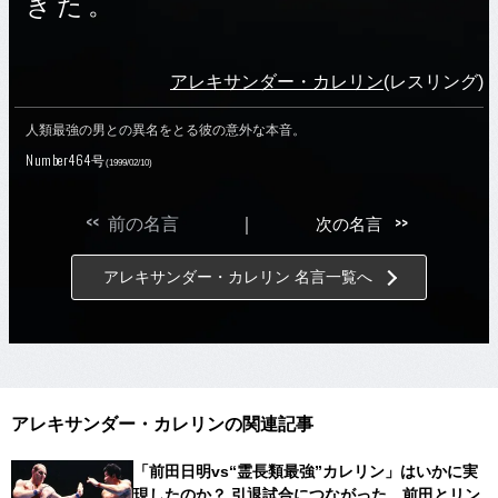
きた。
アレキサンダー・カレリン
(レスリング)
人類最強の男との異名をとる彼の意外な本音。
Number464号
(1999/02/10)
<<
>>
前の名言
｜
次の名言
アレキサンダー・カレリン 名言一覧へ
アレキサンダー・カレリンの関連記事
「前田日明vs“霊長類最強”カレリン」はいかに実
現したのか？ 引退試合につながった、前田とリン