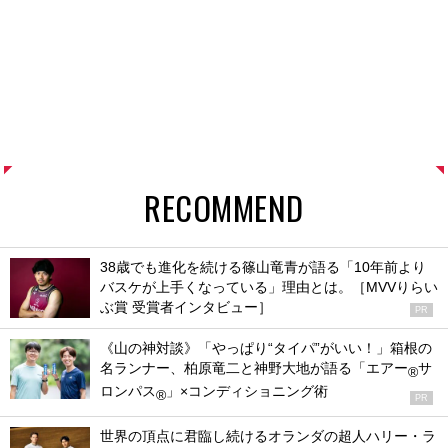
RECOMMEND
38歳でも進化を続ける篠山竜青が語る「10年前より
バスケが上手くなっている」理由とは。［MVVりらい
ぶ賞 受賞者インタビュー］
PR
《山の神対談》「やっぱり“タイパ”がいい！」箱根の
名ランナー、柏原竜二と神野大地が語る「エアー
サ
®
ロンパス
」×コンディショニング術
®
PR
世界の頂点に君臨し続けるオランダの超人ハリー・ラ