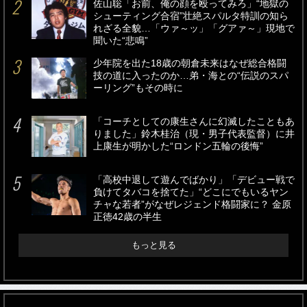
佐山聡「お前、俺の顔を殴ってみろ」“地獄の
シューティング合宿”壮絶スパルタ特訓の知ら
れざる全貌…「ウァ～ッ」「グアァ～」現地で
聞いた“悲鳴”
少年院を出た18歳の朝倉未来はなぜ総合格闘
技の道に入ったのか…弟・海との“伝説のスパ
ーリング”もその時に
「コーチとしての康生さんに幻滅したこともあ
りました」鈴木桂治（現・男子代表監督）に井
上康生が明かした“ロンドン五輪の後悔”
「高校中退して遊んでばかり」「デビュー戦で
負けてタバコを捨てた」“どこにでもいるヤン
チャな若者”がなぜレジェンド格闘家に？ 金原
正徳42歳の半生
もっと見る