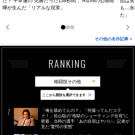
た？ 平本蓮の“完勝だった138秒間”、RIZINの公開喧
団は笑
嘩が生んだ「リアルな現実」
も…永
た」
その他の名作記事 >
RANKING
格闘技その他
×
ここから競技を選択できます
最新
24時間
週間
「俺を舐めてんの？」「何撮ってんだコラ
ァ！」佐山聡の“地獄のシューティング合宿”に
密着…当時の選手「あの合宿はヤバい」記者が
見た“驚愕の実態”