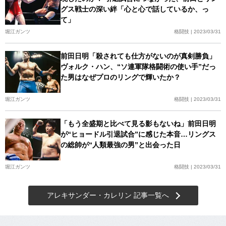
グス戦士の深い絆「心と心で話しているか、っ
て」
堀江ガンツ
格闘技 | 2023/03/31
前田日明「殺されても仕方がないのが真剣勝負」
ヴォルク・ハン、“ソ連軍隊格闘術の使い手”だっ
た男はなぜプロのリングで輝いたか？
堀江ガンツ
格闘技 | 2023/03/31
「もう全盛期と比べて見る影もないね」前田日明
が“ヒョードル引退試合”に感じた本音…リングス
の総帥が“人類最強の男”と出会った日
堀江ガンツ
格闘技 | 2023/03/31
アレキサンダー・カレリン 記事一覧へ