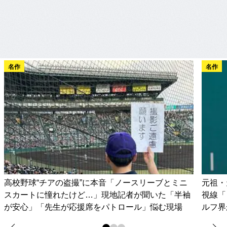
名作
名作
高校野球“チアの盗撮”に本音「ノースリーブとミニ
元祖・
スカートに憧れたけど…」現地記者が聞いた「半袖
視線「
が安心」「先生が応援席をパトロール」悩む現場
ルフ界