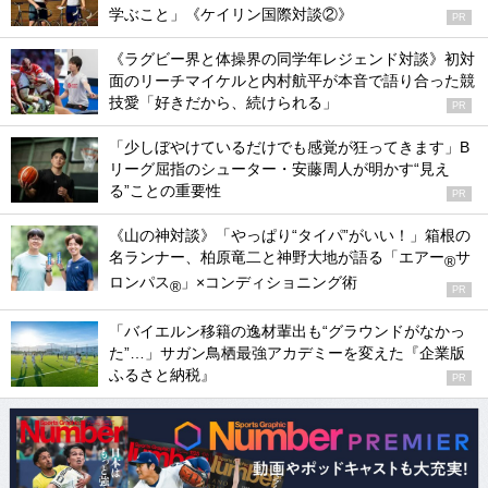
学ぶこと」《ケイリン国際対談②》
PR
《ラグビー界と体操界の同学年レジェンド対談》初対
面のリーチマイケルと内村航平が本音で語り合った競
技愛「好きだから、続けられる」
PR
「少しぼやけているだけでも感覚が狂ってきます」B
リーグ屈指のシューター・安藤周人が明かす“見え
る”ことの重要性
PR
《山の神対談》「やっぱり“タイパ”がいい！」箱根の
名ランナー、柏原竜二と神野大地が語る「エアー
サ
®
ロンパス
」×コンディショニング術
®
PR
「バイエルン移籍の逸材輩出も“グラウンドがなかっ
た”…」サガン鳥栖最強アカデミーを変えた『企業版
ふるさと納税』
PR