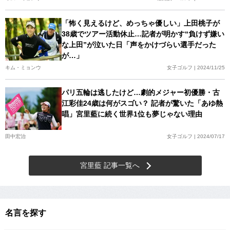
「怖く見えるけど、めっちゃ優しい」上田桃子が
38歳でツアー活動休止…記者が明かす“負けず嫌い
な上田”が泣いた日「声をかけづらい選手だった
が…」
キム・ミョンウ
女子ゴルフ | 2024/11/25
パリ五輪は逃したけど…劇的メジャー初優勝・古
江彩佳24歳は何がスゴい？ 記者が驚いた「あゆ熱
唱」宮里藍に続く世界1位も夢じゃない理由
田中宏治
女子ゴルフ | 2024/07/17
宮里藍 記事一覧へ
名言を探す