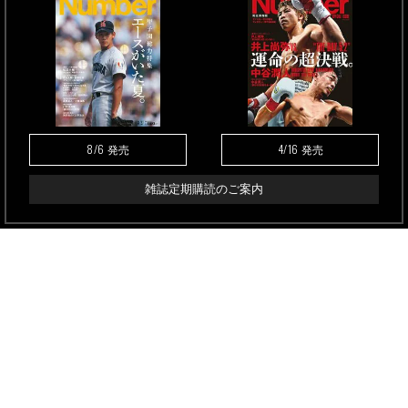
8/6
4/16
発売
発売
雑誌定期購読のご案内