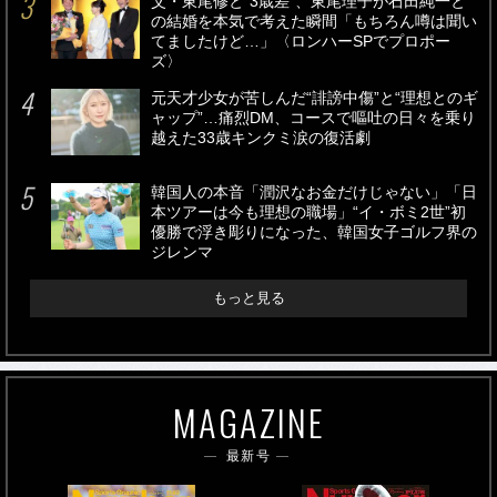
父・東尾修と“3歳差”、東尾理子が石田純一と
の結婚を本気で考えた瞬間「もちろん噂は聞い
てましたけど…」〈ロンハーSPでプロポー
ズ〉
元天才少女が苦しんだ“誹謗中傷”と“理想とのギ
ャップ”…痛烈DM、コースで嘔吐の日々を乗り
越えた33歳キンクミ涙の復活劇
韓国人の本音「潤沢なお金だけじゃない」「日
本ツアーは今も理想の職場」“イ・ボミ2世”初
優勝で浮き彫りになった、韓国女子ゴルフ界の
ジレンマ
もっと見る
MAGAZINE
最新号