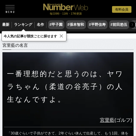
有料会員
毎日6時・11時・17時更新
最新
ランキング
名作
#甲子園
#張本智和
#平野佳寿
#前田悠伍
#
〉
×
今人気の記事が競技ごとに探せます
スポーツ名言集
ミ
宮里藍の名言
宮里藍の名言
一番理想的だと思うのは、ヤワ
ラちゃん（柔道の谷亮子）の人
生なんですよ。
宮里藍
(ゴルフ)
「30歳ぐらいで子供ができて、2年ぐらい休んで出産して、もう1回、体を