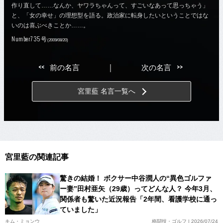
作り直して……なんか、ヤワラちゃんって、すごいなあって思っちゃう」
と、「女の幸せ」の理想型を語る。政治家に転身したいということではな
いのは喜ぶべきことか……。
Number735号
(2009/08/20)
<<
>>
前の名言
｜
次の名言
宮里藍 名言一覧へ
宮里藍の関連記事
驚きの結婚！ ボクサー中谷潤人の“異色ゴルファ
ー妻”田村亜矢（29歳）ってどんな人？ 今年3月、
関係者も驚いた近況報告「2年間、看護学校に通っ
ていました」
キム・ミョンウ
格闘技・ゴルフ | 2026/07/24