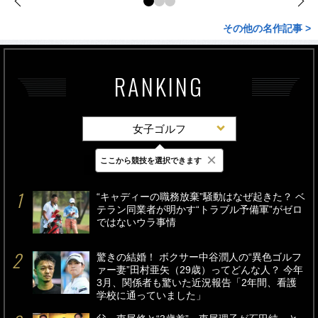
その他の名作記事 >
RANKING
女子ゴルフ
×
ここから競技を選択できます
最新
24時間
週間
“キャディーの職務放棄”騒動はなぜ起きた？ ベ
テラン同業者が明かす“トラブル予備軍”がゼロ
ではないウラ事情
驚きの結婚！ ボクサー中谷潤人の“異色ゴルフ
ァー妻”田村亜矢（29歳）ってどんな人？ 今年
3月、関係者も驚いた近況報告「2年間、看護
学校に通っていました」