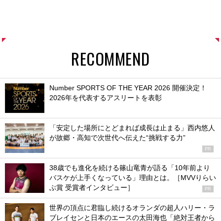
RECOMMEND
Number SPORTS OF THE YEAR 2026 開催決定！
2026年を代表するアスリートを表彰
「安定した場所にとどまれば成長は止まる」西内悠人
が故郷・高知で次世代へ伝えた“挑戦する力”
PR
38歳でも進化を続ける篠山竜青が語る「10年前より
バスケが上手くなっている」理由とは。［MVVりらい
ぶ賞 受賞者インタビュー］
PR
世界の頂点に君臨し続けるオランダの超人ハリー・ラ
ブレイセンと日本のエースの太田海也「絶対王者から