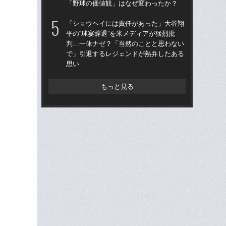
「野球の価値観」はなぜ変わったか？
俸9
「ショウヘイには責任があった」大谷翔
「
平の“球宴辞退”を米メディアが猛烈批
ッ
判…一体ナゼ？「当然のことと思わない
は黒
で」引退するレジェンドが熱弁したある
平
思い
もっと見る