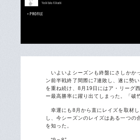
Yoshitaka Kikuchi
PROFILE
いよいよシーズンも終盤にさしかかっ
ン前半戦終了間際に7連敗し、遂に勢
を重ね続け、8月19日にはア・リーグ
ー最高勝率に躍り出てしまった。「破
幸運にも8月から直にレイズを取材し
し、今シーズンのレイズはある一つの
を知った。
“9＝8”