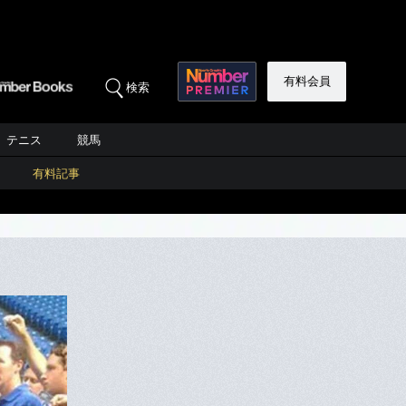
有料会員
検索
テニス
競馬
有料記事