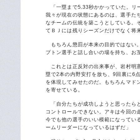
「一塁まで5.33秒かかっていた。リ
我々が現在の状態にあるのは、選手た
なチームの伝統を築こうとしている。
てＢＪには残りシーズンだけでなく将
もちろん懲罰が本来の目的ではない。
プトン選手と話し合いの場を持ち、お
これとは正反対の出来事が、岩村明憲
塁で2本の内野安打を放ち、9回裏に6点
を体現してみせたのだ。もちろんマドン
を寄せている。
「自分たちが成功しようと思ったらと
コントロールできない。アキは今回の
今でも他の選手のいい模範になってい
ームリーダーになっているはずだ」