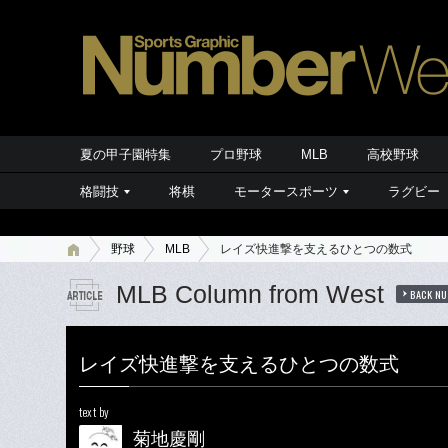
夏の甲子園特集
プロ野球
MLB
高校野球
格闘技
将棋
モータースポーツ
ラグビー
野球
MLB
レイズ快進撃を支えるひとつの数式
MLB Column from West
BACK N
レイズ快進撃を支えるひとつの数式
text by
菊地慶剛