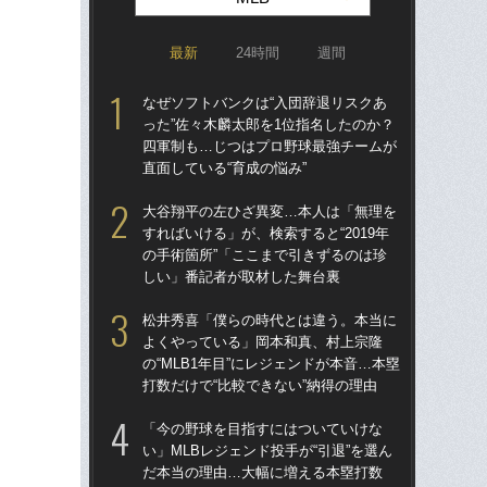
最新
24時間
週間
なぜソフトバンクは“入団辞退リスクあ
なぜ
った”佐々木麟太郎を1位指名したのか？
った
四軍制も…じつはプロ野球最強チームが
四
直面している“育成の悩み”
直面
大谷翔平の左ひざ異変…本人は「無理を
ス
すればいける」が、検索すると“2019年
「あ
の手術箇所”「ここまで引きずるのは珍
だっ
しい」番記者が取材した舞台裏
説
松井秀喜「僕らの時代とは違う。本当に
「
よくやっている」岡本和真、村上宗隆
ゃ
の“MLB1年目”にレジェンドが本音…本塁
茂英
打数だけで“比較できない”納得の理由
た“
「今の野球を目指すにはついていけな
「
い」MLBレジェンド投手が“引退”を選ん
も…
だ本当の理由…大幅に増える本塁打数
の“