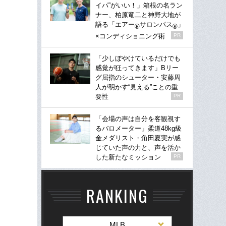
イパ”がいい！」箱根の名ラン
ナー、柏原竜二と神野大地が
語る「エアー
サロンパス
」
®
®
×コンディショニング術
PR
「少しぼやけているだけでも
感覚が狂ってきます」Bリー
グ屈指のシューター・安藤周
人が明かす“見える”ことの重
要性
PR
「会場の声は自分を客観視す
るバロメーター」柔道48kg級
金メダリスト・角田夏実が感
じていた声の力と、声を活か
した新たなミッション
PR
RANKING
MLB