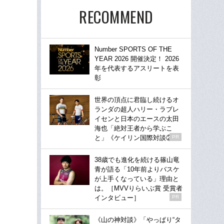
RECOMMEND
Number SPORTS OF THE
YEAR 2026 開催決定！ 2026
年を代表するアスリートを表
彰
世界の頂点に君臨し続けるオ
ランダの超人ハリー・ラブレ
イセンと日本のエースの太田
海也「絶対王者から学ぶこ
と」《ケイリン国際対談②》
PR
38歳でも進化を続ける篠山竜
青が語る「10年前よりバスケ
が上手くなっている」理由と
は。［MVVりらいぶ賞 受賞者
インタビュー］
PR
《山の神対談》「やっぱり“タ