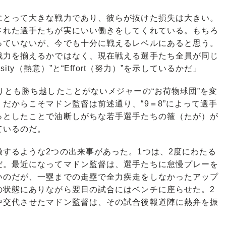
とって大きな戦力であり、彼らが抜けた損失は大きい。
された選手たちが実にいい働きをしてくれている。もちろ
っていないが、今でも十分に戦えるレベルにあると思う。
戦力を揃えるかではなく、現在戦える選手たち全員が同じ
ity（熱意）”と“Effort（努力）”を示しているかだ」
とも勝ち越したことがないメジャーの“お荷物球団”を変
だからこそマドン監督は前述通り、“9＝8”によって選手
っとしたことで油断しがちな若手選手たちの箍（たが）が
ているのだ。
するような2つの出来事があった。1つは、2度にわたる
だ。最近になってマドン監督は、選手たちに怠慢プレーを
いのだが、一塁までの走塁で全力疾走をしなかったアップ
の状態にありながら翌日の試合にはベンチに座らせた。2
中交代させたマドン監督は、その試合後報道陣に熱弁を振