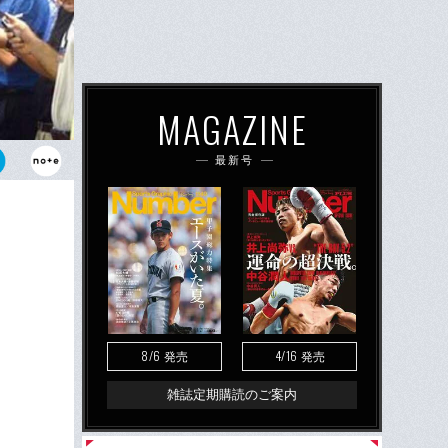
MAGAZINE
最新号
8/6
4/16
発売
発売
雑誌定期購読のご案内