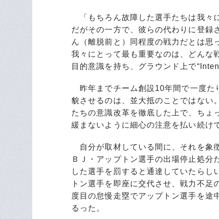
「もちろん故障した選手たちは我々に
だがその一方で、彼らの代わりに登録
ん（離脱前と）同程度の戦力だとは思
我々にとって最も重要なのは、どんな
目的意識を持ち、グラウンド上で“Intens
昨年までチーム創設10年間で一度たり
貌させるのは、並大抵のことではない。
たちの意識改革を徹底した上で、ちょ
緩まないように細心の注意を払い続け
自分が取材している間に、それを象徴
ＢＪ・アップトン選手の出場停止処分
した選手を罰すると通達していたらし
トン選手を即座に交代させ、戦力不足
度目の怠慢走塁でアップトン選手を途
るった。