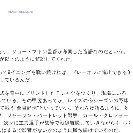
ADVERTISEMENT
り、ジョー・マドン監督が考案した造語なのだという。
人が以下のように解説してくれた。
って9イニングを戦い続ければ、プレーオフに進出できる8
味しているんだ」
式を背中にプリントしたＴシャツをつくり、現場にいる
している。その甲斐あってか、レイズの今シーズンの野球
て戦う“全員野球”といっていい。それを物語るように、8
手、ジャーソン・バートレット選手、カール・クロフォー
と、次々に主力選手が故障で戦線離脱していきながらも（バ
ムはまるで影響がないかのように勝ち続けているのだ。