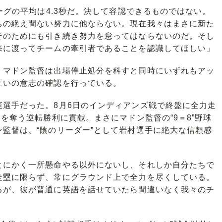
ーグの平均は4.3秒だ。決して容認できるものではない。
ちの絶え間ない努力に他ならない。現在我々はまさに新た
そのためにも引き続き努力を怠ってはならないのだ。そし
来に渡ってチームの牽引者であることを認識してほしい」
マドン監督は出場停止処分を科すと同時にいずれもアッ
互いの意志の確認を行っている。
選手だった。8月6日のインディアンズ戦で終盤に全力走
を奪う逆転勝利に貢献。まさにマドン監督の“9＝8”野球
監督は、“陰のリーダー”として岩村選手に絶大な信頼感
にかく一所懸命やる以外にないし、それしか自分たちで
走塁に限らず、常にグラウンド上で全力を尽くしている。
るが、彼が普通に英語を話せていたら間違いなく我々のチ