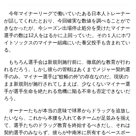
今年マイナーリーグで働いていたある日本人トレーナー
が話してくれたとおり、今回確実な数値を調べることがで
きなかったが、今シーズン出場停止処分を受けたマイナー
選手の数は12人をはるかに上回っていた。その１人にホワ
イトソックスのマイナー組織にいた養父投手も含まれてい
る。
もちろん選手会は新規則施行前に、徹底的な教育が行わ
れるだろう。しかし彼らの管轄はあくまでメジャー契約選
手のみ。マイナー選手は“蚊帳の外”の存在なのだ。現状の
まま新規則が施行されてしまえば、少なくないマイナー選
手が選手生命を絶たれる危機に陥る不幸も否定できないだ
ろう。
オーナーたちが本当の意味で球界からドラッグを追放し
たいなら、これから本腰を入れて各チームが足並みを揃え
て、選手たちのドラッグ教育を終始するべきだし、それは
契約選手のみならず、彼らが中南米に所有するベースボー