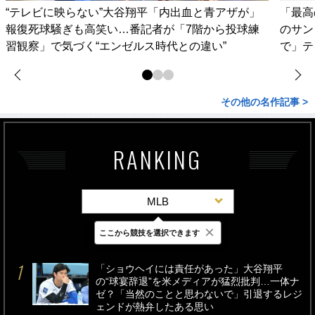
“テレビに映らない”大谷翔平「内出血と青アザが」
「最高
報復死球騒ぎも高笑い…番記者が「7階から投球練
のサン
習観察」で気づく“エンゼルス時代との違い”
で」テ
その他の名作記事 >
RANKING
MLB
×
ここから競技を選択できます
最新
24時間
週間
「ショウヘイには責任があった」大谷翔平
の“球宴辞退”を米メディアが猛烈批判…一体ナ
ゼ？「当然のことと思わないで」引退するレジ
ェンドが熱弁したある思い