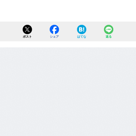
ポスト
シェア
はてな
送る