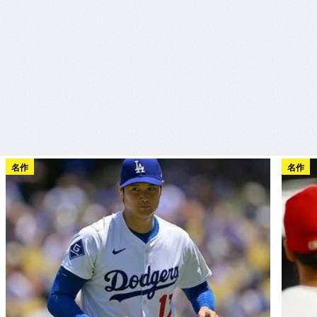
名作
名作