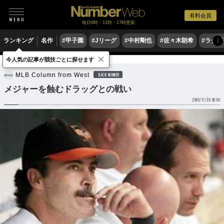
有料会員
毎日6時・11時・17時更新
ランキング
名作
#甲子園
#Jリーグ
#中村剛也
#佐々木朗希
#ラグ
〉
×
今人気の記事が競技ごとに探せます
野球
MLB
MLB Column from West
BACK NUMBER
メジャーを蝕むドラッグとの戦い
2005/11/28 00:00