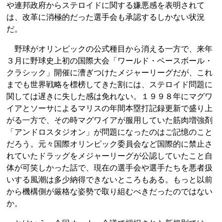
や連邦政府からステロイドに関する嫌悪感を表明されて
は、改革に消極的だった選手会も承認するしかない状況
だ。
野球がオリンピックの公式種目から消える一方で、来年
３月に野球史上初の国際大会「ワールド・ベースボール・
クラシック」開催に漕ぎつけたメジャーリーグだが、これ
までも世界戦略を標榜してきた割には、ステロイド問題に
関しては遅きに失した感は免れない。１９９８年にマグワ
イアとソーサによるマリスの年間本塁打記録更新で盛り上
がる一方で、その時マグワイアが服用していた筋肉増強剤
「アンドロスタジオン」が問題になったのはご記憶のこと
だろう。元々国際オリンピック委員会など国際的に禁止さ
れていたドラッグをメジャーリーグが公認していたこと自
体が可笑しかった話で、現在の選手会や選手たちを悪者扱
いする風潮は多少納得できないところもある。もっと以前
から機構側が厳格な姿勢で取り組むべきだったのではない
か。