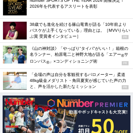
Number SPORTS OF THE YEAR 2026 開催決定！
2026年を代表するアスリートを表彰
38歳でも進化を続ける篠山竜青が語る「10年前より
バスケが上手くなっている」理由とは。［MVVりらい
ぶ賞 受賞者インタビュー］
PR
《山の神対談》「やっぱり“タイパ”がいい！」箱根の
名ランナー、柏原竜二と神野大地が語る「エアー
サ
®
ロンパス
」×コンディショニング術
®
PR
「会場の声は自分を客観視するバロメーター」柔道
48kg級金メダリスト・角田夏実が感じていた声の力
と、声を活かした新たなミッション
PR