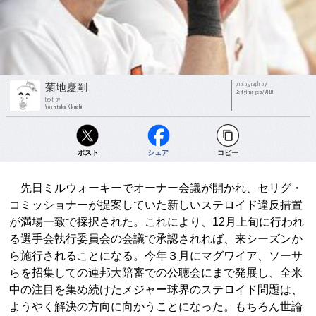
photograph by
菊地慶剛
Gettyimages/AFLO
text by
Yoshitaka Kikuchi
ポスト
シェア
コピー
先日ミルウォーキーでオーナー会議が開かれ、セリグ・
コミッショナーが提案していた新しいステロイド違反措置
が満場一致で採択された。これにより、12月上旬に行われ
る選手会執行委員会の会議で承認されれば、来シーズンか
ら施行されることになる。今年３月にマグワイア、ソーサ
らを招集しての連邦大陪審での公聴会にまで発展し、全米
中の注目を集め続けたメジャー球界のステロイド問題は、
ようやく解決の方向に向かうことになった。もちろん世論