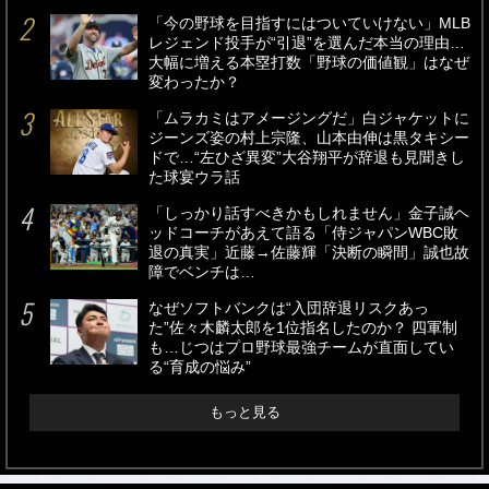
「今の野球を目指すにはついていけない」MLB
レジェンド投手が“引退”を選んだ本当の理由…
大幅に増える本塁打数「野球の価値観」はなぜ
変わったか？
「ムラカミはアメージングだ」白ジャケットに
ジーンズ姿の村上宗隆、山本由伸は黒タキシー
ドで…“左ひざ異変”大谷翔平が辞退も見聞きし
た球宴ウラ話
「しっかり話すべきかもしれません」金子誠ヘ
ッドコーチがあえて語る「侍ジャパンWBC敗
退の真実」近藤→佐藤輝「決断の瞬間」誠也故
障でベンチは…
なぜソフトバンクは“入団辞退リスクあっ
た”佐々木麟太郎を1位指名したのか？ 四軍制
も…じつはプロ野球最強チームが直面してい
る“育成の悩み”
もっと見る