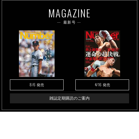
MAGAZINE
最新号
8/6
4/16
発売
発売
雑誌定期購読のご案内