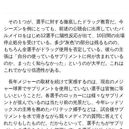
その１つが、選手に対する徹底したドラッグ教育だ。今
シーズンを例にとっても、前述の公聴会に出席していたパ
ルメイロをはじめ12選手に陽性反応が出て、10日間の出場
停止処分を受けている。多少“灰色”の部分は残るものの、
もちろん全選手がドラッグ使用を否定している。彼らの主
張は「自分の使っているサプリメントに何が含まれている
のか、まったく知らなかった」というのが大半だ。これは
これでかなり信憑性がある。
長年メジャーの取材を続けて実感するのは、現在のメジ
ャー球界でサプリメントを使用していない選手は皆無に等
しいということだ。各選手のロッカーには様々なサプリメ
ントが並んでいるのは当たり前の光景だし、今年レッドソ
ックスの主将を務めたバリテック捕手などは、試合後サプ
リメントを水で溶きながら我々メディアの質問に答えてく
れたりもしたものだ。だからといって、選手たちがサプリ