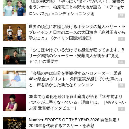
《山の神対談》「やっぱり“タイパ”がいい！」箱根の
名ランナー、柏原竜二と神野大地が語る「エアー
サ
®
ロンパス
」×コンディショニング術
®
PR
世界の頂点に君臨し続けるオランダの超人ハリー・ラ
ブレイセンと日本のエースの太田海也「絶対王者から
学ぶこと」《ケイリン国際対談②》
PR
「少しぼやけているだけでも感覚が狂ってきます」B
リーグ屈指のシューター・安藤周人が明かす“見え
る”ことの重要性
PR
「会場の声は自分を客観視するバロメーター」柔道
48kg級金メダリスト・角田夏実が感じていた声の力
と、声を活かした新たなミッション
PR
38歳でも進化を続ける篠山竜青が語る「10年前より
バスケが上手くなっている」理由とは。［MVVりらい
ぶ賞 受賞者インタビュー］
PR
Number SPORTS OF THE YEAR 2026 開催決定！
2026年を代表するアスリートを表彰