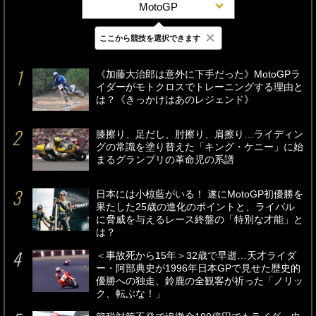
MotoGP
×
ここから競技を選択できます
最新
24時間
週間
《加藤大治郎は意外に下手だった》MotoGPラ
イダーがモトクロスでトレーニングする理由と
は？《きっかけはあのレジェンド》
膝擦り、足だし、肘擦り、肩擦り…ライディン
グの常識を塗り替えた「キング・ケニー」に始
まるグランプリの革命児の系譜
日本には小椋藍がいる！ 遂にMotoGP初優勝を
果たした25歳の進化のポイントと、ライバル
に脅威を与えるレース終盤の「特別な才能」と
は？
＜事故死から15年＞32歳で早逝…天才ライダ
ー・阿部典史が1996年日本GPで見せた歴史的
優勝への独走、鈴鹿の全観客が祈った「ノリッ
ク、転ぶな！」