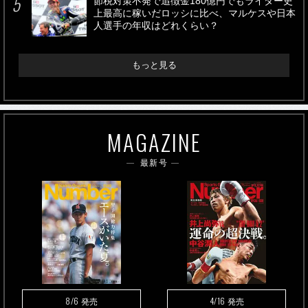
節税対策不発で追徴金180億円でもライダー史
上最高に稼いだロッシに比べ、マルケスや日本
人選手の年収はどれくらい？
もっと見る
MAGAZINE
最新号
8/6
4/16
発売
発売