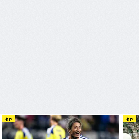
名作
名作