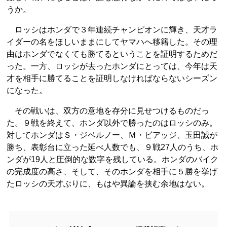
うか。
ロッシはホンダで３年連続チャンピオンに輝き、天才ラ
イダーの名をほしいままにしてヤマハへ移籍した。その理
由はホンダでなくても勝てるということを証明するためだ
った。一方、ロッシが去ったホンダにとっては、今年は天
才を相手に勝てることを証明しなければならないシーズン
になった。
その戦いは、双方の意地を存分に見せつけるものだっ
た。９戦を終えて、ホンダ以外で勝ったのはロッシのみ。
対してホンダはＳ・ジベルノー、Ｍ・ビアッジ、玉田誠が
勝ち、表彰台に立った延べ人数でも、９戦27人のうち、ホ
ンダが19人と圧倒的な数字を残している。ホンダのバイク
の完成度の高さ、そして、そのホンダを相手に５勝を挙げ
たロッシの天才ぶりに、もはや異論を挟む余地はない。