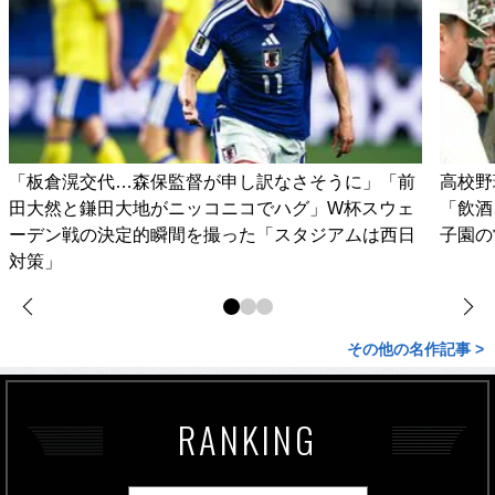
「板倉滉交代…森保監督が申し訳なさそうに」「前
高校野
田大然と鎌田大地がニッコニコでハグ」W杯スウェ
「飲酒
ーデン戦の決定的瞬間を撮った「スタジアムは西日
子園の
対策」
その他の名作記事 >
RANKING