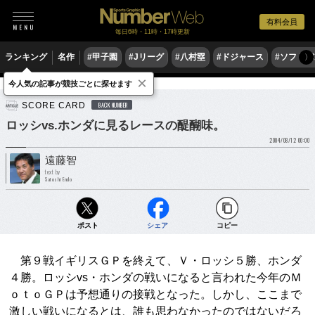
有料会員
毎日6時・11時・17時更新
ランキング
名作
#甲子園
#Jリーグ
#八村塁
#ドジャース
#ソフトバ
〉
×
今人気の記事が競技ごとに探せます
モータースポーツ
MotoGP
SCORE CARD
BACK NUMBER
ロッシvs.ホンダに見るレースの醍醐味。
2004/08/12 00:00
遠藤智
text by
Satoshi Endo
ポスト
シェア
コピー
第９戦イギリスＧＰを終えて、Ｖ・ロッシ５勝、ホンダ
４勝。ロッシvs・ホンダの戦いになると言われた今年のＭ
ｏｔｏＧＰは予想通りの接戦となった。しかし、ここまで
激しい戦いになるとは、誰も思わなかったのではないだろ