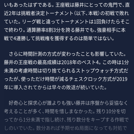
いもあったはずである。王座戦は藤井にとっての鬼門で、直
近2年は挑戦者決定トーナメント（以下、本戦）の初戦で敗れ
ていた。リーグ戦と違ってトーナメントは1回負けたらそこ
で終わり。通算勝率8割3分を誇る藤井でも、強豪相手に本
戦で4連勝して挑戦権を獲得するのは簡単ではない。
さらに時間計測の方式が変わったことも影響していた。
藤井の王座戦の最高成績は2018年のベスト4。この時は1分
未満の考慮時間は切り捨てられるストップウォッチ方式だ
ったが、使っただけ時間が減るチェスクロック方式が2019
年に導入されてからは早々の敗退が続いていた。
好奇心と探求心が誰よりも強い藤井は序盤から妥協なく
考えることが多く、時間を惜しまなかった。残り10分を切
ってから1分未満で指し続け、残り数分をキープする作戦で
しのいでいた。数分あれば予期せぬ局面になっても対処で