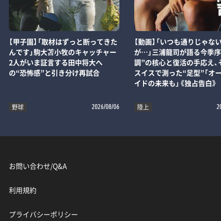
【甲子園】「取材はずっと断ってきた
【動画】「いつも通りじゃな
んです」駒大苫小牧のキャッチャー
が…」三浦龍司が語る今季序
2人がいま証言する田中将大へ
調”の核心と復活の手応え、
の“恐怖感”と引き分け再試合
スイスで測った“足型”「オ
イドの未来も」《独占告白》
野球
陸上
2026/08/06
2
お問い合わせ/Q&A
利用規約
プライバシーポリシー