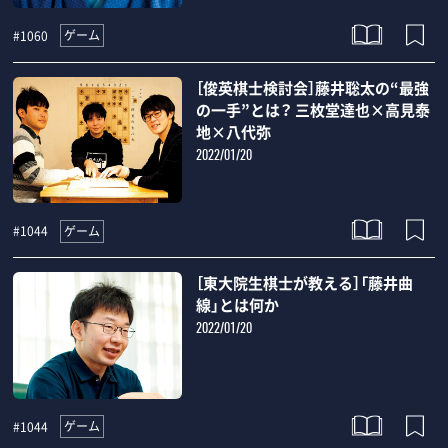
ゲーム
#1060
［俊英棋士検討会］藤井聡太の“最強
の一手”とは？ 三枚堂達也×高見泰
地×八代弥
2022/01/20
ゲーム
#1044
［東大院生棋士が教える］「藤井曲
線」とは何か
2022/01/20
ゲーム
#1044