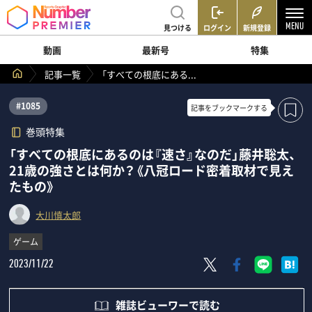
見つける
ログイン
新規登録
動画
最新号
特集
記事一覧
「すべての根底にある...
#1085
記事を
ブックマークする
巻頭特集
「すべての根底にあるのは『速さ』なのだ」藤井聡太、
21歳の強さとは何か？《八冠ロード密着取材で見え
たもの》
大川慎太郎
ゲーム
2023/11/22
雑誌ビューワーで読む