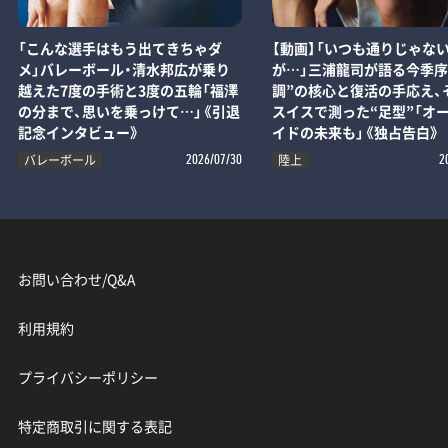
「こんな選手はもう出てきちゃダ
【動画】「いつも通りじゃな
メ」バレーボール・清水邦広が乗り
が…」三浦龍司が語る今季序
越えた7度の手術と3度の五輪「福澤
調”の核心と復活の手応え、
の分まで、思いを乗っけて…」《引退
スイスで測った“足型”「オ
記念インタビュー》
イドの未来も」《独占告白》
バレーボール
陸上
2026/07/30
2
お問い合わせ/Q&A
利用規約
プライバシーポリシー
特定商取引に関する表記