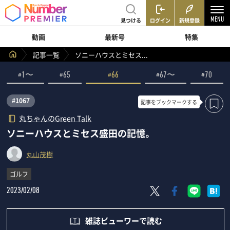
見つける
ログイン
新規登録
動画
最新号
特集
記事一覧
ソニーハウスとミセス...
#1〜
#65
#66
#67〜
#70
#1067
記事を
ブックマークする
丸ちゃんのGreen Talk
ソニーハウスとミセス盛田の記憶。
丸山茂樹
ゴルフ
2023/02/08
雑誌ビューワーで読む