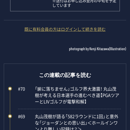
※送付はお申し込み翌月の中旬を予定
しています
既に有料会員の方はログインして続きを読む
photograph by Kenji Kitazawa(Illustration)
この連載の記事を読む
#70
「腑に落ちません」ゴルフ界大激震！ 丸山茂
樹が考える日本選手の進むべき道【PGAツア
ーとLIVゴルフが電撃和解】
#69
丸山茂樹が語る「582ラウンドに1回」と意外
な「ジョーダンとの思い出」＜ホールインワ
ンより難しい記録は？＞