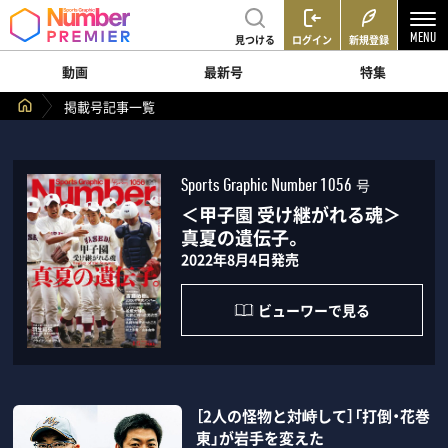
見つける
ログイン
新規登録
動画
最新号
特集
掲載号記事一覧
号
Sports Graphic Number 1056
＜甲子園 受け継がれる魂＞
真夏の遺伝子。
2022年8月4日発売
ビューワーで見る
［2人の怪物と対峙して］「打倒・花巻
東」が岩手を変えた