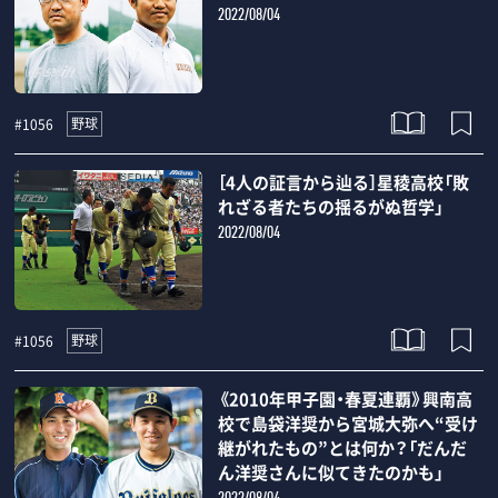
2022/08/04
野球
#1056
［4人の証言から辿る］星稜高校「敗
れざる者たちの揺るがぬ哲学」
2022/08/04
野球
#1056
《2010年甲子園・春夏連覇》興南高
校で島袋洋奨から宮城大弥へ“受け
継がれたもの”とは何か？「だんだ
ん洋奨さんに似てきたのかも」