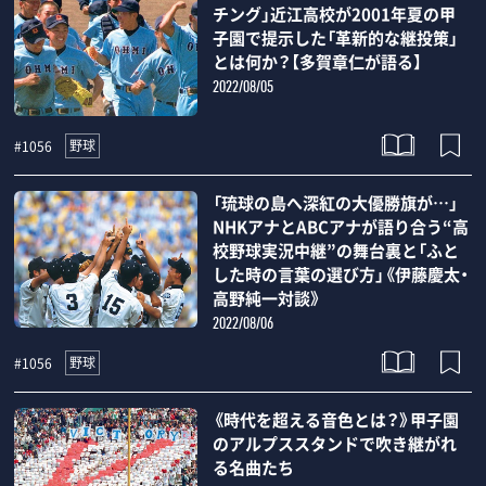
チング」近江高校が2001年夏の甲
子園で提示した「革新的な継投策」
とは何か？【多賀章仁が語る】
2022/08/05
野球
#1056
「琉球の島へ深紅の大優勝旗が…」
NHKアナとABCアナが語り合う“高
校野球実況中継”の舞台裏と「ふと
した時の言葉の選び方」《伊藤慶太・
高野純一対談》
2022/08/06
野球
#1056
《時代を超える音色とは？》甲子園
のアルプススタンドで吹き継がれ
る名曲たち