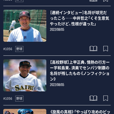
［連続インタビュー］名将が球児だ
ったころ――中井哲之「くそ生意気
やったけど、性根が違った」
2022/08/05
野球
#1056
【高校野球】上甲正典、情熱の行方ー
ー宇和島東、済美でセンバツ制覇の
名将が残したもの《ノンフィクショ
ン》
2022/08/05
野球
#1056
《旋風の真相》「やっぱり攻めのピッ