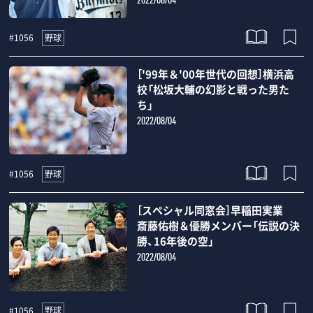
2022/08/04
野球
#1056
［'99年＆'00年世代の回想］横浜高
校「松坂大輔の幻影と戦った男た
ち」
2022/08/04
野球
#1056
［スペシャル同窓会］早稲田実業
斎藤佑樹＆優勝メンバー「伝説の決
勝、16年後の空」
2022/08/04
野球
#1056