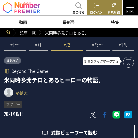
見つける
ログイン
新規登録
動画
最新号
特集
記事一覧
米同時多発テロとある...
#1〜
#71
#72
#73〜
#170
#1037
記事を
ブックマークする
Beyond The Game
米同時多発テロとあるヒーローの物語。
藤島大
ラグビー
2021/10/18
雑誌ビューワーで読む