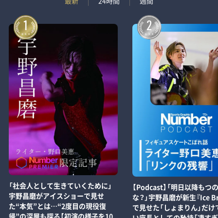
最新
24時間
週間
1
2
「社会人として生きていくために」
【Podcast】「明日以降もつ
宇野昌磨がアイスショーで見せ
な？」宇野昌磨が新生『Ice Br
た“本気”とは…“2度目の現役復
で見せた「しょまりん」だけ
帰”の深層も探る【初演の様子を10
い座長としての矜持「凄す