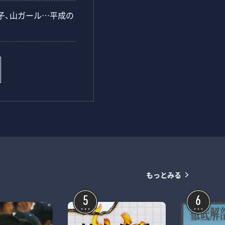
子、山ガール…平成の
もっとみる
5
6