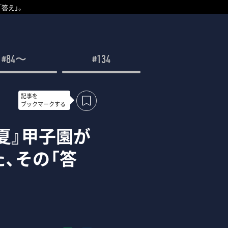
「答え」。
#84〜
#134
記事を
ブックマークする
の夏』甲子園が
、その「答