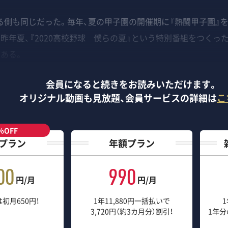
側も同じだった。毎年、夏の甲子園の開催期に『熱闘甲子園』
昨年夏、『2020高校野球 僕らの夏』という特別番組をつくっ
ある。
会員になると続きをお読みいただけます。
オリジナル動画も見放題、
会員サービスの詳細は
こ
％OFF
プラン
年額プラン
00
990
円/月
円/月
初月650円！
1年11,880円一括払いで
1
3,720円（約3カ月分）割引！
1年分