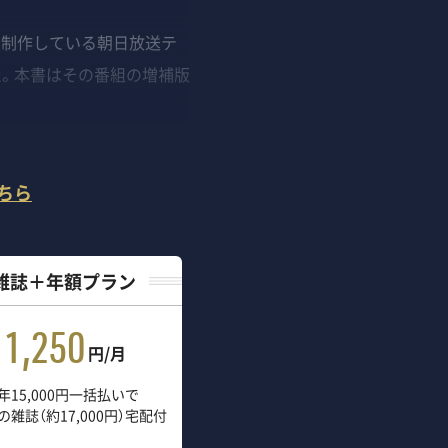
を制作している朝日放送テ
た。本書はその番組の増補版
ちら
雑誌＋年額プラン
1,250
円/月
年15,000円一括払いで
の雑誌（約17,000円）宅配付