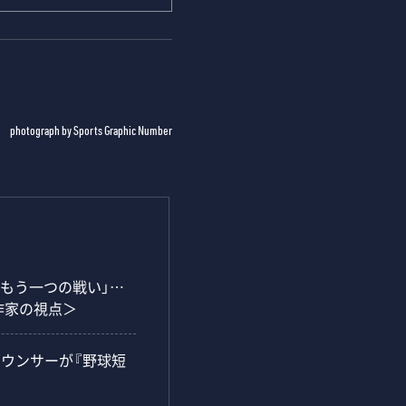
photograph by Sports Graphic Number
「もう一つの戦い」…
作家の視点＞
ナウンサーが『野球短