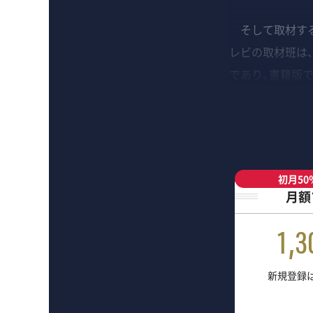
そして取材する
レビの取材班は、
であり、書籍版で
初月50
月額
1,3
新規登録は