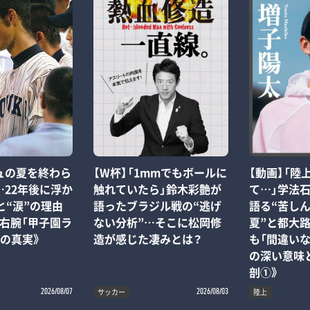
ュの夏を終わら
【W杯】「1mmでもボールに
【動画】「陸
…22年後に浮か
触れていたら」鈴木彩艶が
て…」学法
と“涙”の理由
語ったブラジル戦の“逃げ
語る“苦しん
右腕「甲子園ラ
ない分析”…そこに松岡修
夏”と都大
の真実》
造が感じた凄みとは？
も「間違い
の深い意味
剖①》
サッカー
陸上
2026/08/07
2026/08/03