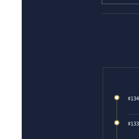
#134
#133