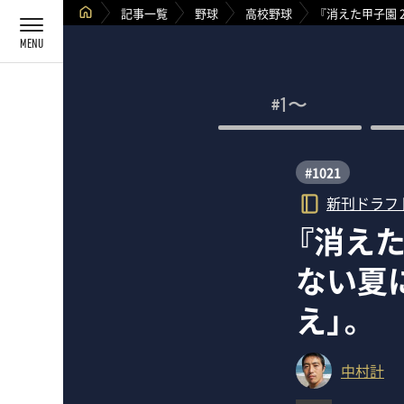
記事一覧
野球
高校野球
『消えた甲子園 
#1〜
#1021
新刊ドラフ
『消えた
ない夏
え」。
中村計