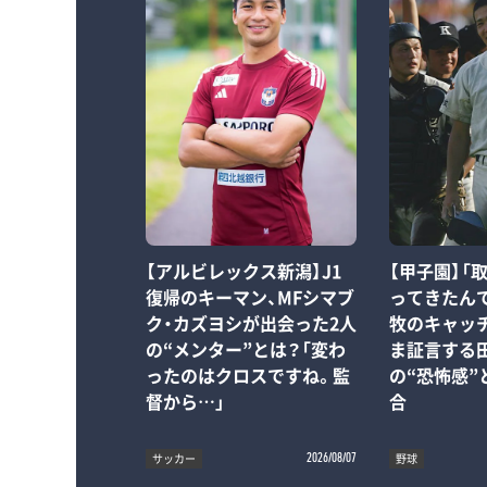
【アルビレックス新潟】J1
【甲子園】「
復帰のキーマン、MFシマブ
ってきたん
ク・カズヨシが出会った2人
牧のキャッ
の“メンター”とは？「変わ
ま証言する
ったのはクロスですね。監
の“恐怖感”
督から…」
合
サッカー
野球
2026/08/07