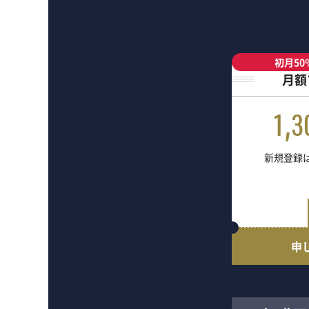
初月50
月額
1,3
新規登録は
申