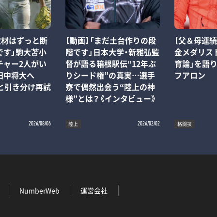
取材はずっと断
【動画】「まだ土台作りの段
［父＆母連
です」駒大苫小
階です」日本大学・新雅弘監
金メダリス
チャー2人がい
督が語る箱根駅伝“12年ぶ
育論」を語
田中将大へ
りシード権”の真実…選手
フアロン
”と引き分け再試
寮で偶然出会う“陸上の神
様”とは？《インタビュー》
陸上
格闘技
2026/08/06
2026/02/02
NumberWeb
運営会社