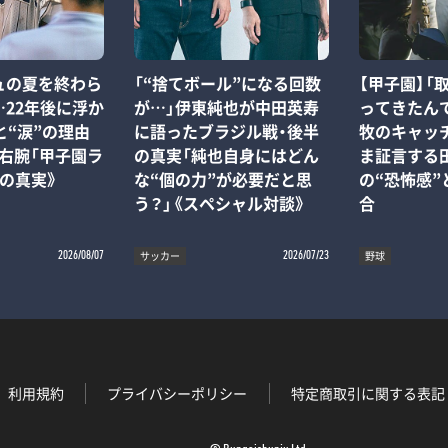
ュの夏を終わら
「“捨てボール”になる回数
【甲子園】「
22年後に浮か
が…」伊東純也が中田英寿
ってきたん
と“涙”の理由
に語ったブラジル戦・後半
牧のキャッ
右腕「甲子園ラ
の真実「純也自身にはどん
ま証言する
の真実》
な“個の力”が必要だと思
の“恐怖感
う？」《スペシャル対談》
合
サッカー
野球
2026/08/07
2026/07/23
利用規約
プライバシーポリシー
特定商取引に関する表記