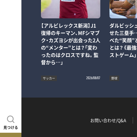
【アルビレックス新潟】J1
ダルビッシ
復帰のキーマン、MFシマブ
せた三塁手…
ク・カズヨシが出会った2人
べた“笑顔”
の“メンター”とは？「変わ
とは？《最強
ったのはクロスですね。監
ストゲーム」
督から…」
サッカー
野球
2026/08/07
お問い合わせ/Q&A
見つける