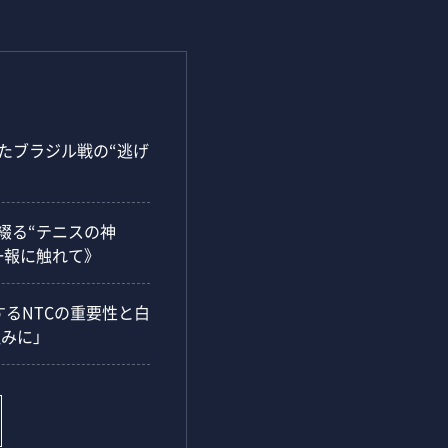
ったブラジル戦の“逃げ
綴る“テニスの神
一報に触れて》
るNTCの重要性と白
みに」