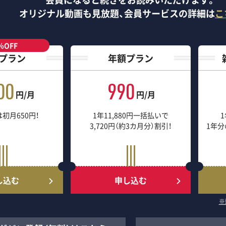
オリジナル動画も見放題、
会員サービスの詳細は
こ
％OFF
プラン
年額プラン
00
990
円/月
円/月
初月650円！
1年11,880円一括払いで
1
3,720円（約3カ月分）割引！
1年分
し込む
申し込む
※