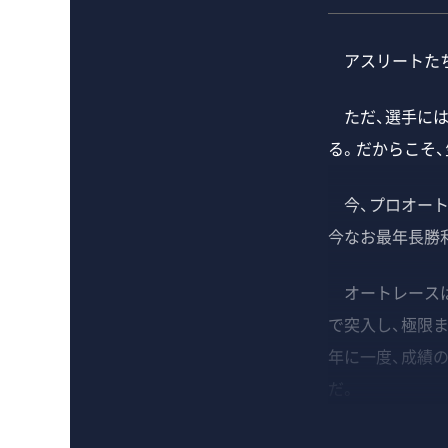
アスリートたち
ただ、選手には
る。だからこそ
今、プロオート
今なお最年長勝
オートレースは1
で突入し、極限ま
年に一度、成績
だ。