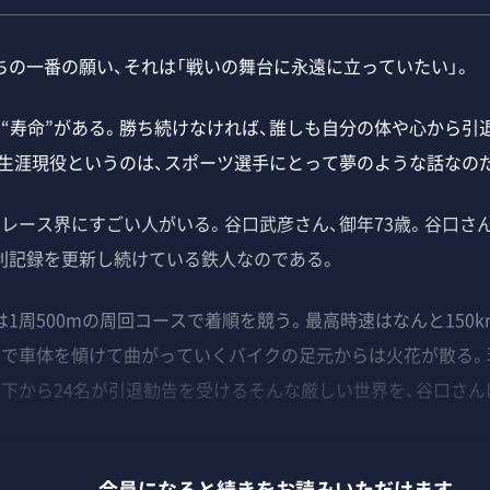
の一番の願い、それは「戦いの舞台に永遠に立っていたい」。
“寿命”がある。勝ち続けなければ、誰しも自分の体や心から引
、生涯現役というのは、スポーツ選手にとって夢のような話なの
レース界にすごい人がいる。谷口武彦さん、御年73歳。谷口さ
利記録を更新し続けている鉄人なのである。
周500mの周回コースで着順を競う。最高時速はなんと150
で車体を傾けて曲がっていくバイクの足元からは火花が散る。現
の下から24名が引退勧告を受けるそんな厳しい世界を、谷口さん
会員になると続きをお読みいただけます。