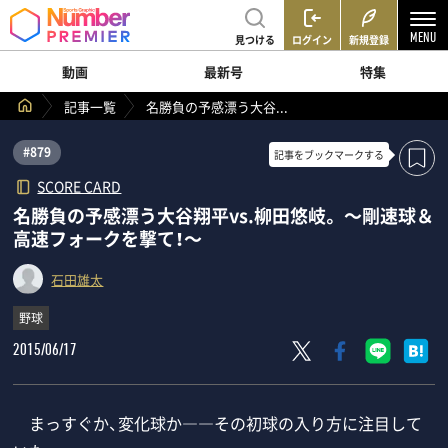
見つける
ログイン
新規登録
動画
最新号
特集
記事一覧
名勝負の予感漂う大谷...
#879
記事を
ブックマークする
SCORE CARD
名勝負の予感漂う大谷翔平vs.柳田悠岐。 ～剛速球＆
高速フォークを撃て！～
石田雄太
野球
2015/06/17
まっすぐか、変化球か――その初球の入り方に注目して