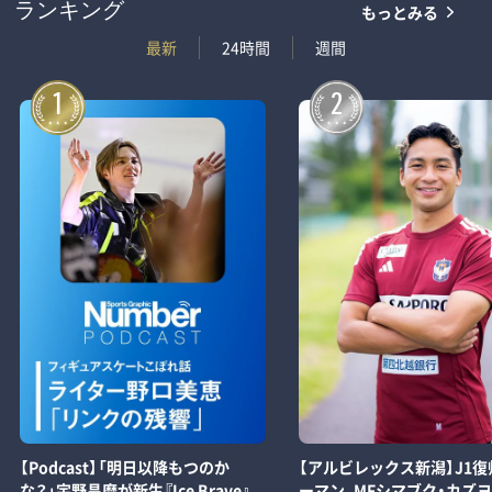
もっとみる
ランキング
最新
24時間
週間
1
2
【Podcast】「明日以降もつのか
【アルビレックス新潟】J1復
な？」宇野昌磨が新生『Ice Brave』
ーマン、MFシマブク・カズ