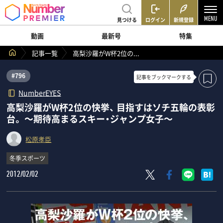
見つける
ログイン
新規登録
動画
最新号
特集
記事一覧
高梨沙羅がW杯2位の...
#796
記事を
ブックマークする
NumberEYES
高梨沙羅がW杯2位の快挙、 目指すはソチ五輪の表彰
台。 ～期待高まるスキー・ジャンプ女子～
松原孝臣
冬季スポーツ
2012/02/02