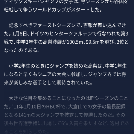
ディックスキー・ジャンプの女子は、今シーズンから各国を
転戦して争うワールドカップがスタートした。
記念すべきファーストシーズンで、吉報が舞い込んでき
た。1月8日、ドイツのヒンターツァルテンで行なわれた第3
戦で、中学3年生の高梨沙羅が100.5m、99.5mを飛び、2位と
なったのである。
小学2年生のときにジャンプを始めた高梨は、中学1年生
になると早くもシニアの大会に参加し、ジャンプ界では将
来が楽しみな選手として期待されていた。
大きな注目を集めることになったのは昨シーズンのこと
だ。'11年1月10日のHBC杯で、大倉山での女子の最長記録
となる141mの大ジャンプを披露して優勝したのだ。その
後も世界選手権に出場して6位入賞を果たすなど、逸材であ
ることを知らしめた。