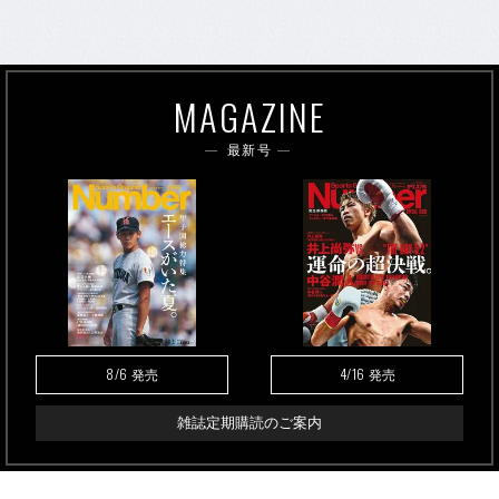
MAGAZINE
最新号
8/6
4/16
発売
発売
雑誌定期購読のご案内