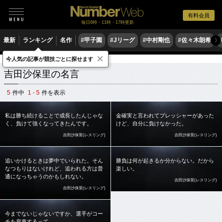
有料会員
毎日6時・11時・17時更新
最新
ランキング
名作
#甲子園
#Jリーグ
#中村剛也
#佐々木朗希
〉
×
今人気の記事が競技ごとに探せます
スポーツ名言集
ヨ
吉田沙保里
吉田沙保里の名言
5
件中
1 - 5
件を表示
私は勝ち続けることで成長したんじゃな
金確実と言われてプレッシャーがあった
く、負けて強くなってきたんです。
けど、自分に負けなかった。
吉田沙保里(レスリング)
吉田沙保里(レスリング)
追いかけるときは夢中でいられた。そん
勝負は何が起きるか分からない。だから
なつもりはないけれど、追われる方は普
楽しい。
通になっちゃうのかもしれない。
吉田沙保里(レスリング)
吉田沙保里(レスリング)
今までないじゃないですか、選手がコー
チを肩車するって。