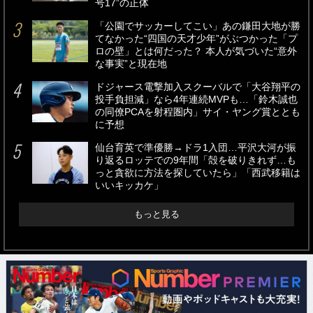
号17”の正体
「公園でサッカーしてこい」あの鎌田大地が勝
てなかった“四国の天才少年”がぶつかった「プ
ロの壁」とは何だった？ 本人が気づいた“意外
な事実”と現在地
ドジャース電撃加入スクーバルで「大谷翔平の
投手負担減」なら4年連続MVPも…「鈴木誠也
の同僚PCAを射程圏内」サイ・ヤング賞ととも
に予想
仙台育英で準優勝→ドラ1入団…平沢大河が振
り返るロッテでの9年間「殻を破りきれず…も
っと貪欲に方法を探していたら」「西武移籍は
いいキッカケ」
もっと見る