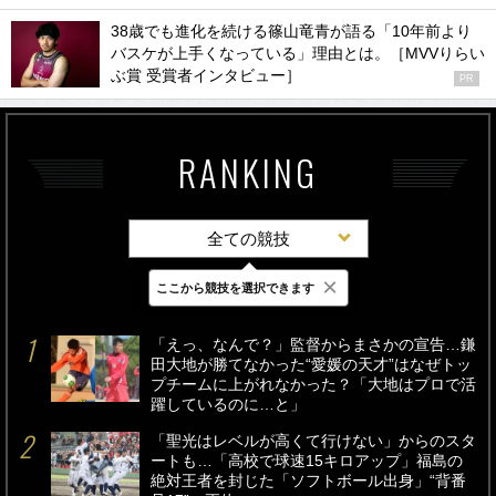
38歳でも進化を続ける篠山竜青が語る「10年前より
バスケが上手くなっている」理由とは。［MVVりらい
ぶ賞 受賞者インタビュー］
PR
RANKING
全ての競技
×
ここから競技を選択できます
最新
24時間
週間
「えっ、なんで？」監督からまさかの宣告…鎌
田大地が勝てなかった“愛媛の天才”はなぜトッ
プチームに上がれなかった？「大地はプロで活
躍しているのに…と」
「聖光はレベルが高くて行けない」からのスタ
ートも…「高校で球速15キロアップ」福島の
絶対王者を封じた「ソフトボール出身」“背番