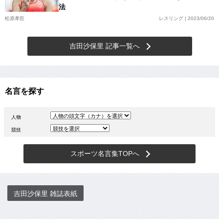
法
松原孝臣
レスリング | 2023/06/20
吉田沙保里 記事一覧へ
名言を探す
人物
競技
スポーツ名言集TOPへ
吉田沙保里 雑誌表紙