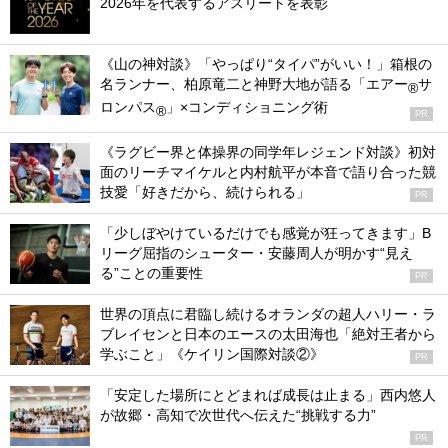
2026年を代表するアスリートを表彰
《山の神対談》「やっぱり“タイパ”がいい！」箱根の
名ランナー、柏原竜二と神野大地が語る「エアー
サ
®
ロンパス
」×コンディショニング術
®
PR
《ラグビー界と体操界の同学年レジェンド対談》初対
面のリーチマイケルと内村航平が本音で語り合った競
技愛「好きだから、続けられる」
PR
「少しぼやけているだけでも感覚が狂ってきます」B
リーグ屈指のシューター・安藤周人が明かす“見え
る”ことの重要性
PR
世界の頂点に君臨し続けるオランダの超人ハリー・ラ
ブレイセンと日本のエースの太田海也「絶対王者から
学ぶこと」《ケイリン国際対談②》
PR
「安定した場所にとどまれば成長は止まる」西内悠人
が故郷・高知で次世代へ伝えた“挑戦する力”
PR