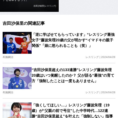
吉田沙緒里(レスリング)
吉田沙保里の関連記事
「逆に学ばせてもらっています」“レスリング最強
女子”藤波朱理20歳の父が明かす“イマドキの親子
関係”「娘に怒られることも（笑）」
布施鋼治
レスリング | 2024/04/28
“吉田沙保里超えの133連勝”レスリング藤波朱理
20歳はいつ覚醒したのか？ 父が語る“最強”の育て
方「強制したことは一度もありません」
布施鋼治
レスリング | 2024/04/28
「強くしてほしい…」レスリング藤波朱理（19
歳）が“父親の前で号泣”した中学時代…122連
勝“吉田沙保里超え”を叶えた「強制しない」指導