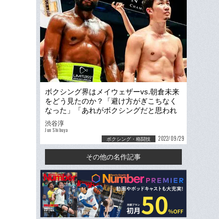
ボクシング界はメイウェザーvs.朝倉未来
をどう見たのか？「避け方がぎこちなく
なった」「あれがボクシングだと思われ
るのはつらい」
渋谷淳
Jun Shibuya
2022/09/29
ボクシング・格闘技
その他の名作記事