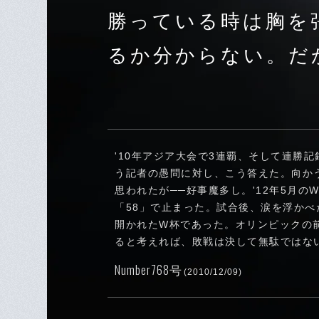
勝っている時は胸を
るか分からない。だ
'10年アジア大会で3連覇、そして連勝
う記者の愚問に対し、こう答えた。向か
思われたが──好事魔多し。'12年5月
「58」で止まった。試合後、涙を浮かべ
開かれたW杯であった。オリンピックの
ると考えれば、敗戦は決して無駄ではな
Number768号
(2010/12/09)