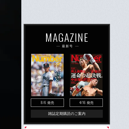
MAGAZINE
最新号
8/6
4/16
発売
発売
雑誌定期購読のご案内