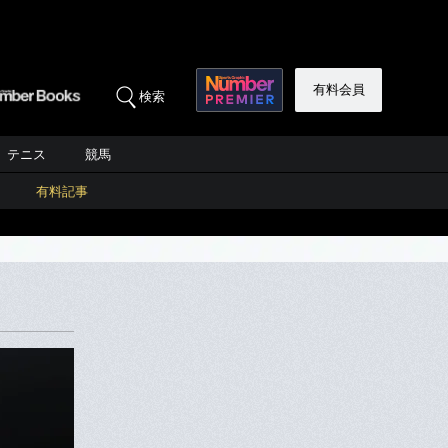
有料会員
検索
テニス
競馬
有料記事