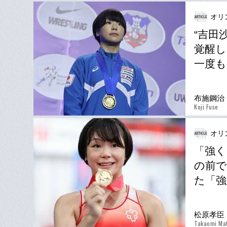
オリ
“吉田
覚醒し
一度も
布施鋼治
Koji Fuse
オリ
「強く
の前で
た「強
松原孝臣
Takaomi Ma