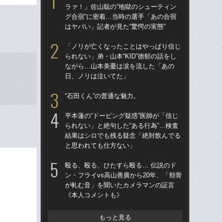
ラァ！」佐山聡の“地獄のシューティン
ラァ
グ合宿”に密着…当時の選手「あの合宿
グ合
はヤバい」記者が見た“驚愕の実態”
はヤ
「ノリが亡くなったことはやっぱり信じ
「
られない」弟・山本“KID”徳郁の話をし
た…
ながら…山本美憂は涙を流した「あの
ダ
日、ノリは泣いてた」
ン
“石田くん”の普通な魅力。
平本
られ
平本蓮の“ドーピング疑惑”医師が「信じ
結
られない」と絶句した“ある行為”…検査
と
結果はシロでも残る疑念「絶対飲んでる
と思われても仕方ない」
佐
ろ」
殴る、殴る、ひたすら殴る… 伝説のド
パ
ン・フライvs高山善廣から20年、「頬骨
ッ」
が軋む音」を聞いたカメラマンの証言
《本人コメントも》
最
合
一枚
もっと見る