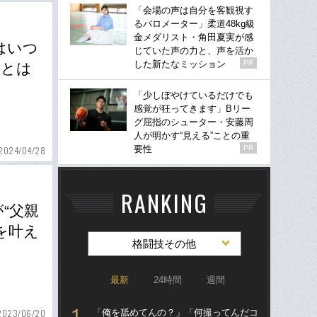
「会場の声は自分を客観視す
るバロメーター」柔道48kg級
金メダリスト・角田夏実が感
はいつ
じていた声の力と、声を活か
した新たなミッション
PR
ことは
「少しぼやけているだけでも
感覚が狂ってきます」Bリー
グ屈指のシューター・安藤周
人が明かす“見える”ことの重
要性
PR
2024/04/28
RANKING
“父親
を叶え
格闘技その他
最新
24時間
週間
「俺を舐めてんの？」「何撮ってんだコ
「
2023/06/20