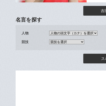
吉
名言を探す
人物
競技
ス