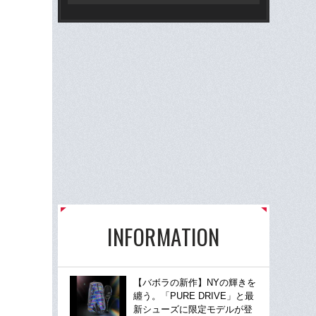
狩り
INFORMATION
【バボラの新作】NYの輝きを
纏う。「PURE DRIVE」と最
新シューズに限定モデルが登