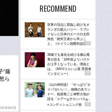
RECOMMEND
世界の頂点に君臨し続けるオ
ランダの超人ハリー・ラブレ
イセンと日本のエースの太田
海也「絶対王者から学ぶこ
と」《ケイリン国際対談②》
PR
38歳でも進化を続ける篠山竜
青が語る「10年前よりバスケ
が上手くなっている」理由と
は。［MVVりらいぶ賞 受賞者
子”藤
インタビュー］
PR
に怒ら
《山の神対談》「やっぱり“タ
イパ”がいい！」箱根の名ラン
ナー、柏原竜二と神野大地が
語る「エアー
サロンパス
」
®
®
×コンディショニング術
PR
2024/04/28