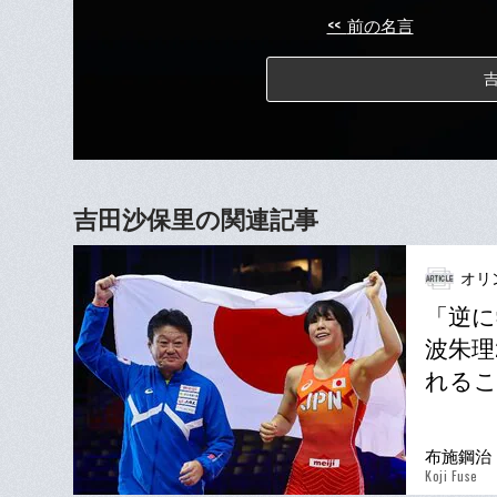
<<
前の名言
吉田沙保里の関連記事
オリ
「逆に
波朱理
れるこ
布施鋼治
Koji Fuse