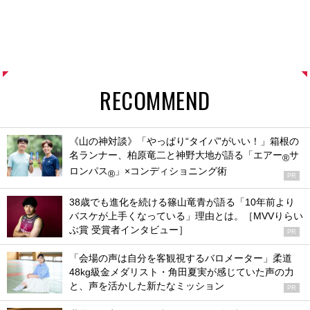
RECOMMEND
《山の神対談》「やっぱり“タイパ”がいい！」箱根の
名ランナー、柏原竜二と神野大地が語る「エアー
サ
®
ロンパス
」×コンディショニング術
®
PR
38歳でも進化を続ける篠山竜青が語る「10年前より
バスケが上手くなっている」理由とは。［MVVりらい
ぶ賞 受賞者インタビュー］
PR
「会場の声は自分を客観視するバロメーター」柔道
48kg級金メダリスト・角田夏実が感じていた声の力
と、声を活かした新たなミッション
PR