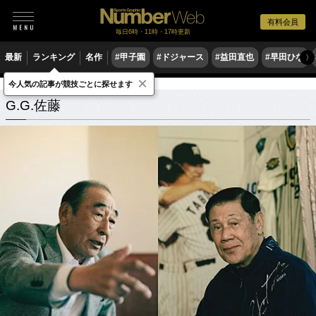
有料会員
毎日6時・11時・17時更新
最新
ランキング
名作
#甲子園
#ドジャース
#益田直也
#早田ひな
〉
×
今人気の記事が競技ごとに探せます
G.G.佐藤
関連記事
G.G.佐藤