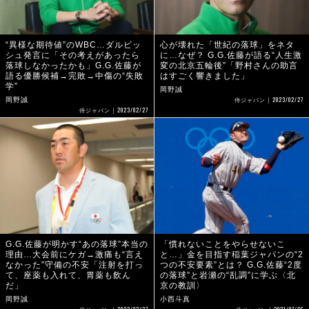
“異様な期待値”のWBC…ダルビッ
心が壊れた「世紀の落球」をネタ
シュ発言に「その考えがあったら
に…なぜ？ G.G.佐藤が語る“人生激
落球しなかったかも」G.G.佐藤が
変の北京五輪後”「野村さんの助言
語る優勝候補→完敗→中傷の“失敗
はすごく響きました」
学”
岡野誠
2023/02/27
岡野誠
侍ジャパン
2023/02/27
侍ジャパン
G.G.佐藤が明かす“あの落球”本当の
「慣れないことをやらせないこ
理由…大会前にケガ→激痛も“言え
と…」金を目指す稲葉ジャパンの“2
なかった”守備の不安「注射を打っ
つの不安要素”とは？ G.G.佐藤“2度
て、座薬も入れて、胃薬も飲ん
の落球”と岩瀬の“乱調”に学ぶ〈北
だ」
京の教訓〉
岡野誠
小西斗真
2023/02/27