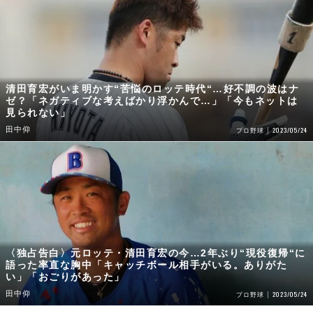
清田育宏がいま明かす“苦悩のロッテ時代“…好不調の波はナ
ゼ？「ネガティブな考えばかり浮かんで…」「今もネットは
見られない」
田中仰
2023/05/24
プロ野球
〈独占告白〉元ロッテ・清田育宏の今…2年ぶり“現役復帰“に
語った率直な胸中「キャッチボール相手がいる。ありがた
い」「おごりがあった」
田中仰
2023/05/24
プロ野球