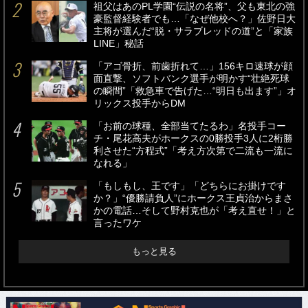
祖父はあのPL学園“伝説の名将”、父も東北の強
豪監督経験者でも…「なぜ他校へ？」佐野日大
主将が選んだ“脱・サラブレッドの道”と「家族
LINE」秘話
「アゴ骨折、前歯折れて…」156キロ速球が顔
面直撃、ソフトバンク選手が明かす“壮絶死球
の瞬間”「救急車で告げた…“明日も出ます”」オ
リックス投手からDM
「お前の球種、全部当てたるわ」名投手コー
チ・尾花高夫がホークスの0勝投手3人に2桁勝
利させた“方程式”「考え方次第で二流も一流に
なれる」
「もしもし、王です」「どちらにお掛けです
か？」“優勝請負人”にホークス王貞治からまさ
かの電話…そして野村克也が「考え直せ！」と
言ったワケ
もっと見る