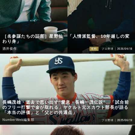
［名参謀たちの証言］星野仙一「人情派監督、10年越しの変
わり身」
2026/04/18
酒井俊作
有料
プロ野球
長嶋茂雄・逝去で思い出す“愛息・長嶋一茂伝説”…「試合前
のフリー打撃で金が取れる」ヤクルト元スカウト部長が語る
「本当の評価」と「父との共通点」
NumberWeb編集部
2025/06/19
プロ野球