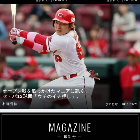
2021/07/26
侍ジャパン
侍ジャパン
オープン戦を追っかけたマニアに訊く、
セ・パ12球団「ウチのイチ押し」。
村瀬秀信
2013/03/26
プロ野球
MAGAZINE
最新号