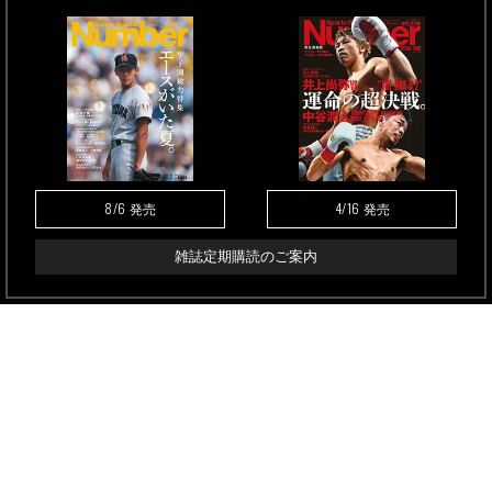
8/6
4/16
発売
発売
雑誌定期購読のご案内