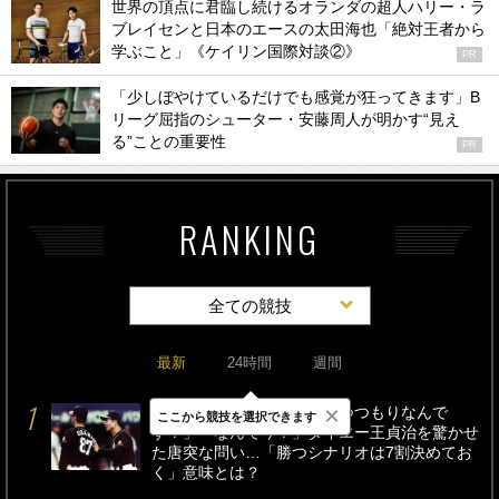
世界の頂点に君臨し続けるオランダの超人ハリー・ラ
ブレイセンと日本のエースの太田海也「絶対王者から
学ぶこと」《ケイリン国際対談②》
PR
「少しぼやけているだけでも感覚が狂ってきます」B
リーグ屈指のシューター・安藤周人が明かす“見え
る”ことの重要性
PR
RANKING
全ての競技
最新
24時間
週間
×
「監督、今日は何対何で勝つつもりなんで
ここから競技を選択できます
す？」「なんで今？」ダイエー王貞治を驚かせ
た唐突な問い…「勝つシナリオは7割決めてお
く」意味とは？