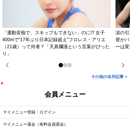
「運動音痴で、スキップもできない」のに!? 女子
涙の引
400mで“17年ぶり日本記録超え”フロレス・アリエ
督がパ
（21歳）って何者？「天真爛漫という言葉がぴった
ーは変
り」
その他の名作記事 >
会員メニュー
マイメニュー登録・ログイン
マイメニュー退会（有料会員退会）