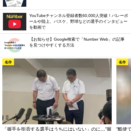
YouTubeチャンネル登録者数60,000人突破！バレーボ
ールや陸上、バスケ、野球などの選手のインタビュー
を動画で
【お知らせ】Google検索で「Number Web」の記事
を見つけやすくする方法
名作
名作
「握手を拒否する選手はうちにはいない」のに…“握
“酷使