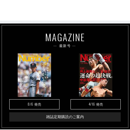
MAGAZINE
最新号
8/6
4/16
発売
発売
雑誌定期購読のご案内