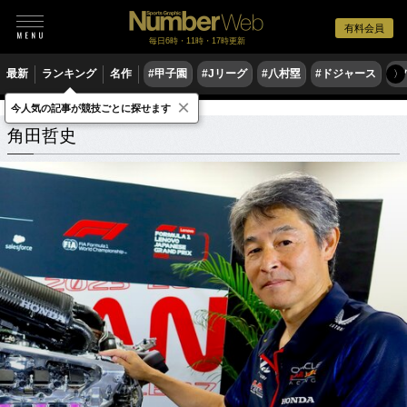
有料会員
毎日6時・11時・17時更新
最新
ランキング
名作
#甲子園
#Jリーグ
#八村塁
#ドジャース
#
〉
×
今人気の記事が競技ごとに探せます
角田哲史
関連記事
角田哲史