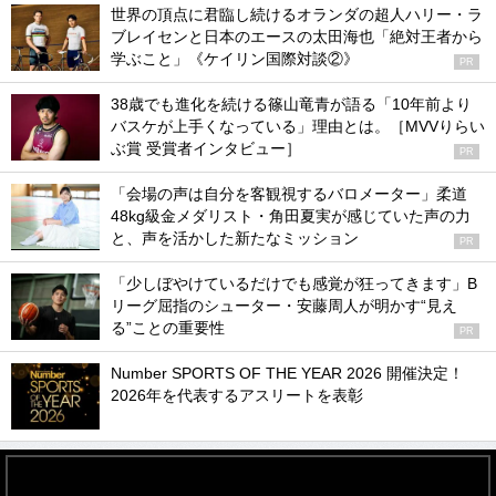
世界の頂点に君臨し続けるオランダの超人ハリー・ラ
ブレイセンと日本のエースの太田海也「絶対王者から
学ぶこと」《ケイリン国際対談②》
PR
38歳でも進化を続ける篠山竜青が語る「10年前より
バスケが上手くなっている」理由とは。［MVVりらい
ぶ賞 受賞者インタビュー］
PR
「会場の声は自分を客観視するバロメーター」柔道
48kg級金メダリスト・角田夏実が感じていた声の力
と、声を活かした新たなミッション
PR
「少しぼやけているだけでも感覚が狂ってきます」B
リーグ屈指のシューター・安藤周人が明かす“見え
る”ことの重要性
PR
Number SPORTS OF THE YEAR 2026 開催決定！
2026年を代表するアスリートを表彰