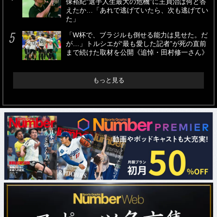
保裕紀“選手人生最大の危機”に王貞治は何と答
えたか…「あれで逃げていたら、次も逃げてい
た」
「W杯で、ブラジルも倒せる能力は見せた。だ
が…」トルシエが“最も愛した記者”が死の直前
まで続けた取材を公開《追悼・田村修一さん》
もっと見る