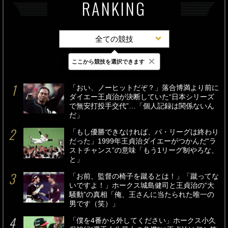
RANKING
全ての競技
×
ここから競技を選択できます
最新
24時間
週間
「おい、ノーヒットだぞ？」落合博満より前に
ダイエー王貞治が決断していた“日本シリーズ
で無安打投手交代”…「個人記録は関係ないん
だ」
「もし優勝できなければ、パ・リーグは終わり
だった」1999年王貞治ダイエーがつかんだ“ラ
ストチャンス”の意味「もう1リーグ制やろな、
と」
「お前、監督の椅子を蹴るとは！」「蹴ってな
いですよ！」ホークス城島健司と王貞治の“大
騒動”の真相「俺、王さんに当たられた唯一の
男です（笑）」
「僕を4番から外してください」ホークス小久