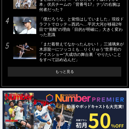
本」伏兵チームの「背番号17」ナゾの右腕は
何者だった？
「僕だろうな、と覚悟はしていました」現役ド
ラフトでロッテ→西武へ…平沢大河が移籍2年
目で“覚醒”の理由「目的が明確に」大きく変わ
った意識
「まだ着替えてなかったんかい！」三浦璃来が
木原龍一にツッコミも…りくりゅう“世界初の
アイスショー”大成功の舞台裏「やりたいこと
をすべて詰め込んだ」
もっと見る