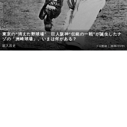
東京の“消えた野球場” 巨人阪神“伝統の一戦”が誕生したナ
ゾの「洲崎球場」、いまは何がある？
鼠入昌史
2020/11/21
プロ野球