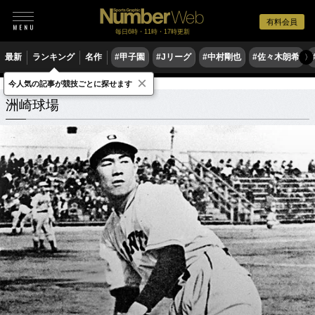
有料会員
毎日6時・11時・17時更新
最新
ランキング
名作
#甲子園
#Jリーグ
#中村剛也
#佐々木朗希
〉
×
今人気の記事が競技ごとに探せます
洲崎球場
関連記事
洲崎球場