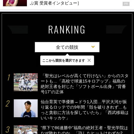
ぶ賞 受賞者インタビュー］
PR
RANKING
全ての競技
×
ここから競技を選択できます
最新
24時間
週間
「聖光はレベルが高くて行けない」からのスタ
ートも…「高校で球速15キロアップ」福島の
絶対王者を封じた「ソフトボール出身」“背番
号17”の正体
仙台育英で準優勝→ドラ1入団…平沢大河が振
り返るロッテでの9年間「殻を破りきれず…も
っと貪欲に方法を探していたら」「西武移籍は
いいキッカケ」
“県下で86連勝中”福島の絶対王者・聖光学院は
なぜ敗れたのか…「許したヒットはわずか2