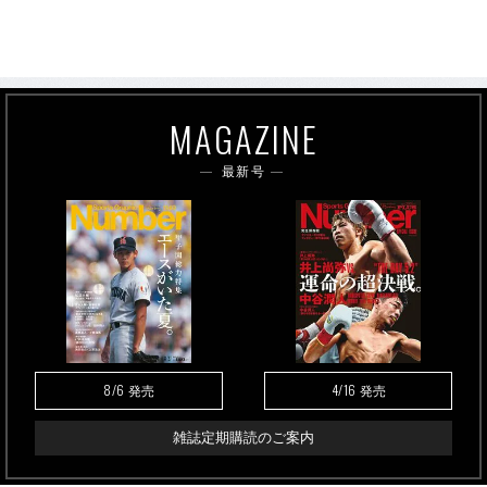
MAGAZINE
最新号
8/6
4/16
発売
発売
雑誌定期購読のご案内