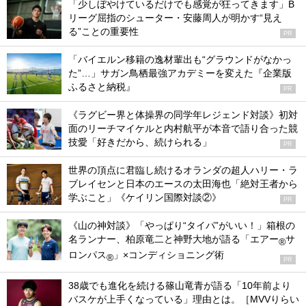
「少しぼやけているだけでも感覚が狂ってきます」B
リーグ屈指のシューター・安藤周人が明かす“見え
る”ことの重要性
PR
「バイエルン移籍の逸材輩出も“グラウンドがなかっ
た”…」サガン鳥栖最強アカデミーを変えた『企業版
ふるさと納税』
PR
《ラグビー界と体操界の同学年レジェンド対談》初対
面のリーチマイケルと内村航平が本音で語り合った競
技愛「好きだから、続けられる」
PR
世界の頂点に君臨し続けるオランダの超人ハリー・ラ
ブレイセンと日本のエースの太田海也「絶対王者から
学ぶこと」《ケイリン国際対談②》
PR
《山の神対談》「やっぱり“タイパ”がいい！」箱根の
名ランナー、柏原竜二と神野大地が語る「エアー
サ
®
ロンパス
」×コンディショニング術
®
PR
38歳でも進化を続ける篠山竜青が語る「10年前より
バスケが上手くなっている」理由とは。［MVVりらい