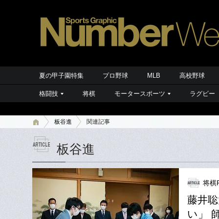
夏の甲子園特集
プロ野球
MLB
高校野球
格闘技
将棋
モータースポーツ
ラグビー
板谷進
関連記事
板谷進
将棋P
藤井聡
い」 