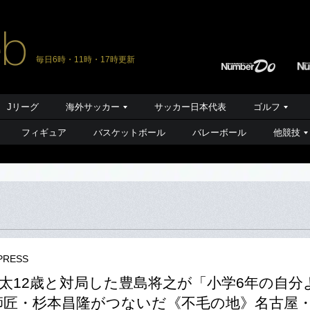
毎日6時・11時・17時更新
Jリーグ
海外サッカー
サッカー日本代表
ゴルフ
フィギュア
バスケットボール
バレーボール
他競技
RESS
太12歳と対局した豊島将之が「小学6年の自分
師匠・杉本昌隆がつないだ《不毛の地》名古屋