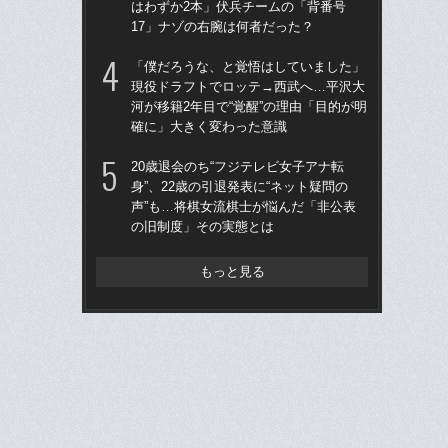
はわずか2本」伏兵チームの「背番号
う“
17」ナゾの右腕は何者だった？
裏
「僕だろうな、と覚悟はしていました」
「
現役ドラフトでロッテ→西武へ…平沢大
り
河が移籍2年目で“覚醒”の理由「目的が明
た“
確に」大きく変わった意識
「
20歳退会のち“フジテレビ女子アナ転
「
身”、22歳の引退発表に“ネット疑問の
シエ
声”も…将棋女流棋士が悩んだ「非公表
が
の旧制度」その実態とは
つ
ん
もっと見る