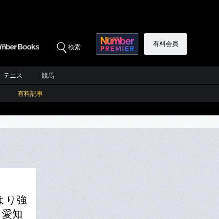
有料会員
検索
テニス
競馬
有料記事
より強
・愛知