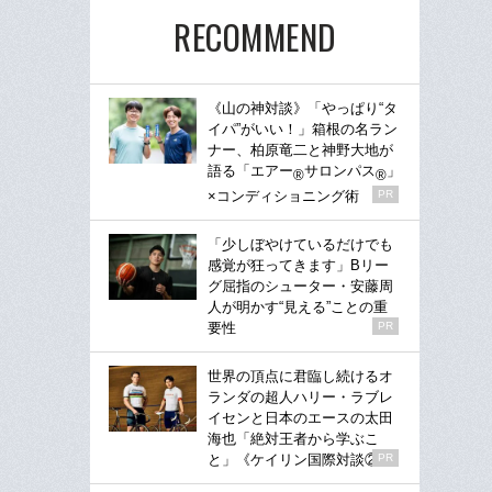
RECOMMEND
《山の神対談》「やっぱり“タ
イパ”がいい！」箱根の名ラン
ナー、柏原竜二と神野大地が
語る「エアー
サロンパス
」
®
®
×コンディショニング術
PR
「少しぼやけているだけでも
感覚が狂ってきます」Bリー
グ屈指のシューター・安藤周
人が明かす“見える”ことの重
要性
PR
世界の頂点に君臨し続けるオ
ランダの超人ハリー・ラブレ
イセンと日本のエースの太田
海也「絶対王者から学ぶこ
と」《ケイリン国際対談②》
PR