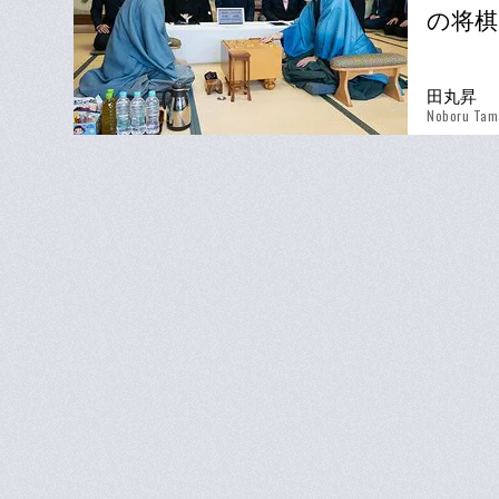
の将棋
田丸昇
Noboru Tam