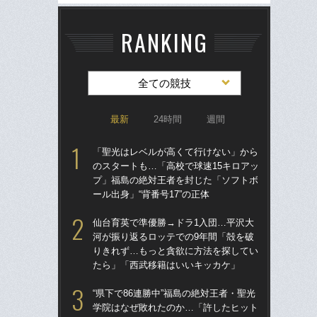
RANKING
全ての競技
最新
24時間
週間
「聖光はレベルが高くて行けない」から
「
のスタートも…「高校で球速15キロアッ
のス
プ」福島の絶対王者を封じた「ソフトボ
プ
ール出身」“背番号17”の正体
ール
仙台育英で準優勝→ドラ1入団…平沢大
ド
河が振り返るロッテでの9年間「殻を破
翔平
りきれず…もっと貪欲に方法を探してい
も…
たら」「西武移籍はいいキッカケ」
サ
“県下で86連勝中”福島の絶対王者・聖光
「
学院はなぜ敗れたのか…「許したヒット
璃