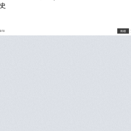
史
aru
将棋