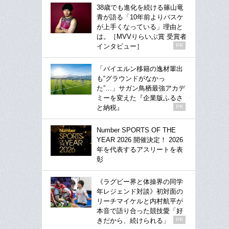
38歳でも進化を続ける篠山竜
青が語る「10年前よりバスケ
が上手くなっている」理由と
は。［MVVりらいぶ賞 受賞者
インタビュー］
PR
「バイエルン移籍の逸材輩出
も“グラウンドがなかっ
た”…」サガン鳥栖最強アカデ
ミーを変えた『企業版ふるさ
と納税』
PR
Number SPORTS OF THE
YEAR 2026 開催決定！ 2026
年を代表するアスリートを表
彰
《ラグビー界と体操界の同学
年レジェンド対談》初対面の
リーチマイケルと内村航平が
本音で語り合った競技愛「好
きだから、続けられる」
PR