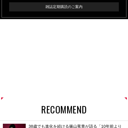
RECOMMEND
38歳でも進化を続ける篠山竜青が語る「10年前より
バスケが上手くなっている」理由とは。［MVVりらい
ぶ賞 受賞者インタビュー］
PR