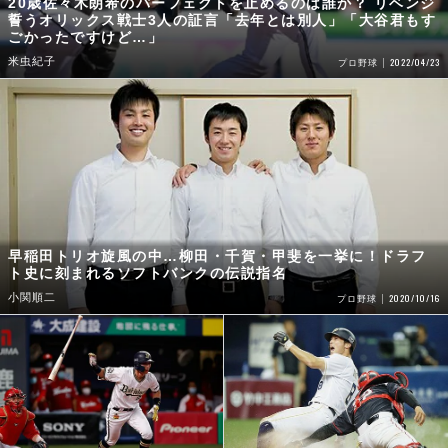
米虫紀子
2022/04/23
プロ野球
早稲田トリオ旋風の中…柳田・千賀・甲斐を一挙に！ドラフ
ト史に刻まれるソフトバンクの伝説指名
小関順二
2020/10/16
プロ野球
オリックス熾烈な外野争いをリー
後藤駿太が二軍で長く過ごした1