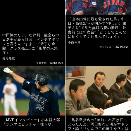
中田翔のリアルな評判…龍空ら中
「山本由伸に最も愛された男」中
日選手が続々証言「ベンチでボソ
日・高橋宏斗が明かす“押しかけ弟
ッと言うんですよ」ド派手な金
子入り”で見た無双右腕の素顔…外
髪、グッズ売上1位「衝撃の人気
食前には“0次会”「どうしてこんな
度」
に良くしてくれるんでしょう」
長尾隆広
小西斗真
2024/04/28
2023/12/26
プロ野球
侍ジャパン
［MVPインタビュー］杉本裕太郎
「鳥谷敬指名の2年前に布石は打っ
「ホンマにピッチャー様々や」
とったんよ」岡田彰布が明かすドラ
フト論「『なんでこの選手を？』は
ウラ事情があると思っていい」
石田雄太
芦部聡
2022/11/04
有料
プロ野球
2022/10/20
プロ野球