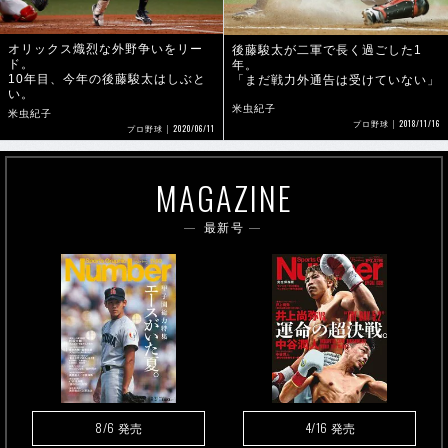
ド。
年。
10年目、今年の後藤駿太はしぶと
「まだ戦力外通告は受けていない」
い。
米虫紀子
米虫紀子
2018/11/16
プロ野球
2020/06/11
プロ野球
MAGAZINE
最新号
8/6
4/16
発売
発売
雑誌定期購読のご案内