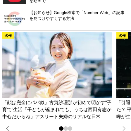
を見つけやすくする方法
名作
名作
「顔は完全にパパ似」古賀紗理那が初めて明かす“子
「引退
育て”生活「子どもが産まれても、うちは西田有志が
た？ 
中心だからね」アスリート夫婦のリアルな日常
嘩が生
その他の名作記事 >