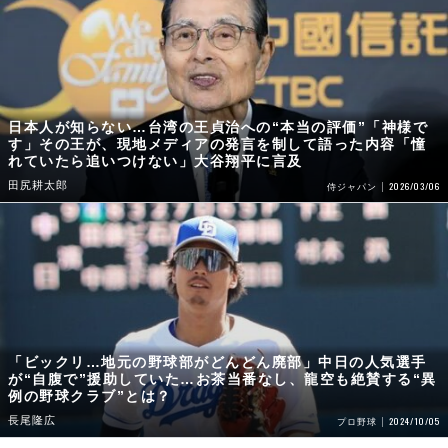
日本人が知らない…台湾の王貞治への“本当の評価”「神様で
す」その王が、現地メディアの発言を制して語った内容「憧
れていたら追いつけない」大谷翔平に言及
田尻耕太郎
2026/03/06
侍ジャパン
「ビックリ…地元の野球部がどんどん廃部」中日の人気選手
が“自腹で”援助していた…お茶当番なし、龍空も絶賛する“異
例の野球クラブ”とは？
長尾隆広
2024/10/05
プロ野球