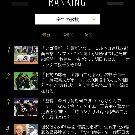
全ての競技
最新
24時間
週間
「アゴ骨折、前歯折れて…」156キロ速球が顔
面直撃、ソフトバンク選手が明かす“壮絶死球
の瞬間”「救急車で告げた…“明日も出ます”」オ
リックス投手からDM
「お前の球種、全部当てたるわ」名投手コー
チ・尾花高夫がホークスの0勝投手3人に2桁勝
利させた“方程式”「考え方次第で二流も一流に
なれる」
「監督、今日は何対何で勝つつもりなんで
す？」「なんで今？」ダイエー王貞治を驚かせ
た唐突な問い…「勝つシナリオは7割決めてお
く」意味とは？
祖父はあのPL学園“伝説の名将”、父も東北の強
豪監督経験者でも…「なぜ他校へ？」佐野日大
主将が選んだ“脱・サラブレッドの道”と「家族
LINE」秘話