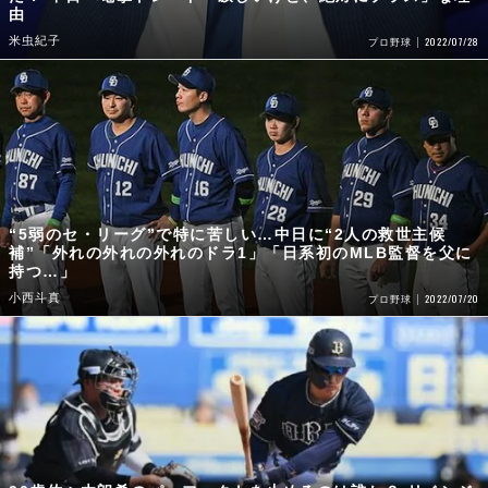
“5弱のセ・リーグ”で特に苦しい…中日に“2人の救世主候
補”「外れの外れの外れのドラ1」「日系初のMLB監督を父に
持つ…」
小西斗真
2022/07/20
プロ野球
20歳佐々木朗希のパーフェクトを止めるのは誰か？ リベンジ
誓うオリックス戦士3人の証言「去年とは別人」「大谷君もす
ごかったですけど…」