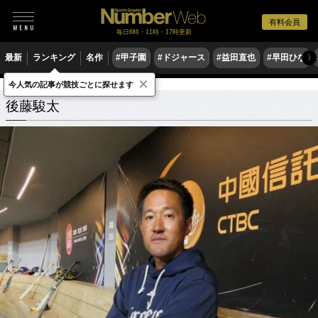
有料会員
毎日6時・11時・17時更新
最新
ランキング
名作
#甲子園
#ドジャース
#益田直也
#早田ひな
〉
×
今人気の記事が競技ごとに探せます
後藤駿太
関連記事
後藤駿太