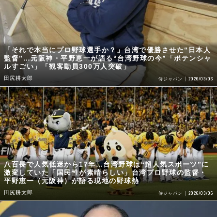
「それで本当にプロ野球選手か？」台湾で優勝させた“日本人
監督”…元阪神・平野恵一が語る“台湾野球の今”「ポテンシャ
ルすごい」「観客動員300万人突破」
田尻耕太郎
2026/03/06
侍ジャパン
八百長で人気低迷から17年…台湾野球は“超人気スポーツ”に
激変していた「国民性が素晴らしい」台湾プロ野球の監督・
平野恵一（元阪神）が語る現地の野球熱
田尻耕太郎
2026/03/06
侍ジャパン