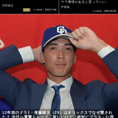
12年前のドラ1・後藤駿太（29）はオリックスでなぜ愛され
た？ 中日へ電撃トレード「寂しいけど、絶対にプラス」な理
由
米虫紀子
2022/07/28
プロ野球