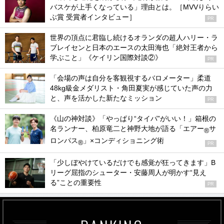
世界の頂点に君臨し続けるオランダの超人ハリー・ラ
ブレイセンと日本のエースの太田海也「絶対王者から
学ぶこと」《ケイリン国際対談②》
PR
「会場の声は自分を客観視するバロメーター」柔道
48kg級金メダリスト・角田夏実が感じていた声の力
と、声を活かした新たなミッション
PR
《山の神対談》「やっぱり“タイパ”がいい！」箱根の
名ランナー、柏原竜二と神野大地が語る「エアー
サ
®
ロンパス
」×コンディショニング術
®
PR
「少しぼやけているだけでも感覚が狂ってきます」B
リーグ屈指のシューター・安藤周人が明かす“見え
る”ことの重要性
PR
RANKING