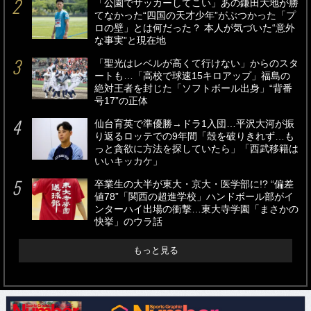
「公園でサッカーしてこい」あの鎌田大地が勝
てなかった“四国の天才少年”がぶつかった「プ
ロの壁」とは何だった？ 本人が気づいた“意外
な事実”と現在地
「聖光はレベルが高くて行けない」からのスタ
ートも…「高校で球速15キロアップ」福島の
絶対王者を封じた「ソフトボール出身」“背番
号17”の正体
仙台育英で準優勝→ドラ1入団…平沢大河が振
り返るロッテでの9年間「殻を破りきれず…も
っと貪欲に方法を探していたら」「西武移籍は
いいキッカケ」
卒業生の大半が東大・京大・医学部に!? “偏差
値78”「関西の超進学校」ハンドボール部がイ
ンターハイ出場の衝撃…東大寺学園「まさかの
快挙」のウラ話
もっと見る