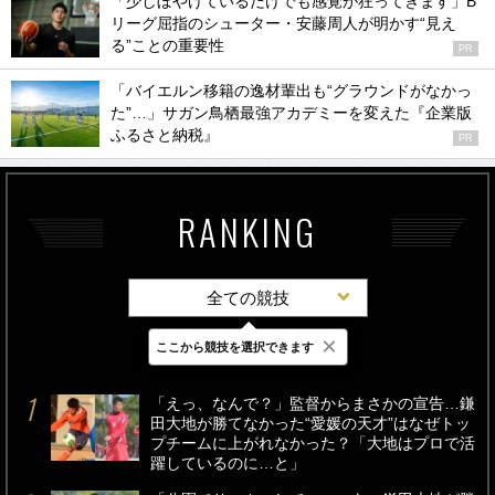
「少しぼやけているだけでも感覚が狂ってきます」B
リーグ屈指のシューター・安藤周人が明かす“見え
る”ことの重要性
PR
「バイエルン移籍の逸材輩出も“グラウンドがなかっ
た”…」サガン鳥栖最強アカデミーを変えた『企業版
ふるさと納税』
PR
RANKING
全ての競技
×
ここから競技を選択できます
最新
24時間
週間
「えっ、なんで？」監督からまさかの宣告…鎌
田大地が勝てなかった“愛媛の天才”はなぜトッ
プチームに上がれなかった？「大地はプロで活
躍しているのに…と」