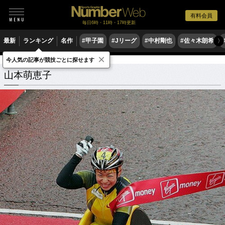
有料会員
毎日6時・11時・17時更新
最新
ランキング
名作
#甲子園
#Jリーグ
#中村剛也
#佐々木朗希
〉
×
今人気の記事が競技ごとに探せます
山本萌恵子
関連記事
山本萌恵子