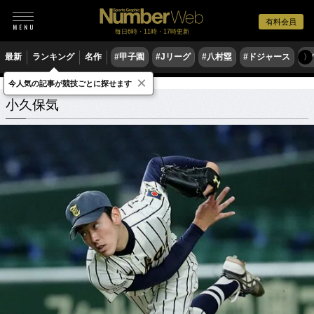
有料会員
毎日6時・11時・17時更新
最新
ランキング
名作
#甲子園
#Jリーグ
#八村塁
#ドジャース
#
〉
×
今人気の記事が競技ごとに探せます
小久保気
関連記事
小久保気