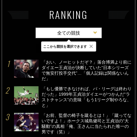
RANKING
全ての競技
×
ここから競技を選択できます
最新
24時間
週間
「おい、ノーヒットだぞ？」落合博満より前に
ダイエー王貞治が決断していた“日本シリーズ
で無安打投手交代”…「個人記録は関係ないん
だ」
「もし優勝できなければ、パ・リーグは終わり
だった」1999年王貞治ダイエーがつかんだ“ラ
ストチャンス”の意味「もう1リーグ制やろな、
と」
「お前、監督の椅子を蹴るとは！」「蹴ってな
いですよ！」ホークス城島健司と王貞治の“大
騒動”の真相「俺、王さんに当たられた唯一の
男です（笑）」