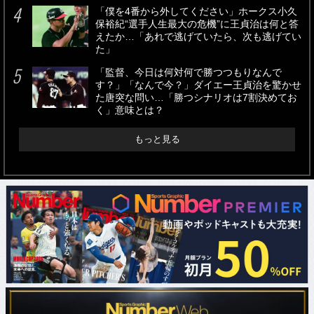
「僕を4番から外してください」ホークス小久
保裕紀“選手人生最大の危機”に王貞治は何と答
えたか…「あれで逃げていたら、次も逃げてい
た」
「監督、今日は何対何で勝つつもりなんで
す？」「なんで今？」ダイエー王貞治を驚かせ
た唐突な問い…「勝つシナリオは7割決めてお
く」意味とは？
もっと見る