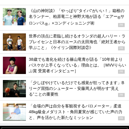
《山の神対談》「やっぱり“タイパ”がいい！」箱根の
名ランナー、柏原竜二と神野大地が語る「エアー
サ
®
ロンパス
」×コンディショニング術
®
PR
世界の頂点に君臨し続けるオランダの超人ハリー・ラ
ブレイセンと日本のエースの太田海也「絶対王者から
学ぶこと」《ケイリン国際対談②》
PR
38歳でも進化を続ける篠山竜青が語る「10年前より
バスケが上手くなっている」理由とは。［MVVりらい
ぶ賞 受賞者インタビュー］
PR
「少しぼやけているだけでも感覚が狂ってきます」B
リーグ屈指のシューター・安藤周人が明かす“見え
る”ことの重要性
PR
「会場の声は自分を客観視するバロメーター」柔道
48kg級金メダリスト・角田夏実が感じていた声の力
と、声を活かした新たなミッション
PR