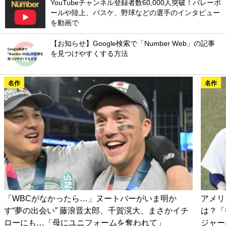
YouTubeチャンネル登録者数60,000人突破！バレーボ
ールや陸上、バスケ、野球などの選手のインタビュー
を動画で
【お知らせ】Google検索で「Number Web」の記事
を見つけやすくする方法
名作
名作
「WBCがなかったら…」ヌートバーがいま明か
アメリ
す“夢の出会い” 藤浪晋太郎、千賀滉大、まさかイチ
は？「
ローにも…「母にユニフォームを奪われて」
ジャー