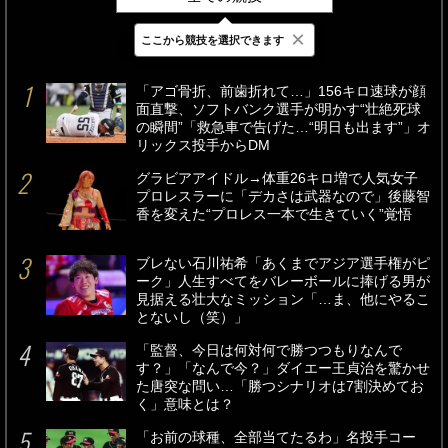
×
ここから競技を選択できます
最新
24時間
週間
「アゴ骨折、前歯折れて…」156キロ速球が顔
面直撃、ソフトバンク選手が明かす“壮絶死球
の瞬間”「救急車で告げた…“明日も出ます”」オ
リックス投手からDM
グラビアアイドル→体重26キロ増で人気女子
プロレスラーに「デカさは武器なので」後藤智
香を変えた“プロレス一本で生きていく”覚悟
ブレない石川祐希「あくまでアジア選手権がピ
ーク」人生すべてをバレーボールに捧げる男が
見据える壮大なミッション「…ま、他にやるこ
とないし（笑）」
「監督、今日は何対何で勝つつもりなんで
す？」「なんで今？」ダイエー王貞治を驚かせ
た唐突な問い…「勝つシナリオは7割決めてお
く」意味とは？
「お前の球種、全部当てたるわ」名投手コー