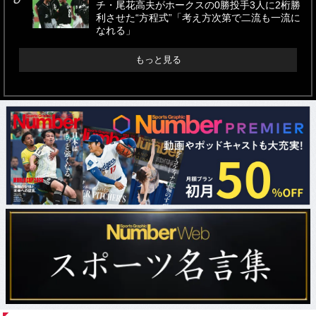
チ・尾花高夫がホークスの0勝投手3人に2桁勝
利させた“方程式”「考え方次第で二流も一流に
なれる」
もっと見る