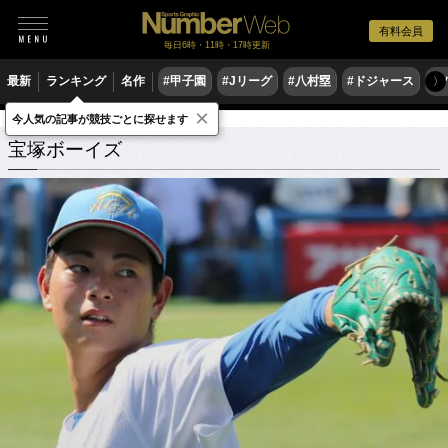
有料会員
毎日6時・11時・17時更新
最新
ランキング
名作
#甲子園
#Jリーグ
#八村塁
#ドジャース
#
〉
×
今人気の記事が競技ごとに探せます
宝塚ボーイズ
関連記事
宝塚ボーイズ