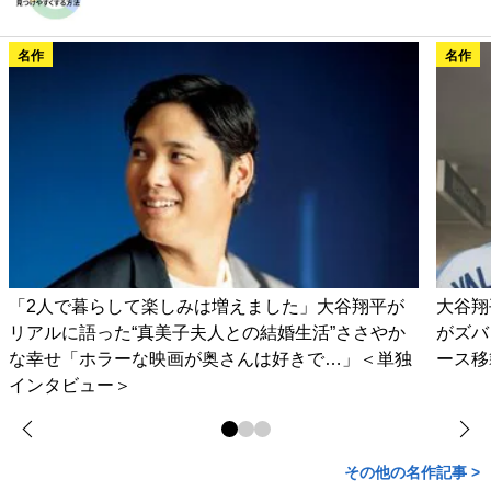
名作
名作
「2人で暮らして楽しみは増えました」大谷翔平が
大谷翔
リアルに語った“真美子夫人との結婚生活”ささやか
がズバ
な幸せ「ホラーな映画が奥さんは好きで…」＜単独
ース移
インタビュー＞
その他の名作記事 >