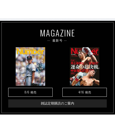
MAGAZINE
最新号
8/6
4/16
発売
発売
雑誌定期購読のご案内