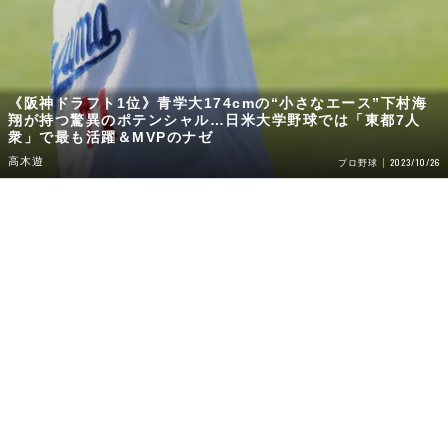
《阪神ドラフト1位》青学大174cmの“小さなエース”下村海
翔が持つ驚異のポテンシャル…日米大学野球では「東都7人
衆」で最も活躍＆MVPのナゼ
高木遊
2023/10/26
プロ野球