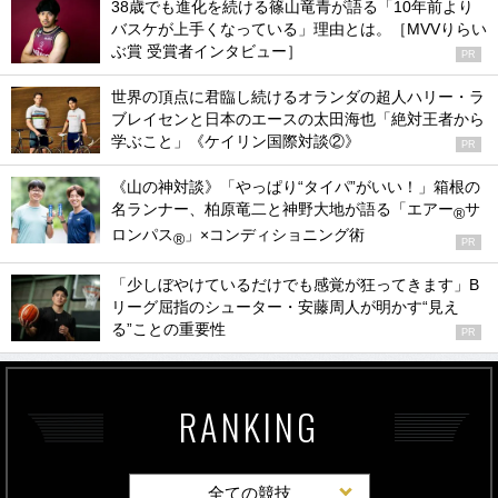
38歳でも進化を続ける篠山竜青が語る「10年前より
バスケが上手くなっている」理由とは。［MVVりらい
ぶ賞 受賞者インタビュー］
PR
世界の頂点に君臨し続けるオランダの超人ハリー・ラ
ブレイセンと日本のエースの太田海也「絶対王者から
学ぶこと」《ケイリン国際対談②》
PR
《山の神対談》「やっぱり“タイパ”がいい！」箱根の
名ランナー、柏原竜二と神野大地が語る「エアー
サ
®
ロンパス
」×コンディショニング術
®
PR
「少しぼやけているだけでも感覚が狂ってきます」B
リーグ屈指のシューター・安藤周人が明かす“見え
る”ことの重要性
PR
RANKING
全ての競技