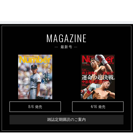
MAGAZINE
最新号
8/6
4/16
発売
発売
雑誌定期購読のご案内