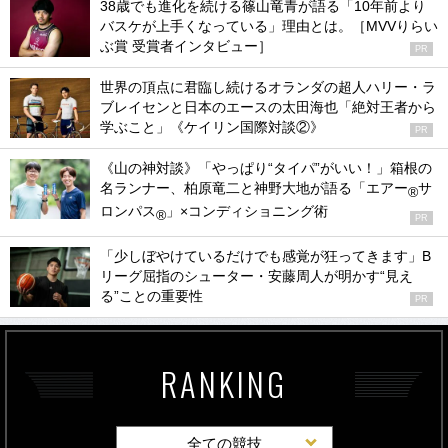
38歳でも進化を続ける篠山竜青が語る「10年前より
バスケが上手くなっている」理由とは。［MVVりらい
ぶ賞 受賞者インタビュー］
PR
世界の頂点に君臨し続けるオランダの超人ハリー・ラ
ブレイセンと日本のエースの太田海也「絶対王者から
学ぶこと」《ケイリン国際対談②》
PR
《山の神対談》「やっぱり“タイパ”がいい！」箱根の
名ランナー、柏原竜二と神野大地が語る「エアー
サ
®
ロンパス
」×コンディショニング術
®
PR
「少しぼやけているだけでも感覚が狂ってきます」B
リーグ屈指のシューター・安藤周人が明かす“見え
る”ことの重要性
PR
RANKING
全ての競技