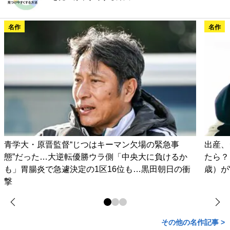
名作
名作
青学大・原晋監督“じつはキーマン欠場の緊急事
出産、
態”だった…大逆転優勝ウラ側「中央大に負けるか
たら？
も」胃腸炎で急遽決定の1区16位も…黒田朝日の衝
歳）が
撃
その他の名作記事 >