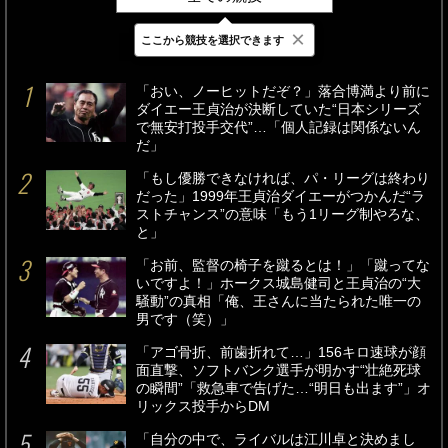
×
ここから競技を選択できます
最新
24時間
週間
「おい、ノーヒットだぞ？」落合博満より前に
ダイエー王貞治が決断していた“日本シリーズ
で無安打投手交代”…「個人記録は関係ないん
だ」
「もし優勝できなければ、パ・リーグは終わり
だった」1999年王貞治ダイエーがつかんだ“ラ
ストチャンス”の意味「もう1リーグ制やろな、
と」
「お前、監督の椅子を蹴るとは！」「蹴ってな
いですよ！」ホークス城島健司と王貞治の“大
騒動”の真相「俺、王さんに当たられた唯一の
男です（笑）」
「アゴ骨折、前歯折れて…」156キロ速球が顔
面直撃、ソフトバンク選手が明かす“壮絶死球
の瞬間”「救急車で告げた…“明日も出ます”」オ
リックス投手からDM
「自分の中で、ライバルは江川卓と決めまし