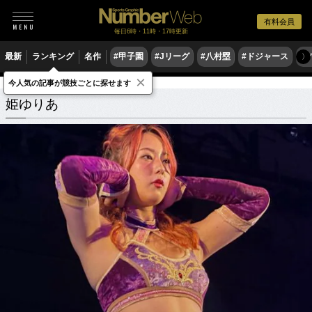
有料会員
毎日6時・11時・17時更新
最新
ランキング
名作
#甲子園
#Jリーグ
#八村塁
#ドジャース
#
〉
×
今人気の記事が競技ごとに探せます
姫ゆりあ
関連記事
姫ゆりあ