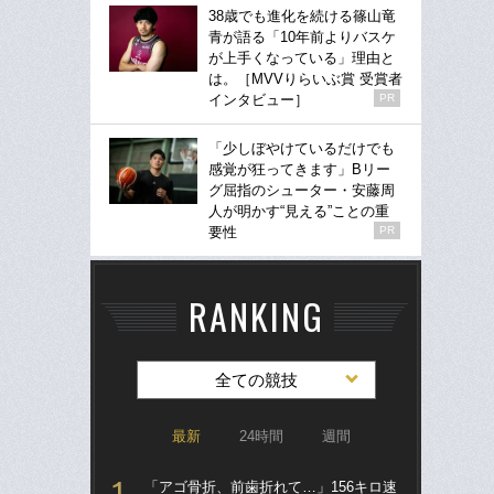
38歳でも進化を続ける篠山竜
青が語る「10年前よりバスケ
が上手くなっている」理由と
は。［MVVりらいぶ賞 受賞者
インタビュー］
PR
「少しぼやけているだけでも
感覚が狂ってきます」Bリー
グ屈指のシューター・安藤周
人が明かす“見える”ことの重
要性
PR
RANKING
全ての競技
最新
24時間
週間
「アゴ骨折、前歯折れて…」156キロ速
「ア