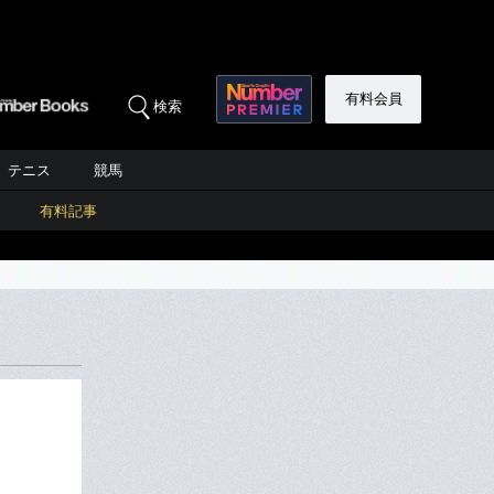
有料会員
検索
テニス
競馬
有料記事