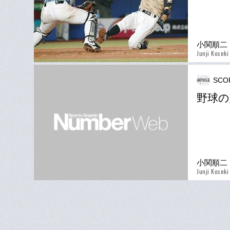
小関順二
Junji Koseki
SCO
野球の
小関順二
Junji Koseki