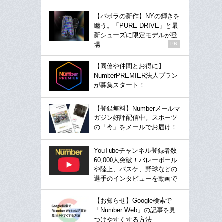
【バボラの新作】NYの輝きを
纏う。「PURE DRIVE」と最
新シューズに限定モデルが登
場
PR
【同僚や仲間とお得に】
NumberPREMIER法人プラン
が募集スタート！
【登録無料】Numberメールマ
ガジン好評配信中。スポーツ
の「今」をメールでお届け！
YouTubeチャンネル登録者数
60,000人突破！バレーボール
や陸上、バスケ、野球などの
選手のインタビューを動画で
【お知らせ】Google検索で
「Number Web」の記事を見
つけやすくする方法