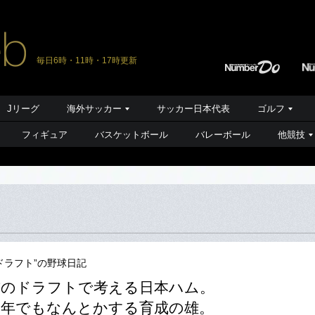
毎日6時・11時・17時更新
Jリーグ
海外サッカー
サッカー日本代表
ゴルフ
フィギュア
バスケットボール
バレーボール
他競技
r.ドラフト”の野球日記
前のドラフトで考える日本ハム。
レ年でもなんとかする育成の雄。