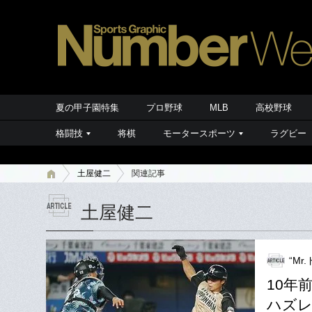
夏の甲子園特集
プロ野球
MLB
高校野球
格闘技
将棋
モータースポーツ
ラグビー
土屋健二
関連記事
土屋健二
“M
10年
ハズ