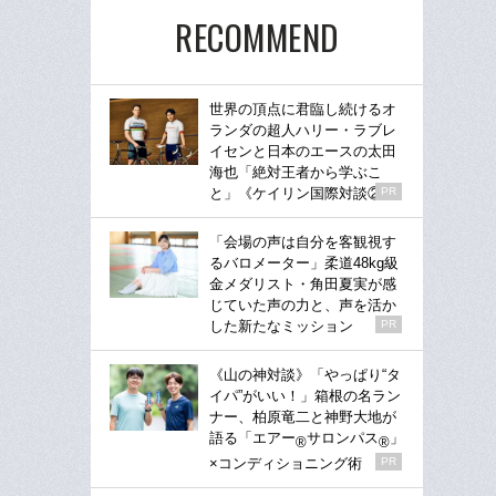
RECOMMEND
世界の頂点に君臨し続けるオ
ランダの超人ハリー・ラブレ
イセンと日本のエースの太田
海也「絶対王者から学ぶこ
と」《ケイリン国際対談②》
PR
「会場の声は自分を客観視す
るバロメーター」柔道48kg級
金メダリスト・角田夏実が感
じていた声の力と、声を活か
した新たなミッション
PR
《山の神対談》「やっぱり“タ
イパ”がいい！」箱根の名ラン
ナー、柏原竜二と神野大地が
語る「エアー
サロンパス
」
®
®
×コンディショニング術
PR