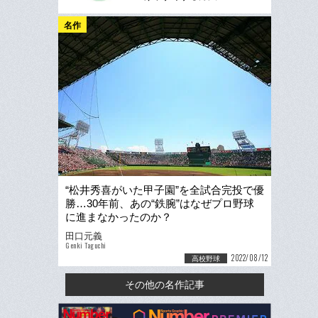
名作
“松井秀喜がいた甲子園”を全試合完投で優
勝…30年前、あの“鉄腕”はなぜプロ野球
に進まなかったのか？
田口元義
Genki Taguchi
2022/08/12
高校野球
その他の名作記事