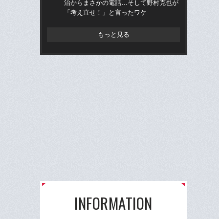
治からまさかの電話…そして野村克也が
的
「考え直せ！」と言ったワケ
ち破
もっと見る
INFORMATION