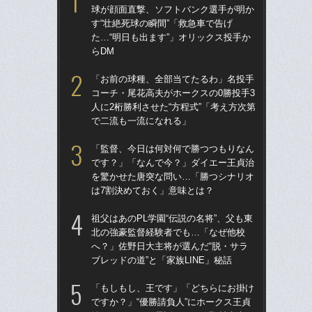
球が顔面直撃、ソフトバンク選手が明か
球
す“壮絶死球の瞬間”「救急車で告げ
す“
た…“明日も出ます”」オリックス投手か
た…
らDM
らD
「お前の球種、全部当てたるわ」名投手
ブ
コーチ・尾花高夫がホークスの0勝投手3
権
人に2桁勝利させた“方程式”「考え方次第
に
で二流も一流になれる」
「
「監督、今日は何対何で勝つつもりなん
「
です？」「なんで今？」ダイエー王貞治
で
を驚かせた唐突な問い…「勝つシナリオ
を
は7割決めておく」意味とは？
は
祖父はあのPL学園“伝説の名将”、父も東
「
北の強豪監督経験者でも…「なぜ他校
コー
へ？」佐野日大主将が選んだ“脱・サラ
人に
ブレッドの道”と「家族LINE」秘話
で
「もしもし、王です」「どちらにお掛け
「
ですか？」“優勝請負人”にホークス王貞
りゅ