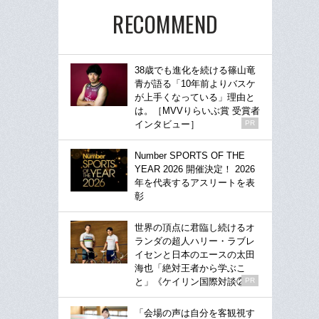
RECOMMEND
38歳でも進化を続ける篠山竜
青が語る「10年前よりバスケ
が上手くなっている」理由と
は。［MVVりらいぶ賞 受賞者
インタビュー］
PR
Number SPORTS OF THE
YEAR 2026 開催決定！ 2026
年を代表するアスリートを表
彰
世界の頂点に君臨し続けるオ
ランダの超人ハリー・ラブレ
イセンと日本のエースの太田
海也「絶対王者から学ぶこ
と」《ケイリン国際対談②》
PR
「会場の声は自分を客観視す