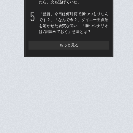
たら、次も逃げていた」
へ？
ブレ
「監督、今日は何対何で勝つつもりなん
です？」「なんで今？」ダイエー王貞治
「
を驚かせた唐突な問い…「勝つシナリオ
です
は7割決めておく」意味とは？
治
「
もっと見る