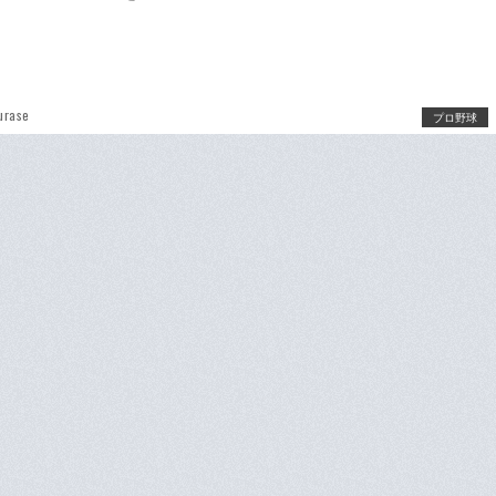
urase
プロ野球