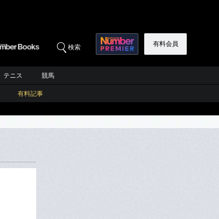
有料会員
検索
テニス
競馬
有料記事