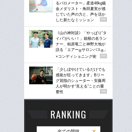
るバロメーター」柔道48kg級
金メダリスト・角田夏実が感
じていた声の力と、声を活か
した新たなミッション
PR
《山の神対談》「やっぱり“タ
イパ”がいい！」箱根の名ラン
ナー、柏原竜二と神野大地が
語る「エアー
サロンパス
」
®
®
×コンディショニング術
PR
「少しぼやけているだけでも
感覚が狂ってきます」Bリー
グ屈指のシューター・安藤周
人が明かす“見える”ことの重
要性
PR
RANKING
全ての競技