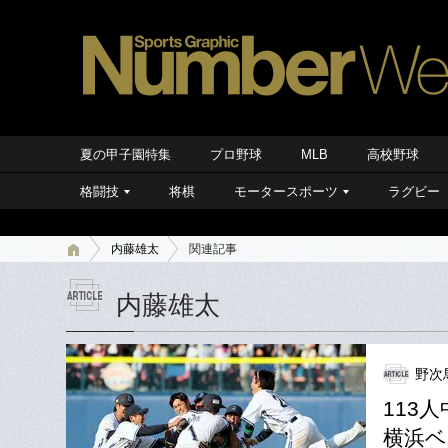
夏の甲子園特集
プロ野球
MLB
高校野球
格闘技
将棋
モータースポーツ
ラグビー
内藤雄太
関連記事
内藤雄太
野次
113
横浜ベ