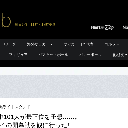
毎日6時・11時・17時更新
Jリーグ
海外サッカー
サッカー日本代表
ゴルフ
フィギュア
バスケットボール
バレーボール
他競技
馬ライトスタンド
人中101人が最下位を予想……。
イの開幕戦を観に行った!!