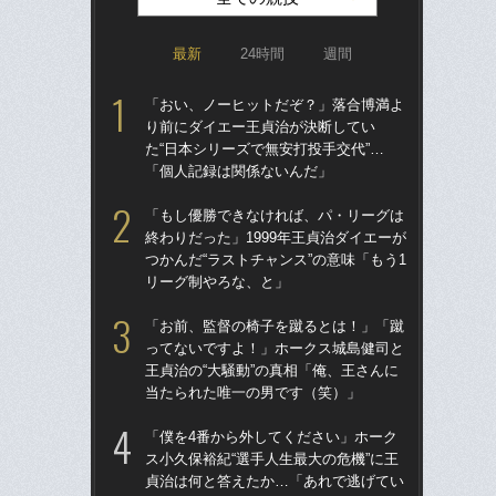
最新
24時間
週間
「おい、ノーヒットだぞ？」落合博満よ
「ア
り前にダイエー王貞治が決断してい
球
た“日本シリーズで無安打投手交代”…
す“
「個人記録は関係ないんだ」
た…
らD
「もし優勝できなければ、パ・リーグは
終わりだった」1999年王貞治ダイエーが
「
つかんだ“ラストチャンス”の意味「もう1
で
リーグ制やろな、と」
を
は
「お前、監督の椅子を蹴るとは！」「蹴
ってないですよ！」ホークス城島健司と
「
王貞治の“大騒動”の真相「俺、王さんに
コー
当たられた唯一の男です（笑）」
人に
で
「僕を4番から外してください」ホーク
ス小久保裕紀“選手人生最大の危機”に王
祖父
貞治は何と答えたか…「あれで逃げてい
北