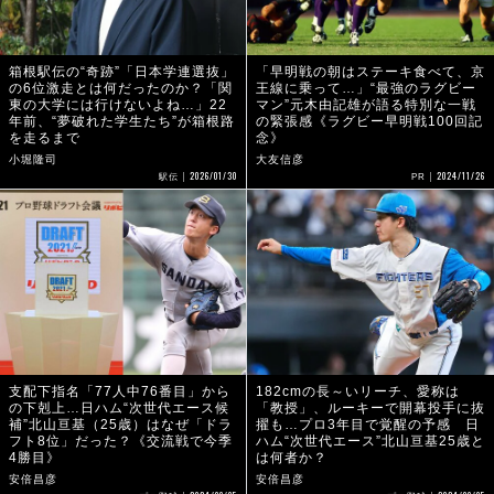
箱根駅伝の“奇跡”「日本学連選抜」
「早明戦の朝はステーキ食べて、京
の6位激走とは何だったのか？「関
王線に乗って…」“最強のラグビー
東の大学には行けないよね…」22
マン”元木由記雄が語る特別な一戦
年前、“夢破れた学生たち”が箱根路
の緊張感《ラグビー早明戦100回記
を走るまで
念》
小堀隆司
大友信彦
2026/01/30
2024/11/26
駅伝
PR
支配下指名「77人中76番目」から
182cmの長～いリーチ、愛称は
の下剋上…日ハム“次世代エース候
「教授」、ルーキーで開幕投手に抜
補”北山亘基（25歳）はなぜ「ドラ
擢も…プロ3年目で覚醒の予感 日
フト8位」だった？《交流戦で今季
ハム“次世代エース”北山亘基25歳と
4勝目》
は何者か？
安倍昌彦
安倍昌彦