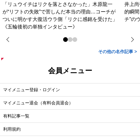
「リュウイチはリクを落とさなかった」木原龍一
井上尚
が“リフトの失敗”で苦しんだ本当の理由…コーチが
的瞬間
ついに明かす大復活ウラ側「リクに感銘を受けた」
チ”の
《五輪後初の単独インタビュー》
その他の名作記事 >
会員メニュー
マイメニュー登録・ログイン
マイメニュー退会（有料会員退会）
有料記事一覧
利用規約