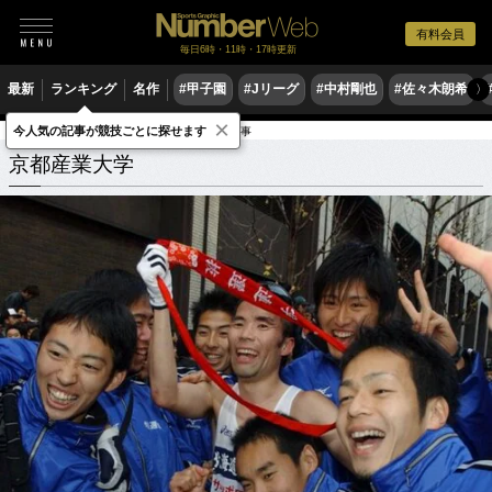
有料会員
毎日6時・11時・17時更新
最新
ランキング
名作
#甲子園
#Jリーグ
#中村剛也
#佐々木朗希
〉
×
今人気の記事が競技ごとに探せます
学校
京都府
京都産業大学
関連記事
京都産業大学