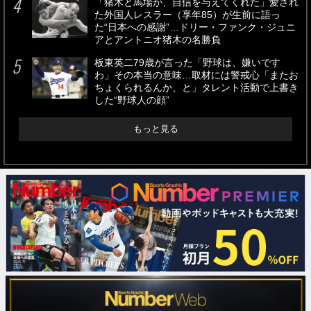
「猪木と馬場が、自信を与えてくれた」愛され
た外国人レスラー（享年85）が生前に語っ
た“日本への感謝”…ドリー・ファンク・ジュニ
アとアントニオ猪木の名勝負
板東英二79歳が言った「野球は、嫌いです
わ」その本当の意味…取材には警戒心「またお
ちょくられるんか、と」タレント活動で上書き
した“野球人の顔”
もっと見る