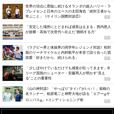
世界の頂点に君臨し続けるオランダの超人ハリー・ラ
ブレイセンと日本のエースの太田海也「絶対王者から
学ぶこと」《ケイリン国際対談②》
PR
「安定した場所にとどまれば成長は止まる」西内悠人
が故郷・高知で次世代へ伝えた“挑戦する力”
PR
《ラグビー界と体操界の同学年レジェンド対談》初対
面のリーチマイケルと内村航平が本音で語り合った競
技愛「好きだから、続けられる」
PR
「少しぼやけているだけでも感覚が狂ってきます」B
リーグ屈指のシューター・安藤周人が明かす“見え
る”ことの重要性
PR
《山の神対談》「やっぱり“タイパ”がいい！」箱根の
名ランナー、柏原竜二と神野大地が語る「エアー
サ
®
ロンパス
」×コンディショニング術
®
PR