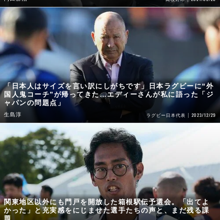
「日本人はサイズを言い訳にしがちです」日本ラグビーに“外
国人鬼コーチ”が帰ってきた…エディーさんが私に語った「ジ
ャパンの問題点」
生島淳
2023/12/29
ラグビー日本代表
関東地区以外にも門戸を開放した箱根駅伝予選会。「出てよ
かった」と充実感をにじませた選手たちの声と、まだ残る課
題