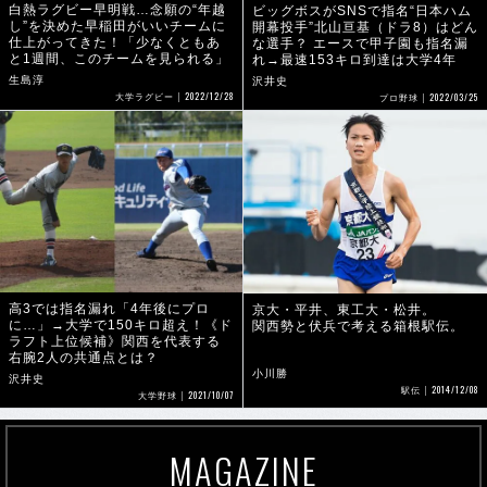
白熱ラグビー早明戦…念願の“年越
ビッグボスがSNSで指名“日本ハム
し”を決めた早稲田がいいチームに
開幕投手”北山亘基（ドラ8）はどん
仕上がってきた！「少なくともあ
な選手？ エースで甲子園も指名漏
と1週間、このチームを見られる」
れ→最速153キロ到達は大学4年
生島淳
沢井史
2022/12/28
2022/03/25
大学ラグビー
プロ野球
高3では指名漏れ「4年後にプロ
京大・平井、東工大・松井。
に…」→大学で150キロ超え！《ド
関西勢と伏兵で考える箱根駅伝。
ラフト上位候補》関西を代表する
右腕2人の共通点とは？
小川勝
沢井史
2014/12/08
駅伝
2021/10/07
大学野球
MAGAZINE