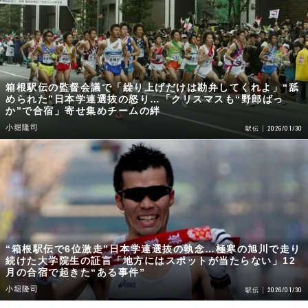
箱根駅伝の監督会議で「繰り上げだけは勘弁してくれよ」“舐
められた”日本学連選抜の怒り…「クリスマスも“野郎ばっ
か”で合宿」寄せ集めチームの絆
小堀隆司
2026/01/30
駅伝
“箱根駅伝で6位激走”日本学連選抜の執念…極寒の旭川で走り
続けた大学院生の証言「地方にはスポットが当たらない」12
月の合宿で起きた“ある事件”
小堀隆司
2026/01/30
駅伝