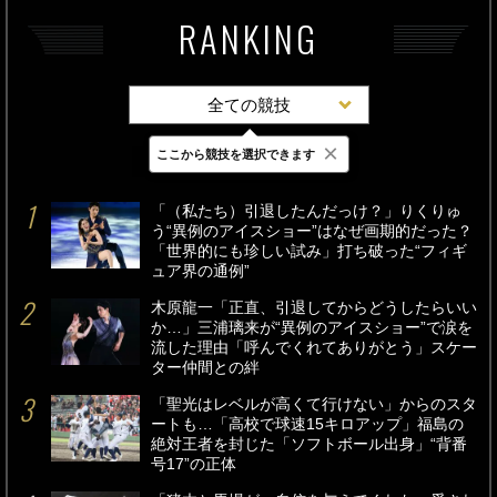
RANKING
全ての競技
×
ここから競技を選択できます
最新
24時間
週間
「（私たち）引退したんだっけ？」りくりゅ
う“異例のアイスショー”はなぜ画期的だった？
「世界的にも珍しい試み」打ち破った“フィギ
ュア界の通例”
木原龍一「正直、引退してからどうしたらいい
か…」三浦璃来が“異例のアイスショー”で涙を
流した理由「呼んでくれてありがとう」スケー
ター仲間との絆
「聖光はレベルが高くて行けない」からのスタ
ートも…「高校で球速15キロアップ」福島の
絶対王者を封じた「ソフトボール出身」“背番
号17”の正体