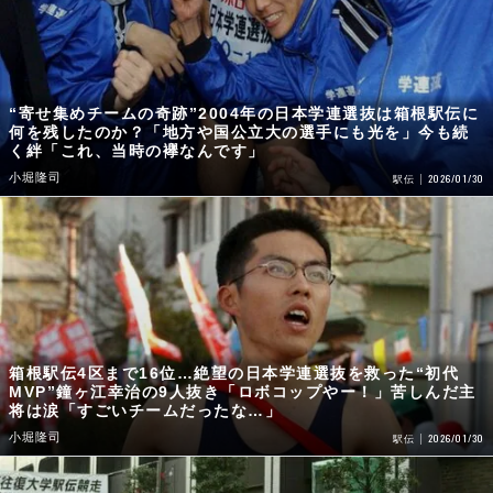
“寄せ集めチームの奇跡”2004年の日本学連選抜は箱根駅伝に
何を残したのか？「地方や国公立大の選手にも光を」今も続
く絆「これ、当時の襷なんです」
小堀隆司
2026/01/30
駅伝
箱根駅伝4区まで16位…絶望の日本学連選抜を救った“初代
MVP”鐘ヶ江幸治の9人抜き「ロボコップやー！」苦しんだ主
将は涙「すごいチームだったな…」
小堀隆司
2026/01/30
駅伝