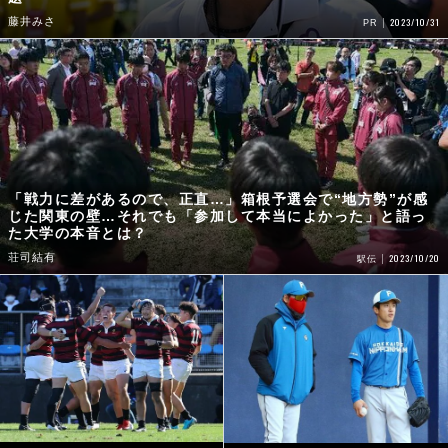
藤井みさ
2023/10/31
PR
「戦力に差があるので、正直…」箱根予選会で“地方勢”が感
じた関東の壁…それでも「参加して本当によかった」と語っ
た大学の本音とは？
荘司結有
2023/10/20
駅伝