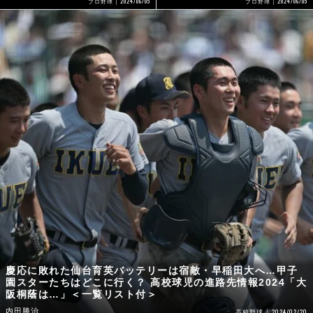
2024/06/05
2024/06/05
プロ野球
プロ野球
慶応に敗れた仙台育英バッテリーは宿敵・早稲田大へ…甲子
園スターたちはどこに行く？ 高校球児の進路先情報2024「大
阪桐蔭は…」＜一覧リスト付＞
内田勝治
2024/02/20
高校野球